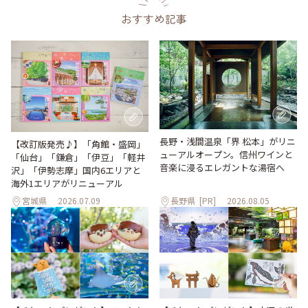
おすすめ記事
長野・浅間温泉「界 松本」がリニ
【改訂版発売♪】「角館・盛岡」
ューアルオープン。信州ワインと
「仙台」「鎌倉」「伊豆」「軽井
音楽に浸るエレガントな湯宿へ
沢」「伊勢志摩」国内6エリアと
海外1エリアがリニューアル
宮城県
2026.07.09
長野県
[PR]
2026.08.05