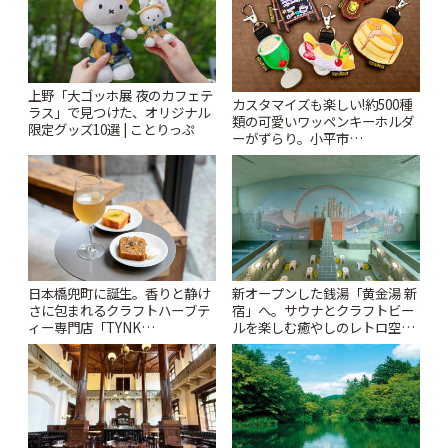
上野「大ゴッホ展 夜のカフェテ
カスタマイズも楽しい!約500種
ラス」で見つけた、オリジナル
類の可愛いワッペンキーホルダ
限定グッズ10選 | ことりっぷ
ーがずらり。小平市
「Kimamaya T&K」 | ことりっ
ぷ
日本橋兜町に誕生。香りと静け
新オープンした銭湯「黄金湯 新
さに包まれるクラフトハーブテ
宿」へ。サウナとクラフトビー
ィー専門店「TYNK
ルを楽しむ癒やしのレトロ空間
Kabutocho」 | ことりっぷ
| ことりっぷ