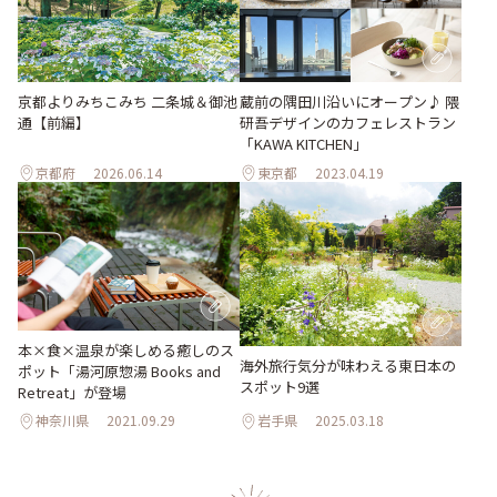
京都よりみちこみち 二条城＆御池
蔵前の隅田川沿いにオープン♪ 隈
通【前編】
研吾デザインのカフェレストラン
「KAWA KITCHEN」
京都府
2026.06.14
東京都
2023.04.19
本×食×温泉が楽しめる癒しのス
海外旅行気分が味わえる東日本の
ポット「湯河原惣湯 Books and
スポット9選
Retreat」が登場
神奈川県
2021.09.29
岩手県
2025.03.18