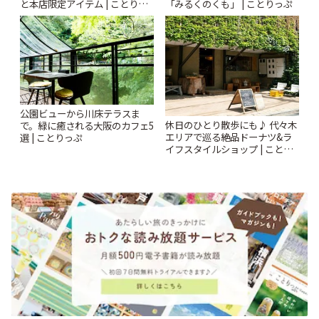
と本店限定アイテム | ことりっ
「みるくのくも」 | ことりっぷ
ぷ
公園ビューから川床テラスま
休日のひとり散歩にも♪ 代々木
で。緑に癒される大阪のカフェ5
エリアで巡る絶品ドーナツ&ラ
選 | ことりっぷ
イフスタイルショップ | ことり
っぷ