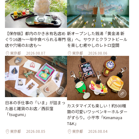
【保存版】都内のかき氷有名店め
新オープンした銭湯「黄金湯 新
ぐり16選～一年中食べられる専門
宿」へ。サウナとクラフトビール
店や穴場のお店も～
を楽しむ癒やしのレトロ空間
東京都
2026.08.07
東京都
2026.08.06
日本の手仕事の「いま」が詰まっ
カスタマイズも楽しい！約500種
た器と雑貨のお店／西荻窪
類の可愛いワッペンキーホルダー
「tsugumi」
がずらり。小平市「Kimamaya
T&K」
東京都
2026.08.05
東京都
2026.08.04