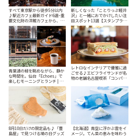
すべて東京駅から徒歩5分以内
新しくなった「ことりっぷ軽井
♪駅近カフェ最新ガイド6選~重
沢」と一緒におでかけしたい注
要文化財の洋館カフェから、改
目スポット13選【スタンプラリ
札すぐのレトロ喫茶まで~ | こと
ー開催中】 | ことりっぷ
りっぷ
レトロなインテリアで優雅に過
青葉通の緑を眺めながら、静か
ごせる♪エビフライサンドが名
な時間を。仙台「Echoes」で
物の老舗名古屋喫茶「コンパル
楽しむモーニングとランチ | こ
御器所店」 | ことりっぷ
とりっぷ
8月10日だけの限定品も♪「豊
【北海道】青空に浮かぶ雲をイ
島屋」で見つける鳩の日グッズ
メージ。てん菜の恵みを味わう