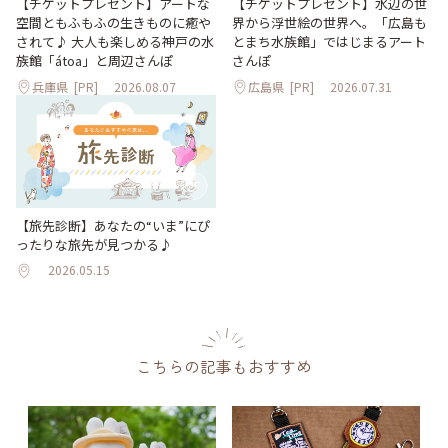
【チケットプレゼント】アートな
【チケットプレゼント】水辺の世
空間ともふもふの生きものに癒や
界から浮世絵の世界へ。「広島も
されて♪ 大人も楽しめる神戸の水
とまち水族館」ではじまるアート
族館「átoa」と周辺さんぽ
さんぽ
兵庫県
[PR]
2026.08.07
広島県
[PR]
2026.07.31
【旅先診断】あなたの“いま”にぴ
ったりな旅先が見つかる♪
2026.05.15
こちらの記事もおすすめ