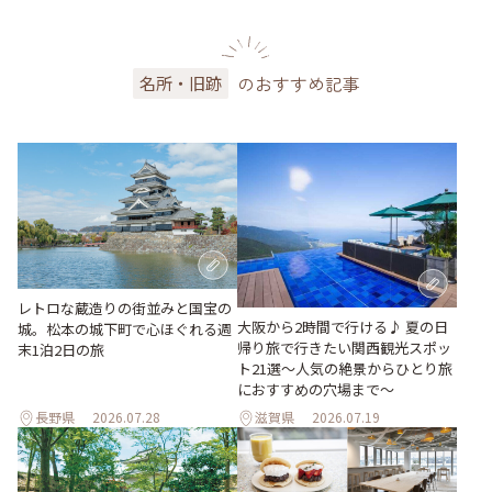
のおすすめ記事
名所・旧跡
レトロな蔵造りの街並みと国宝の
大阪から2時間で行ける♪ 夏の日
城。松本の城下町で心ほぐれる週
帰り旅で行きたい関西観光スポッ
末1泊2日の旅
ト21選～人気の絶景からひとり旅
におすすめの穴場まで～
長野県
2026.07.28
滋賀県
2026.07.19