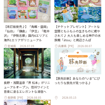
【改訂版発売♪】「角館・盛岡」
【チケットプレゼント】アートな
「仙台」「鎌倉」「伊豆」「軽井
空間ともふもふの生きものに癒や
沢」「伊勢志摩」国内6エリアと
されて♪ 大人も楽しめる神戸の水
海外1エリアがリニューアル
族館「átoa」と周辺さんぽ
宮城県
2026.07.09
兵庫県
[PR]
2026.08.07
【旅先診断】あなたの“いま”にぴ
長野・浅間温泉「界 松本」がリニ
ったりな旅先が見つかる♪
ューアルオープン。信州ワインと
音楽に浸るエレガントな湯宿へ
長野県
[PR]
2026.08.05
2026.05.15