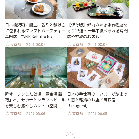
日本橋兜町に誕生。香りと静けさ
【保存版】都内のかき氷有名店め
に包まれるクラフトハーブティー
ぐり16選～一年中食べられる専門
専門店「TYNK Kabutocho」
店や穴場のお店も～
東京都
2026.08.07
東京都
2026.08.07
新オープンした銭湯「黄金湯 新
日本の手仕事の「いま」が詰まっ
宿」へ。サウナとクラフトビール
た器と雑貨のお店／西荻窪
を楽しむ癒やしのレトロ空間
「tsugumi」
東京都
2026.08.06
東京都
2026.08.05