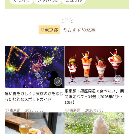
くつろぐ
いやされる
ごほうび
のおすすめ記事
東京都
東京駅・銀座周辺で食べたい♪ 期
暑い夏を涼しく♪東京の涼を感じ
間限定パフェ34選【2026年8月～
る幻想的なスポットガイド
10月】
東京都
2026.08.09
東京都
2026.08.08