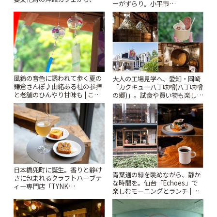
ーがずらり。小平市
札すぐのレトロ喫茶まで~ | こと
「Kimamaya T&K」 | ことりっ
りっぷ
ぷ
風鈴の音色に誘われて歩く夏の
大人の工場見学へ、愛知・岡崎
鎌倉さんぽ♪由緒ある社の参拝
「カクキュー八丁味噌(八丁味噌
と老舗のひんやり甘味も | こと
の郷)」。試食や買い物も楽しみ
りっぷ
♪ | ことりっぷ
日本橋兜町に誕生。香りと静け
青葉通の緑を眺めながら、静か
さに包まれるクラフトハーブテ
な時間を。仙台「Echoes」で
ィー専門店「TYNK
楽しむモーニングとランチ | こ
Kabutocho」 | ことりっぷ
とりっぷ