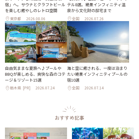
宿」へ。サウナとクラフトビール
テル8選。絶景インフィニティ温
を楽しむ癒やしのレトロ空間
泉から文化財の邸宅まで
東京都
2026.08.06
全国
2026.07.26
自由気ままな夏旅へ♪プールや
海と空に癒される、一度は泊まり
BBQが楽しめる、爽快な森のコテ
たい絶景インフィニティプールの
ージ＆リゾート15選
宿10選
栃木県
[PR]
2026.07.24
全国
2026.07.14
おすすめ記事