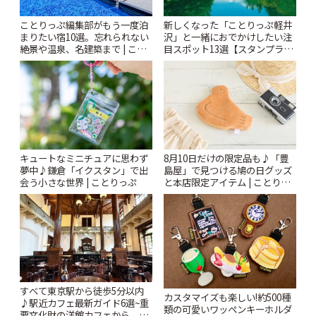
ことりっぷ編集部がもう一度泊
新しくなった「ことりっぷ軽井
まりたい宿10選。忘れられない
沢」と一緒におでかけしたい注
絶景や温泉、名建築まで | こと
目スポット13選【スタンプラリ
りっぷ
ー開催中】 | ことりっぷ
キュートなミニチュアに思わず
8月10日だけの限定品も♪「豊
夢中♪鎌倉「イクスタン」で出
島屋」で見つける鳩の日グッズ
会う小さな世界 | ことりっぷ
と本店限定アイテム | ことりっ
ぷ
すべて東京駅から徒歩5分以内
カスタマイズも楽しい!約500種
♪駅近カフェ最新ガイド6選~重
類の可愛いワッペンキーホルダ
要文化財の洋館カフェから、改