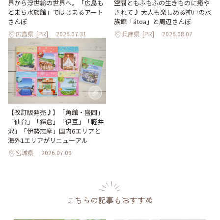
界から浮世絵の世界へ。「広島も
空間ともふもふの生きものに癒や
とまち水族館」ではじまるアート
されて♪ 大人も楽しめる神戸の水
さんぽ
族館「átoa」と周辺さんぽ
広島県
[PR]
2026.07.31
兵庫県
[PR]
2026.08.07
【改訂版発売♪】「角館・盛岡」
「仙台」「鎌倉」「伊豆」「軽井
沢」「伊勢志摩」国内6エリアと
海外1エリアがリニューアル
宮城県
2026.07.09
こちらの記事もおすすめ