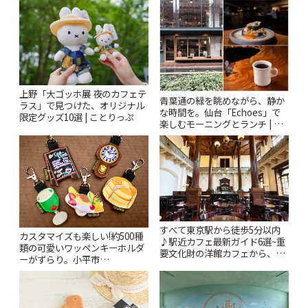
上野「大ゴッホ展 夜のカフェテ
青葉通の緑を眺めながら、静か
ラス」で見つけた、オリジナル
な時間を。仙台「Echoes」で
限定グッズ10選 | ことりっぷ
楽しむモーニングとランチ | こ
とりっぷ
すべて東京駅から徒歩5分以内
カスタマイズも楽しい!約500種
♪駅近カフェ最新ガイド6選~重
類の可愛いワッペンキーホルダ
要文化財の洋館カフェから、改
ーがずらり。小平市
札すぐのレトロ喫茶まで~ | こと
「Kimamaya T&K」 | ことりっ
りっぷ
ぷ