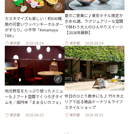
夏のご褒美に♪東京ホテル限定か
カスタマイズも楽しい！約500種
き氷41選。ラグジュアリーな空間
類の可愛いワッペンキーホルダー
で味わう大人のひんやりスイーツ
がずらり。小平市「Kimamaya
【2026年最新】
T&K」
東京都
2026.08.04
東京都
2026.08.04
地元野菜をたっぷり使ったメニュ
休日のひとり散歩にも♪ 代々木エ
ーも♪アート空間でくつろぎタイ
リアで巡る絶品ドーナツ＆ライフ
ムを／高円寺「まぁるいカフェ」
スタイルショップ
東京都
2026.08.03
東京都
2026.08.02