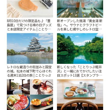
8月10日だけの限定品も♪「豊
新オープンした銭湯「黄金湯 新
島屋」で見つける鳩の日グッズ
宿」へ。サウナとクラフトビー
と本店限定アイテム | ことりっ
ルを楽しむ癒やしのレトロ空間
ぷ
| ことりっぷ
レトロな蔵造りの街並みと国宝
新しくなった「ことりっぷ軽井
の城。松本の城下町で心ほぐれ
沢」と一緒におでかけしたい注
る週末1泊2日の旅 | ことりっぷ
目スポット13選【スタンプラリ
ー開催中】 | ことりっぷ