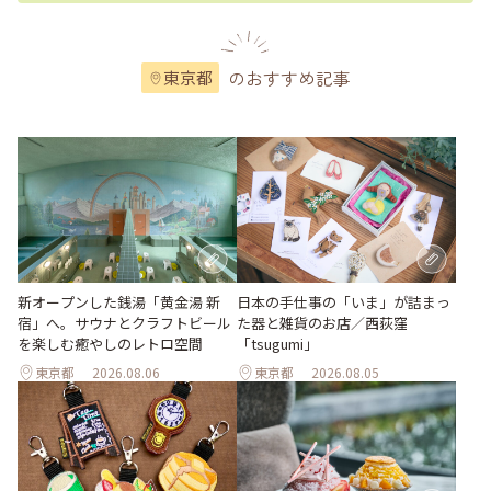
のおすすめ記事
東京都
新オープンした銭湯「黄金湯 新
日本の手仕事の「いま」が詰まっ
宿」へ。サウナとクラフトビール
た器と雑貨のお店／西荻窪
を楽しむ癒やしのレトロ空間
「tsugumi」
東京都
2026.08.06
東京都
2026.08.05