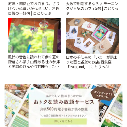
河津・南伊豆でお泊まり。さり
大阪で朝活するなら♪ モーニン
げない心遣いが心地よい、料理
グが人気のカフェ5選 | ことりっ
自慢の一軒宿 | ことりっぷ
ぷ
風鈴の音色に誘われて歩く夏の
日本の手仕事の「いま」が詰ま
鎌倉さんぽ♪由緒ある社の参拝
った器と雑貨のお店/西荻窪
と老舗のひんやり甘味も | こと
「tsugumi」 | ことりっぷ
りっぷ