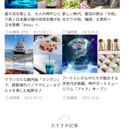
夏の涼を感じる、大人の神戸ひと
新しい時代、最初の旅は「令和」
り旅♪日本最大級の球体水槽があ
ゆかりの地、福岡・太宰府へ
る水族館「átoa」へ
兵庫県
[PR]
2025.08.12
福岡県
2019.05.01
アートといきものたちが融合する
クラシカルな観光船「ミシガン」
次世代水族館。神戸ポートミュー
で、琵琶湖のパノラマビュー＆グ
ジアム「アトア」オープン
ルメを楽しむ船旅を♪
滋賀県
2025.05.13
兵庫県
2021.10.31
おすすめ記事