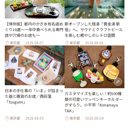
【保存版】都内のかき氷有名店め
新オープンした銭湯「黄金湯 新
ぐり16選～一年中食べられる専門
宿」へ。サウナとクラフトビール
店や穴場のお店も～
を楽しむ癒やしのレトロ空間
東京都
2026.08.07
東京都
2026.08.06
日本の手仕事の「いま」が詰まっ
カスタマイズも楽しい！約500種
た器と雑貨のお店／西荻窪
類の可愛いワッペンキーホルダー
「tsugumi」
がずらり。小平市「Kimamaya
T&K」
東京都
2026.08.05
東京都
2026.08.04