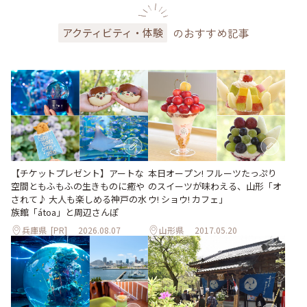
のおすすめ記事
アクティビティ・体験
【チケットプレゼント】アートな
本日オープン! フルーツたっぷり
空間ともふもふの生きものに癒や
のスイーツが味わえる、山形「オ
されて♪ 大人も楽しめる神戸の水
ウ! ショウ! カフェ」
族館「átoa」と周辺さんぽ
兵庫県
[PR]
2026.08.07
山形県
2017.05.20