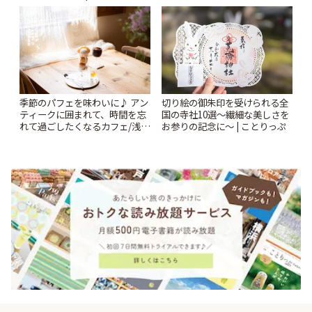
探し | ことりっぷ
季節のパフェを味わいに♪ アン
切り絵の御朱印を受けられる全
ティークに囲まれて、時間を忘
国の寺社10選〜繊細な美しさを
れて過ごしたくなるカフェ/浅草
お参りの記念に〜 | ことりっぷ
「annorum cafe」 | ことりっぷ