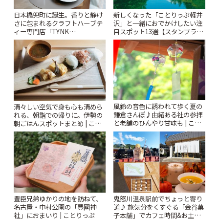
日本橋兜町に誕生。香りと静け
新しくなった「ことりっぷ軽井
さに包まれるクラフトハーブテ
沢」と一緒におでかけしたい注
ィー専門店「TYNK
目スポット13選【スタンプラリ
Kabutocho」 | ことりっぷ
ー開催中】 | ことりっぷ
風鈴の音色に誘われて歩く夏の
清々しい空気で身も心も清めら
鎌倉さんぽ♪由緒ある社の参拝
れる、朝詣での帰りに。伊勢の
と老舗のひんやり甘味も | こと
朝ごはんスポットまとめ | こと
りっぷ
りっぷ
豊臣兄弟ゆかりの地を訪ねて、
鬼怒川温泉駅前でちょっと寄り
名古屋・中村公園の「豊國神
道♪ 旅気分をくすぐる「金谷菓
社」におまいり | ことりっぷ
子本舗」でカフェ時間&お土産