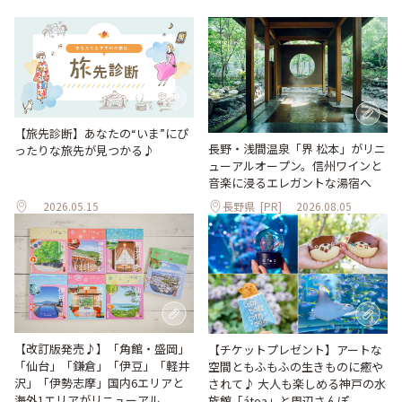
【旅先診断】あなたの“いま”にぴ
長野・浅間温泉「界 松本」がリニ
ったりな旅先が見つかる♪
ューアルオープン。信州ワインと
音楽に浸るエレガントな湯宿へ
2026.05.15
長野県
[PR]
2026.08.05
【改訂版発売♪】「角館・盛岡」
【チケットプレゼント】アートな
「仙台」「鎌倉」「伊豆」「軽井
空間ともふもふの生きものに癒や
沢」「伊勢志摩」国内6エリアと
されて♪ 大人も楽しめる神戸の水
海外1エリアがリニューアル
族館「átoa」と周辺さんぽ