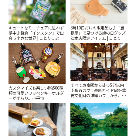
キュートなミニチュアに思わず
8月10日だけの限定品も♪「豊
夢中♪鎌倉「イクスタン」で出
島屋」で見つける鳩の日グッズ
会う小さな世界 | ことりっぷ
と本店限定アイテム | ことりっ
ぷ
すべて東京駅から徒歩5分以内
カスタマイズも楽しい!約500種
♪駅近カフェ最新ガイド6選~重
類の可愛いワッペンキーホルダ
要文化財の洋館カフェから、改
ーがずらり。小平市
札すぐのレトロ喫茶まで~ | こと
「Kimamaya T&K」 | ことりっ
りっぷ
ぷ