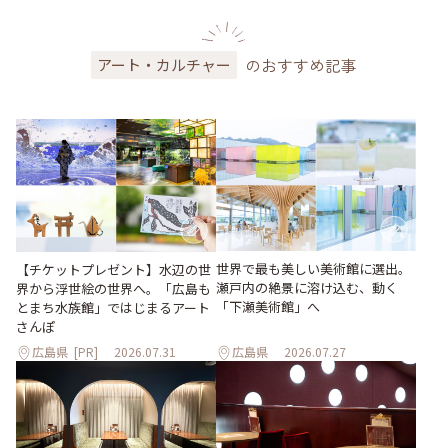
のおすすめ記事
アート・カルチャー
世界で最も美しい美術館に選出。
【チケットプレゼント】水辺の世
瀬戸内の絶景に溶け込む、動く
界から浮世絵の世界へ。「広島も
「下瀬美術館」へ
とまち水族館」ではじまるアート
さんぽ
広島県
[PR]
2026.07.31
広島県
2026.07.27