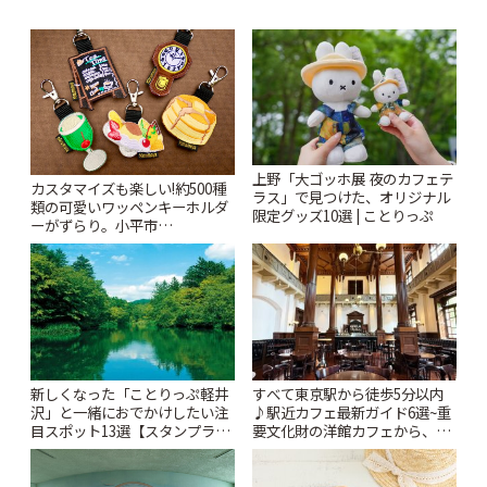
上野「大ゴッホ展 夜のカフェテ
カスタマイズも楽しい!約500種
ラス」で見つけた、オリジナル
類の可愛いワッペンキーホルダ
限定グッズ10選 | ことりっぷ
ーがずらり。小平市
「Kimamaya T&K」 | ことりっ
ぷ
新しくなった「ことりっぷ軽井
すべて東京駅から徒歩5分以内
沢」と一緒におでかけしたい注
♪駅近カフェ最新ガイド6選~重
目スポット13選【スタンプラリ
要文化財の洋館カフェから、改
ー開催中】 | ことりっぷ
札すぐのレトロ喫茶まで~ | こと
りっぷ