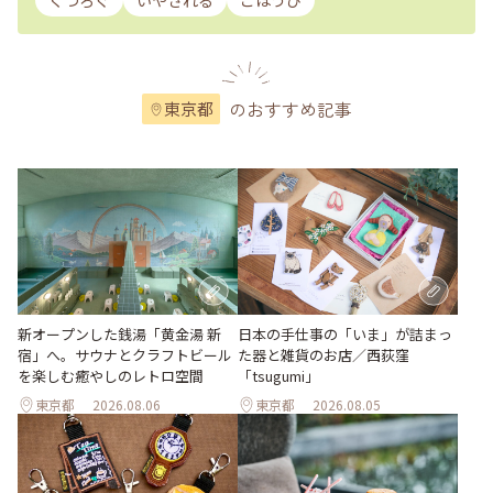
くつろぐ
いやされる
ごほうび
のおすすめ記事
東京都
新オープンした銭湯「黄金湯 新
日本の手仕事の「いま」が詰まっ
宿」へ。サウナとクラフトビール
た器と雑貨のお店／西荻窪
を楽しむ癒やしのレトロ空間
「tsugumi」
東京都
2026.08.06
東京都
2026.08.05