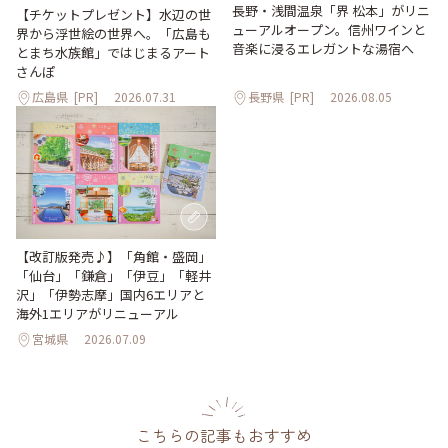
長野・浅間温泉「界 松本」がリニ
【チケットプレゼント】水辺の世
ューアルオープン。信州ワインと
界から浮世絵の世界へ。「広島も
音楽に浸るエレガントな湯宿へ
とまち水族館」ではじまるアート
さんぽ
広島県
[PR]
2026.07.31
長野県
[PR]
2026.08.05
【改訂版発売♪】「角館・盛岡」
「仙台」「鎌倉」「伊豆」「軽井
沢」「伊勢志摩」国内6エリアと
海外1エリアがリニューアル
宮城県
2026.07.09
こちらの記事もおすすめ