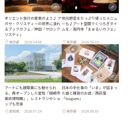
地元野菜をたっぷり使ったメニュ
オリエント急行の客車のよう♪ ア
ーも♪アート空間でくつろぎタイ
ガサ・クリスティーの世界に浸れ
ムを／高円寺「まぁるいカフェ」
るブックカフェ／神田「サロンク
リスティ」
東京都
2026.04.08
東京都
2026.08.03
日本の手仕事の「いま」が詰まっ
アートにも建築美にも魅せられ
た器と雑貨のお店／西荻窪
る、再オープンした愛知「岡崎市
「tsugumi」
美術博物館」。レストランやショ
ップも充実
愛知県
2026.07.24
東京都
2026.08.05