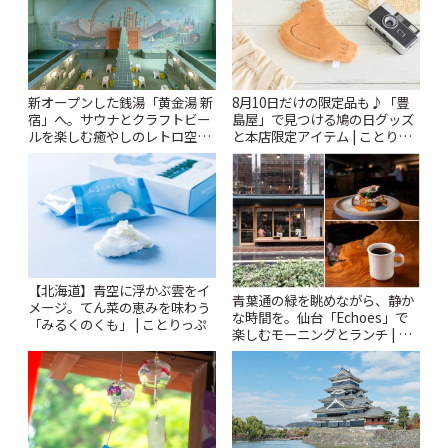
新オープンした銭湯「黄金湯 新
8月10日だけの限定品も♪「豊
宿」へ。サウナとクラフトビー
島屋」で見つける鳩の日グッズ
ルを楽しむ癒やしのレトロ空間
と本店限定アイテム | ことりっ
| ことりっぷ
ぷ
【北海道】青空に浮かぶ雲をイ
青葉通の緑を眺めながら、静か
メージ。てん菜の恵みを味わう
な時間を。仙台「Echoes」で
「みるくのくも」 | ことりっぷ
楽しむモーニングとランチ | こ
とりっぷ