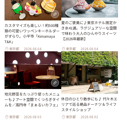
夏のご褒美に♪東京ホテル限定か
カスタマイズも楽しい！約500種
き氷41選。ラグジュアリーな空間
類の可愛いワッペンキーホルダー
で味わう大人のひんやりスイーツ
がずらり。小平市「Kimamaya
【2026年最新】
T&K」
東京都
2026.08.04
東京都
2026.08.04
地元野菜をたっぷり使ったメニュ
休日のひとり散歩にも♪ 代々木エ
ーも♪アート空間でくつろぎタイ
リアで巡る絶品ドーナツ＆ライフ
ムを／高円寺「まぁるいカフェ」
スタイルショップ
東京都
2026.08.03
東京都
2026.08.02