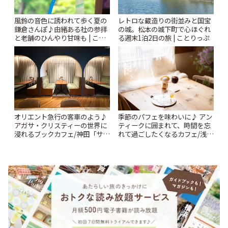
風鈴の音色に誘われて歩く夏の
レトロな蔵造りの街並みと国宝
鎌倉さんぽ♪由緒ある社の参拝
の城。松本の城下町で心ほぐれ
と老舗のひんやり甘味も | こと
る週末1泊2日の旅 | ことりっぷ
りっぷ
オリエント急行の客車のよう♪
季節のパフェを味わいに♪ アン
アガサ・クリスティーの世界に
ティークに囲まれて、時間を忘
浸れるブックカフェ/神田「サロ
れて過ごしたくなるカフェ/浅草
ンクリスティ」 | ことりっぷ
「annorum cafe」 | ことりっぷ