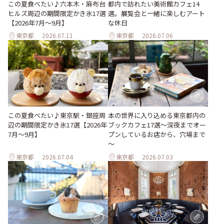
都内で訪れたい美術館カフェ14
この夏食べたい♪六本木・麻布台
選。展覧会と一緒に楽しむアート
ヒルズ周辺の期間限定かき氷17選
な休日
【2026年7月～9月】
東京都
2026.07.11
東京都
2026.07.06
この夏食べたい♪東京駅・銀座周
本の世界に入り込める東京都内の
辺の期間限定かき氷17選【2026年
ブックカフェ17選～深夜までオー
7月～9月】
プンしているお店から、穴場まで
～
東京都
2026.07.04
東京都
2026.07.03