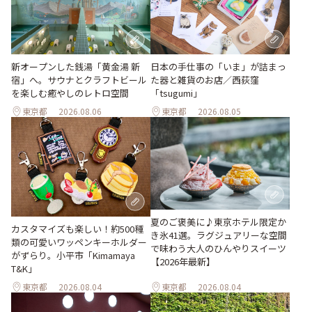
新オープンした銭湯「黄金湯 新
日本の手仕事の「いま」が詰まっ
宿」へ。サウナとクラフトビール
た器と雑貨のお店／西荻窪
を楽しむ癒やしのレトロ空間
「tsugumi」
東京都
2026.08.06
東京都
2026.08.05
夏のご褒美に♪東京ホテル限定か
カスタマイズも楽しい！約500種
き氷41選。ラグジュアリーな空間
類の可愛いワッペンキーホルダー
で味わう大人のひんやりスイーツ
がずらり。小平市「Kimamaya
【2026年最新】
T&K」
東京都
2026.08.04
東京都
2026.08.04