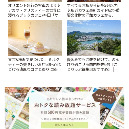
オリエント急行の客車のよう♪
すべて東京駅から徒歩5分以内
アガサ・クリスティーの世界に
♪駅近カフェ最新ガイド6選~重
浸れるブックカフェ/神田「サロ
要文化財の洋館カフェから、改
ンクリスティ」 | ことりっぷ
札すぐのレトロ喫茶まで~ | こと
りっぷ
東京&横浜で見つけた、ミルク
夏休みでも混雑を避けて。のん
ティーの美味しいお店6選~心ほ
びり過ごせる国内旅先6選【こ
どける濃厚なコクと香りに癒や
とりっぷ編集部おすすめ】 | こ
されるティータイム~ | ことりっ
とりっぷ
ぷ