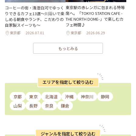
東京駅の赤レンガに包まれる特等
コーヒーの街・清澄白河でゆっく
席へ。「TOKYO STATION CAFE -
りできるカフェ13選～川沿いで楽
THE NORTH DOME-」で楽しむカ
しめる朝食やランチ、こだわりの
フェ時間♪
自家製スイーツも～
東京都
2026.07.01
東京都
2026.06.29
もっとみる
エリアを指定して絞り込む
京都
東京
北海道
沖縄
神奈川
静岡
山梨
長野
奈良
鎌倉
ジャンルを指定して絞り込む