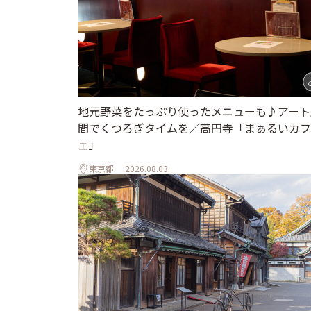
地元野菜をたっぷり使ったメニューも♪アート
間でくつろぎタイムを／高円寺「まぁるいカフ
ェ」
東京都
2026.08.03