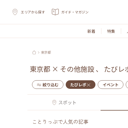
エリアから探す
ガイド・マガジン
新着
特集
東京都
東京都
×
その他施設
、
たびレ
絞り込む
たびレポ
イベント
スポット
ことりっぷで人気の記事