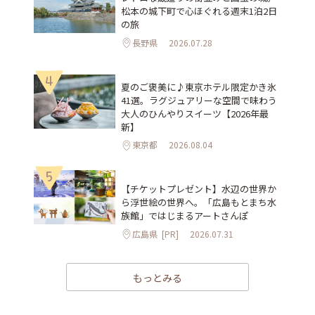
松本の城下町で心ほぐれる週末1泊2日
の旅
長野県
2026.07.28
4
夏のご褒美に♪東京ホテル限定かき氷
41選。ラグジュアリーな空間で味わう
大人のひんやりスイーツ【2026年最
新】
東京都
2026.08.04
5
【チケットプレゼント】水辺の世界か
ら浮世絵の世界へ。「広島もとまち水
族館」ではじまるアートさんぽ
広島県
[PR]
2026.07.31
もっとみる