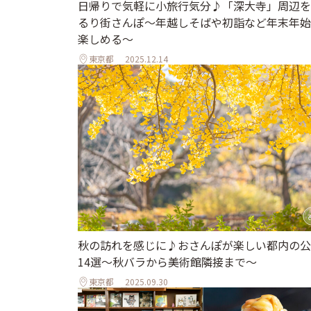
日帰りで気軽に小旅行気分♪「深大寺」周辺を
るり街さんぽ～年越しそばや初詣など年末年始
楽しめる～
東京都
2025.12.14
秋の訪れを感じに♪おさんぽが楽しい都内の公
14選～秋バラから美術館隣接まで～
東京都
2025.09.30