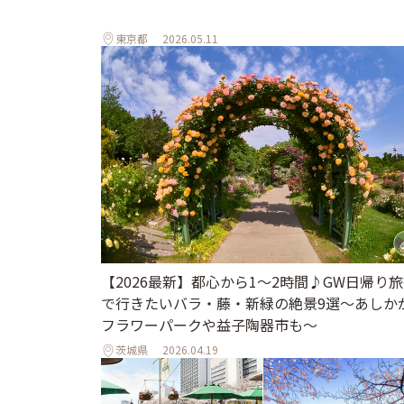
東京都
2026.05.11
【2026最新】都心から1～2時間♪GW日帰り
で行きたいバラ・藤・新緑の絶景9選～あしか
フラワーパークや益子陶器市も～
茨城県
2026.04.19