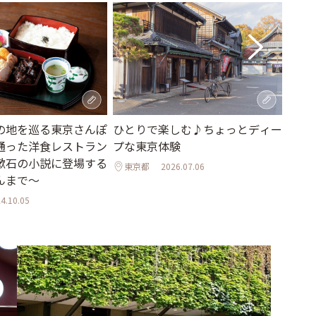
地元
の地を巡る東京さんぽ
ひとりで楽しむ♪ちょっとディー
ーも
通った洋食レストラン
プな東京体験
ムを
漱石の小説に登場する
東京都
2026.07.06
んまで～
東京
4.10.05