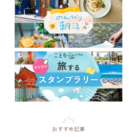
野菜をたっぷり使ったメニュ
♪アート空間でくつろぎタイ
／高円寺「まぁるいカフェ」
都
2026.08.03
おすすめ記事