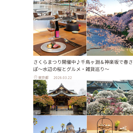
さくらまつり開催中♪千鳥ヶ淵＆神楽坂で春さ
ぽ〜水辺の桜とグルメ・雑貨巡り〜
東京都
2026.03.22