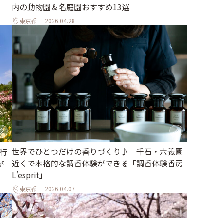
内の動物園＆名庭園おすすめ13選
東京都
2026.04.28
世界でひとつだけの香りづくり♪ 千石・六義園
旅行
近くで本格的な調香体験ができる「調香体験香房
が
L’esprit」
東京都
2026.04.07