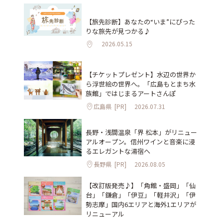
【旅先診断】あなたの“いま”にぴった
りな旅先が見つかる♪
2026.05.15
【チケットプレゼント】水辺の世界か
ら浮世絵の世界へ。「広島もとまち水
族館」ではじまるアートさんぽ
広島県
[PR]
2026.07.31
長野・浅間温泉「界 松本」がリニュー
アルオープン。信州ワインと音楽に浸
るエレガントな湯宿へ
長野県
[PR]
2026.08.05
【改訂版発売♪】「角館・盛岡」「仙
台」「鎌倉」「伊豆」「軽井沢」「伊
勢志摩」国内6エリアと海外1エリアが
リニューアル