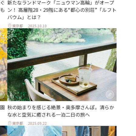
新たなランドマーク「ニュウマン高輪」がオープ
ぐ
ン！ 高層階28・29階にある“都心の別荘”「ルフト
も
バウム」とは？
東京都
2025.10.10
園
秋の始まりを感じる絶景・奥多摩さんぽ。清らか
な水と空気に癒される一泊二日の旅へ
東京都
2025.09.22