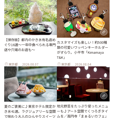
【保存版】都内のかき氷有名店め
カスタマイズも楽しい！約500種
ぐり16選～一年中食べられる専門
類の可愛いワッペンキーホルダー
店や穴場のお店も～
がずらり。小平市「Kimamaya
T&K」
東京都
2026.08.07
東京都
2026.08.04
地元野菜をたっぷり使ったメニュ
夏のご褒美に♪東京ホテル限定か
ーも♪アート空間でくつろぎタイ
き氷41選。ラグジュアリーな空間
ムを／高円寺「まぁるいカフェ」
で味わう大人のひんやりスイーツ