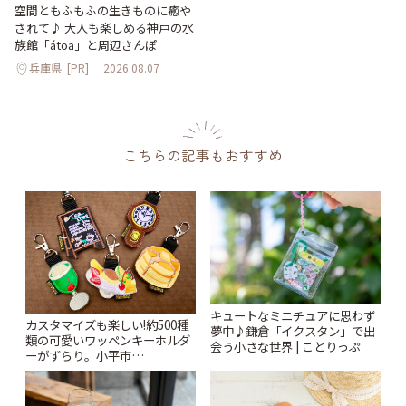
空間ともふもふの生きものに癒や
されて♪ 大人も楽しめる神戸の水
族館「átoa」と周辺さんぽ
兵庫県
[PR]
2026.08.07
こちらの記事もおすすめ
キュートなミニチュアに思わず
カスタマイズも楽しい!約500種
夢中♪鎌倉「イクスタン」で出
類の可愛いワッペンキーホルダ
会う小さな世界 | ことりっぷ
ーがずらり。小平市
「Kimamaya T&K」 | ことりっ
ぷ