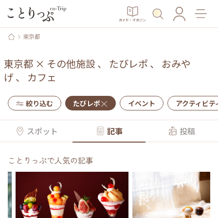
ガイド・マガジン
東京都
東京都
×
その他施設
、
たびレポ
、
おみや
げ
、
カフェ
絞り込む
たびレポ
イベント
アクティビテ
スポット
記事
投稿
ことりっぷで人気の記事