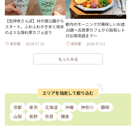
【吉祥寺さんぽ】井の頭公園から
都内のモーニングが美味しいお店
スタート。ふわふわかき氷と絵本
20選～古民家カフェから昭和レト
のような隠れ家カフェ巡り
ロな喫茶店まで～
東京都
2026.07.15
東京都
2026.07.13
もっとみる
エリアを指定して絞り込む
京都
東京
北海道
沖縄
神奈川
静岡
山梨
長野
奈良
鎌倉