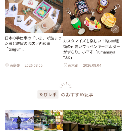
日本の手仕事の「いま」が詰まっ
カスタマイズも楽しい！約500種
た器と雑貨のお店／西荻窪
類の可愛いワッペンキーホルダー
「tsugumi」
がずらり。小平市「Kimamaya
T&K」
東京都
2026.08.05
東京都
2026.08.04
のおすすめ記事
たびレポ