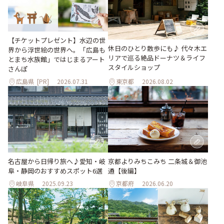
【チケットプレゼント】水辺の世
休日のひとり散歩にも♪ 代々木エ
界から浮世絵の世界へ。「広島も
リアで巡る絶品ドーナツ＆ライフ
とまち水族館」ではじまるアート
スタイルショップ
さんぽ
広島県
[PR]
2026.07.31
東京都
2026.08.02
名古屋から日帰り旅へ♪愛知・岐
京都よりみちこみち 二条城＆御池
阜・静岡のおすすめスポット6選
通【後編】
岐阜県
2025.09.23
京都府
2026.06.20