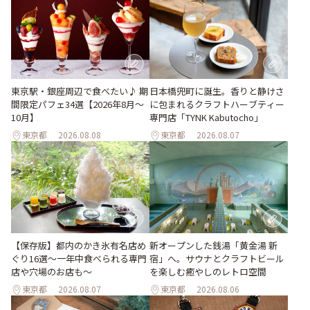
東京駅・銀座周辺で食べたい♪ 期
日本橋兜町に誕生。香りと静けさ
間限定パフェ34選【2026年8月～
に包まれるクラフトハーブティー
10月】
専門店「TYNK Kabutocho」
東京都
2026.08.08
東京都
2026.08.07
【保存版】都内のかき氷有名店め
新オープンした銭湯「黄金湯 新
ぐり16選～一年中食べられる専門
宿」へ。サウナとクラフトビール
店や穴場のお店も～
を楽しむ癒やしのレトロ空間
東京都
2026.08.07
東京都
2026.08.06