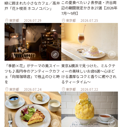
この夏食べたい♪表参道・渋谷周
緑に囲まれた小さなカフェ／高井
辺の期間限定かき氷27選【2026年
戸「花ト喫茶 ネコノコバン」
7月～9月】
東京都
2026.07.29
東京都
2026.07.25
「季節×花」がテーマの美スイー
東京&横浜で見つけた、ミルクテ
ツも♪高円寺のアンティークカフ
ィーの美味しいお店6選～心ほど
ェ「向陽珈琲店」で極上のひと時
ける濃厚なコクと香りに癒やされ
を
るティータイム～
東京都
2026.07.24
東京都
2026.07.22