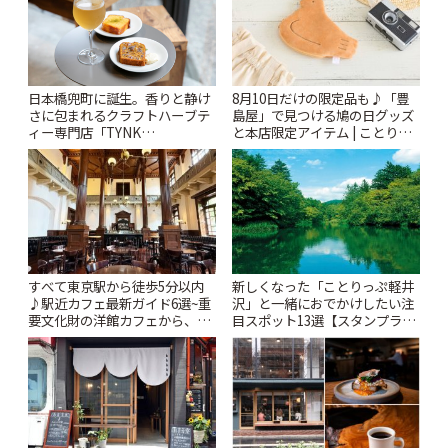
日本橋兜町に誕生。香りと静け
8月10日だけの限定品も♪「豊
さに包まれるクラフトハーブテ
島屋」で見つける鳩の日グッズ
ィー専門店「TYNK
と本店限定アイテム | ことりっ
Kabutocho」 | ことりっぷ
ぷ
すべて東京駅から徒歩5分以内
新しくなった「ことりっぷ軽井
♪駅近カフェ最新ガイド6選~重
沢」と一緒におでかけしたい注
要文化財の洋館カフェから、改
目スポット13選【スタンプラリ
札すぐのレトロ喫茶まで~ | こと
ー開催中】 | ことりっぷ
りっぷ