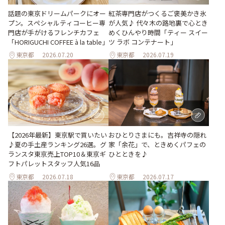
話題の東京ドリームパークにオー
紅茶専門店がつくるご褒美かき氷
プン。スペシャルティコーヒー専
が人気♪ 代々木の路地裏で心とき
門店が手がけるフレンチカフェ
めくひんやり時間「ティー スイー
「HORIGUCHI COFFEE à la table」
ツ ラボ コンテナート」
東京都
2026.07.20
東京都
2026.07.19
おひとりさまにも。吉祥寺の隠れ
【2026年最新】東京駅で買いたい
家「余花」で、ときめくパフェの
♪夏の手土産ランキング26選。グ
ひとときを♪
ランスタ東京売上TOP10＆東京ギ
フトパレットスタッフ人気16品
東京都
2026.07.18
東京都
2026.07.17