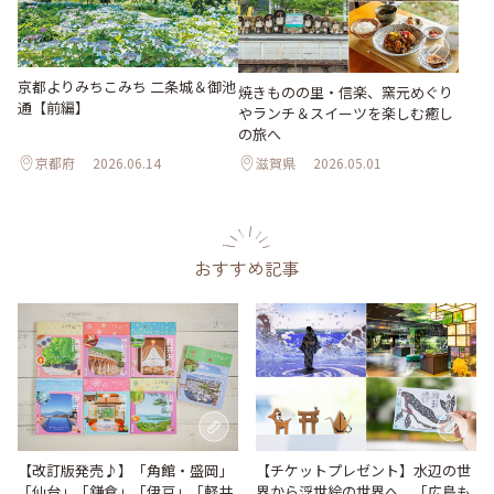
京都よりみちこみち 二条城＆御池
焼きものの里・信楽、窯元めぐり
通【前編】
やランチ＆スイーツを楽しむ癒し
の旅へ
京都府
2026.06.14
滋賀県
2026.05.01
おすすめ記事
【改訂版発売♪】「角館・盛岡」
【チケットプレゼント】水辺の世
「仙台」「鎌倉」「伊豆」「軽井
界から浮世絵の世界へ。「広島も