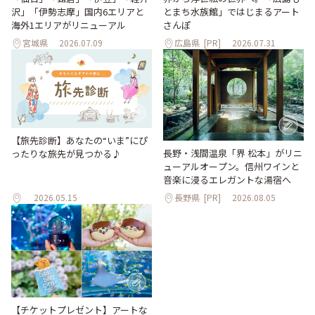
沢」「伊勢志摩」国内6エリアと
とまち水族館」ではじまるアート
海外1エリアがリニューアル
さんぽ
宮城県
2026.07.09
広島県
[PR]
2026.07.31
【旅先診断】あなたの“いま”にぴ
長野・浅間温泉「界 松本」がリニ
ったりな旅先が見つかる♪
ューアルオープン。信州ワインと
音楽に浸るエレガントな湯宿へ
2026.05.15
長野県
[PR]
2026.08.05
【チケットプレゼント】アートな