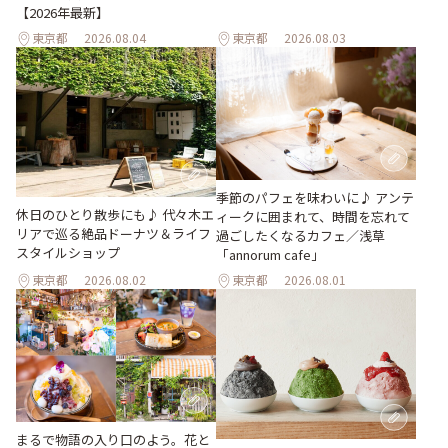
【2026年最新】
東京都
2026.08.04
東京都
2026.08.03
季節のパフェを味わいに♪ アンテ
休日のひとり散歩にも♪ 代々木エ
ィークに囲まれて、時間を忘れて
リアで巡る絶品ドーナツ＆ライフ
過ごしたくなるカフェ／浅草
スタイルショップ
「annorum cafe」
東京都
2026.08.02
東京都
2026.08.01
まるで物語の入り口のよう。花と