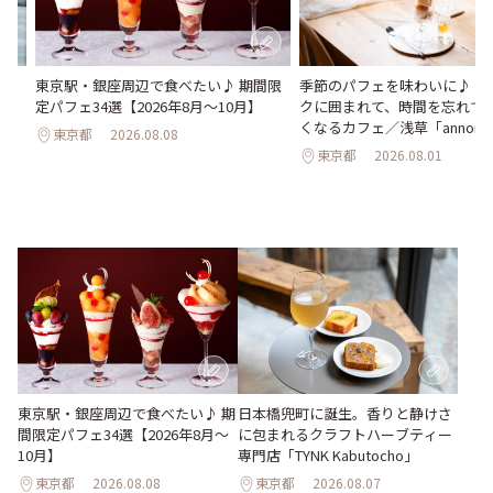
氷
東京駅・銀座周辺で食べたい♪ 期間限
季節のパフェを味わいに♪ ア
わう
定パフェ34選【2026年8月～10月】
クに囲まれて、時間を忘れて
最
くなるカフェ／浅草「annorum
東京都
2026.08.08
東京都
2026.08.01
東京駅・銀座周辺で食べたい♪ 期
日本橋兜町に誕生。香りと静けさ
間限定パフェ34選【2026年8月～
に包まれるクラフトハーブティー
10月】
専門店「TYNK Kabutocho」
東京都
2026.08.08
東京都
2026.08.07