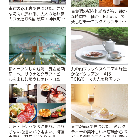
東京の路地裏で見つけた。静か
青葉通の緑を眺めながら、静か
な時間が流れる、大人の隠れ家
な時間を。仙台「Echoes」で
カフェ巡り6選~浅草・神保町・
楽しむモーニングとランチ | こ
千駄木ほか~ | ことりっぷ
とりっぷ
新オープンした銭湯「黄金湯 新
丸の内ブリックスクエアの緑豊
宿」へ。サウナとクラフトビー
かなイタリアン「 A16
ルを楽しむ癒やしのレトロ空間
TOKYO」で大人の贅沢ランチ |
| ことりっぷ
ことりっぷ
河津・南伊豆でお泊まり。さり
東京&横浜で見つけた、ミルク
げない心遣いが心地よい、料理
ティーの美味しいお店6選~心ほ
自慢の一軒宿 | ことりっぷ
どける濃厚なコクと香りに癒や