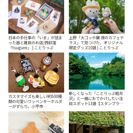
りっぷ
日本の手仕事の「いま」が詰ま
上野「大ゴッホ展 夜のカフェテ
った器と雑貨のお店/西荻窪
ラス」で見つけた、オリジナル
「tsugumi」 | ことりっぷ
限定グッズ10選 | ことりっぷ
新しくなった「ことりっぷ軽井
カスタマイズも楽しい!約500種
沢」と一緒におでかけしたい注
類の可愛いワッペンキーホルダ
目スポット13選【スタンプラリ
ーがずらり。小平市
ー開催中】 | ことりっぷ
「Kimamaya T&K」 | ことりっ
ぷ