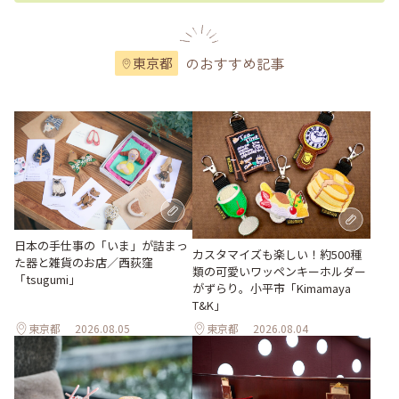
のおすすめ記事
東京都
日本の手仕事の「いま」が詰まっ
カスタマイズも楽しい！約500種
た器と雑貨のお店／西荻窪
類の可愛いワッペンキーホルダー
「tsugumi」
がずらり。小平市「Kimamaya
T&K」
東京都
2026.08.05
東京都
2026.08.04