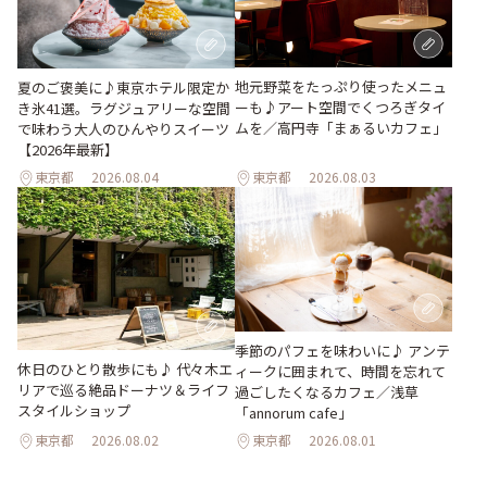
地元野菜をたっぷり使ったメニュ
夏のご褒美に♪東京ホテル限定か
ーも♪アート空間でくつろぎタイ
き氷41選。ラグジュアリーな空間
ムを／高円寺「まぁるいカフェ」
で味わう大人のひんやりスイーツ
【2026年最新】
東京都
2026.08.04
東京都
2026.08.03
季節のパフェを味わいに♪ アンテ
休日のひとり散歩にも♪ 代々木エ
ィークに囲まれて、時間を忘れて
リアで巡る絶品ドーナツ＆ライフ
過ごしたくなるカフェ／浅草
スタイルショップ
「annorum cafe」
東京都
2026.08.02
東京都
2026.08.01