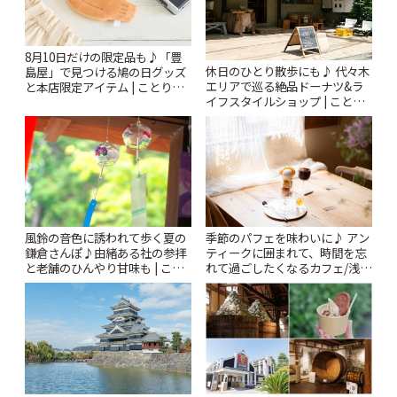
8月10日だけの限定品も♪「豊
休日のひとり散歩にも♪ 代々木
島屋」で見つける鳩の日グッズ
エリアで巡る絶品ドーナツ&ラ
と本店限定アイテム | ことりっ
イフスタイルショップ | ことり
ぷ
っぷ
風鈴の音色に誘われて歩く夏の
季節のパフェを味わいに♪ アン
鎌倉さんぽ♪由緒ある社の参拝
ティークに囲まれて、時間を忘
と老舗のひんやり甘味も | こと
れて過ごしたくなるカフェ/浅草
りっぷ
「annorum cafe」 | ことりっぷ