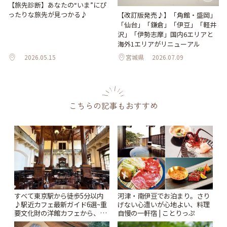
【旅先診断】あなたの“いま”にぴ
ったりな旅先が見つかる♪
【改訂版発売♪】「角館・盛岡」
「仙台」「鎌倉」「伊豆」「軽井
沢」「伊勢志摩」国内6エリアと
海外1エリアがリニューアル
2026.05.15
宮城県
2026.07.09
こちらの記事もおすすめ
すべて東京駅から徒歩5分以内
河津・南伊豆でお泊まり。さり
♪駅近カフェ最新ガイド6選~重
げない心遣いが心地よい、料理
要文化財の洋館カフェから、改
自慢の一軒宿 | ことりっぷ
札すぐのレトロ喫茶まで~ | こと