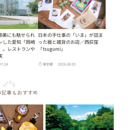
日本の手仕事の「いま」が詰ま
築美にも魅せられ
った器と雑貨のお店／西荻窪
ンした愛知「岡崎
「tsugumi」
」。レストランや
実
07.24
東京都
2026.08.05
の記事もおすすめ