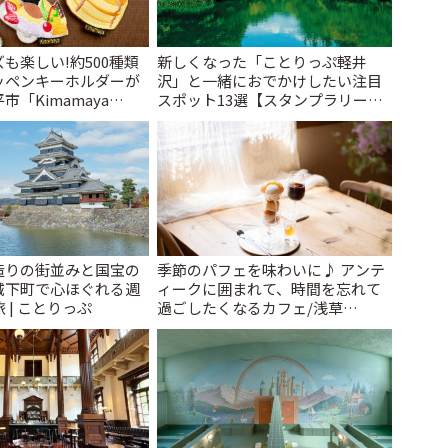
も楽しい!約500種類
新しくなった「ことりっぷ軽井
ッペンキーホルダーが
沢」と一緒におでかけしたい注目
「Kimamaya
スポット13選【スタンプラリー開
ことりっぷ
催中】 | ことりっぷ
造りの街並みと国宝の
季節のパフェを味わいに♪ アンテ
城下町で心ほぐれる週
ィークに囲まれて、時間を忘れて
 | ことりっぷ
過ごしたくなるカフェ/浅草
「annorum cafe」 | ことりっぷ