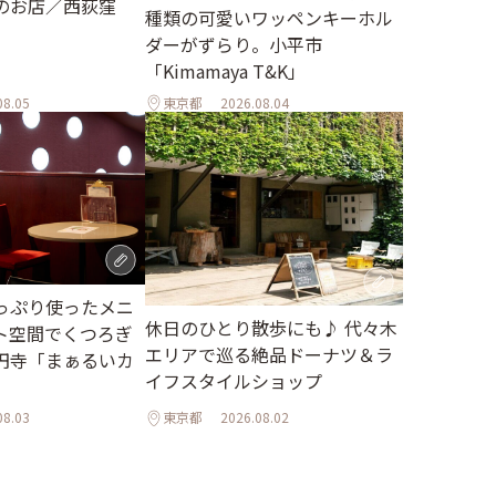
のお店／西荻窪
種類の可愛いワッペンキーホル
ダーがずらり。小平市
「Kimamaya T&K」
08.05
東京都
2026.08.04
っぷり使ったメニ
休日のひとり散歩にも♪ 代々木
ト空間でくつろぎ
エリアで巡る絶品ドーナツ＆ラ
円寺「まぁるいカ
イフスタイルショップ
08.03
東京都
2026.08.02