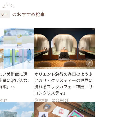
のおすすめ記事
チャー
しい美術館に選
オリエント急行の客車のよう♪
絶景に溶け込む、
アガサ・クリスティーの世界に
術館」へ
浸れるブックカフェ／神田「サ
ロンクリスティ」
07.27
東京都
2026.04.08