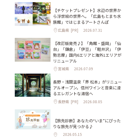
【チケットプレゼント】水辺の世界か
ら浮世絵の世界へ。「広島もとまち水
族館」ではじまるアートさんぽ
広島県
[PR]
2026.07.31
【改訂版発売♪】「角館・盛岡」「仙
台」「鎌倉」「伊豆」「軽井沢」「伊
勢志摩」国内6エリアと海外1エリアが
リニューアル
宮城県
2026.07.09
長野・浅間温泉「界 松本」がリニュー
アルオープン。信州ワインと音楽に浸
るエレガントな湯宿へ
長野県
[PR]
2026.08.05
【旅先診断】あなたの“いま”にぴった
りな旅先が見つかる♪
2026.05.15