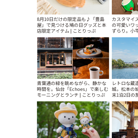
8月10日だけの限定品も♪「豊島
カスタマイズ
屋」で見つける鳩の日グッズと本
の可愛いワ
店限定アイテム | ことりっぷ
ずらり。小平市
T&K」 | 
青葉通の緑を眺めながら、静かな
レトロな蔵
時間を。仙台「Echoes」で楽しむ
城。松本の
モーニングとランチ | ことりっぷ
末1泊2日の旅