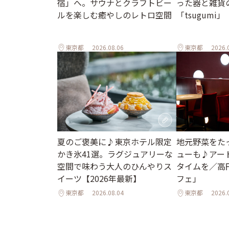
宿」へ。サウナとクラフトビー
った器と雑貨
ルを楽しむ癒やしのレトロ空間
「tsugumi」
東京都
2026.08.06
東京都
2026.
地元野菜をた
夏のご褒美に♪東京ホテル限定
ューも♪アー
かき氷41選。ラグジュアリーな
タイムを／高
空間で味わう大人のひんやりス
フェ」
イーツ【2026年最新】
東京都
2026.08.04
東京都
2026.