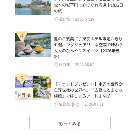
松本の城下町で心ほぐれる週末1泊2日
の旅
長野県
2026.07.28
4
夏のご褒美に♪東京ホテル限定かき氷
41選。ラグジュアリーな空間で味わう
大人のひんやりスイーツ【2026年最
新】
東京都
2026.08.04
5
【チケットプレゼント】水辺の世界か
ら浮世絵の世界へ。「広島もとまち水
族館」ではじまるアートさんぽ
広島県
[PR]
2026.07.31
もっとみる