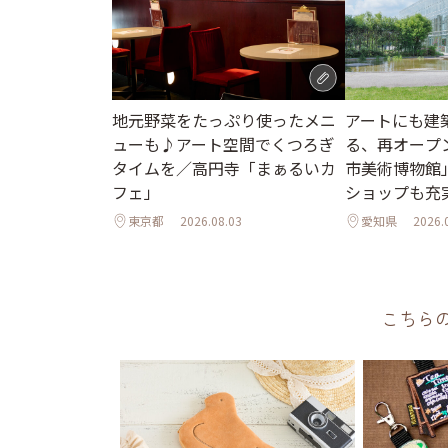
地元野菜をたっぷり使ったメニ
アートにも建
ューも♪アート空間でくつろぎ
る、再オープ
タイムを／高円寺「まぁるいカ
市美術博物館
フェ」
ショップも充
東京都
2026.08.03
愛知県
2026.
こちら