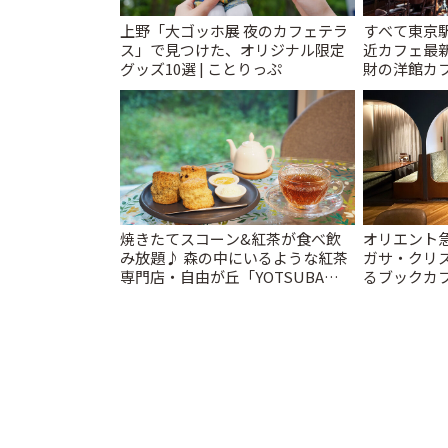
上野「大ゴッホ展 夜のカフェテラ
すべて東京
ス」で見つけた、オリジナル限定
近カフェ最新
グッズ10選 | ことりっぷ
財の洋館カ
レトロ喫茶ま
焼きたてスコーン&紅茶が食べ飲
オリエント
み放題♪ 森の中にいるような紅茶
ガサ・クリ
専門店・自由が丘「YOTSUBA
るブックカ
TEA」でのんびり時間 | ことりっぷ
スティ」 | 