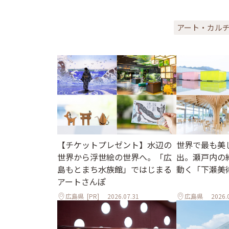
アート・カル
世界で最も美
【チケットプレゼント】水辺の
出。瀬戸内の
世界から浮世絵の世界へ。「広
動く「下瀬美
島もとまち水族館」ではじまる
アートさんぽ
広島県
[PR]
2026.07.31
広島県
2026.