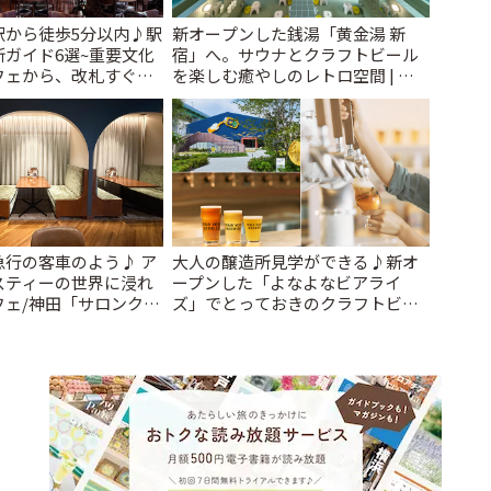
駅から徒歩5分以内♪駅
新オープンした銭湯「黄金湯 新
ガイド6選~重要文化
宿」へ。サウナとクラフトビール
フェから、改札すぐの
を楽しむ癒やしのレトロ空間 | こ
で~ | ことりっぷ
とりっぷ
急行の客車のよう♪ ア
大人の醸造所見学ができる♪新オ
スティーの世界に浸れ
ープンした「よなよなビアライ
フェ/神田「サロンクリ
ズ」でとっておきのクラフトビー
ことりっぷ
ル体験 | ことりっぷ