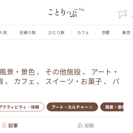
人気
日帰り旅
ひとり旅
カフェ
京都
東京
風景・景色
、
その他施設
、
アート・
貨
、
カフェ
、
スイーツ・お菓子
、
パ
アクティビティ・体験
アート・カルチャー
風景・景色
記事
投稿