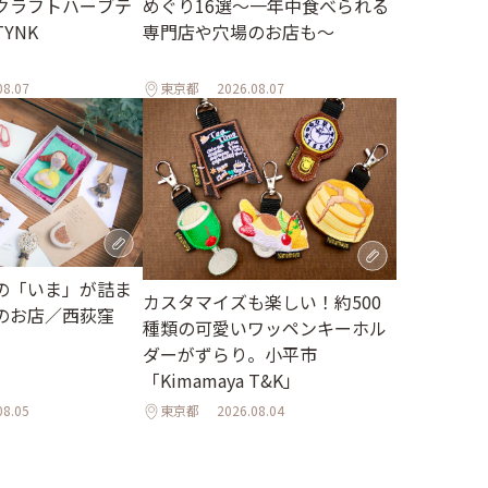
クラフトハーブテ
めぐり16選～一年中食べられる
YNK
専門店や穴場のお店も～
08.07
東京都
2026.08.07
の「いま」が詰ま
カスタマイズも楽しい！約500
のお店／西荻窪
種類の可愛いワッペンキーホル
ダーがずらり。小平市
「Kimamaya T&K」
08.05
東京都
2026.08.04