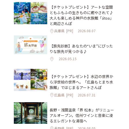
【チケットプレゼント】アートな空間
ともふもふの生きものに癒やされて♪
大人も楽しめる神戸の水族館「átoa」
と周辺さんぽ
兵庫県
[PR]
2026.08.07
【旅先診断】あなたの“いま”にぴった
りな旅先が見つかる♪
2026.05.15
【チケットプレゼント】水辺の世界か
ら浮世絵の世界へ。「広島もとまち水
族館」ではじまるアートさんぽ
広島県
[PR]
2026.07.31
長野・浅間温泉「界 松本」がリニュー
アルオープン。信州ワインと音楽に浸
るエレガントな湯宿へ
長野県
[PR]
2026.08.05