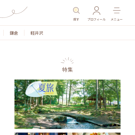
探す
プロフィール
メニュー
鎌倉
軽井沢
特集
色
名所・旧跡
温泉・スパ
その他施設
ごは