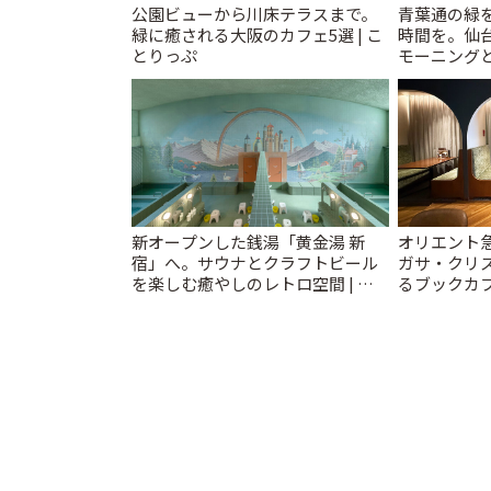
公園ビューから川床テラスまで。
青葉通の緑
緑に癒される大阪のカフェ5選 | こ
時間を。仙台
とりっぷ
モーニングと
新オープンした銭湯「黄金湯 新
オリエント
宿」へ。サウナとクラフトビール
ガサ・クリ
を楽しむ癒やしのレトロ空間 | こ
るブックカ
とりっぷ
スティ」 | 