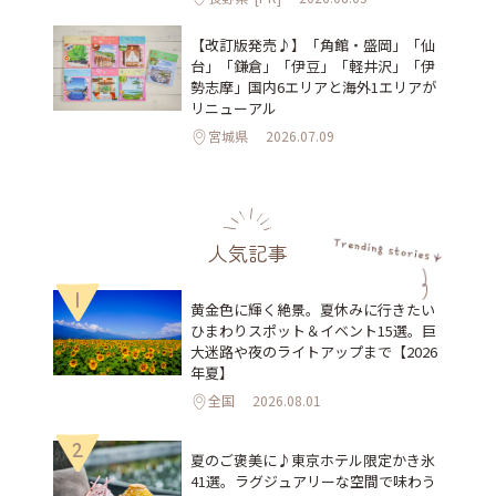
【改訂版発売♪】「角館・盛岡」「仙
台」「鎌倉」「伊豆」「軽井沢」「伊
勢志摩」国内6エリアと海外1エリアが
リニューアル
宮城県
2026.07.09
人気記事
1
黄金色に輝く絶景。夏休みに行きたい
ひまわりスポット＆イベント15選。巨
大迷路や夜のライトアップまで【2026
年夏】
全国
2026.08.01
2
夏のご褒美に♪東京ホテル限定かき氷
41選。ラグジュアリーな空間で味わう