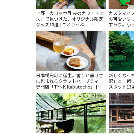
上野「大ゴッホ展 夜のカフェテラ
カスタマイズ
ス」で見つけた、オリジナル限定
の可愛いワ
グッズ10選 | ことりっぷ
ずらり。小平市
T&K」 | 
日本橋兜町に誕生。香りと静けさ
新しくなっ
に包まれるクラフトハーブティー
沢」と一緒
専門店「TYNK Kabutocho」 | こ
スポット13
とりっぷ
催中】 | こ