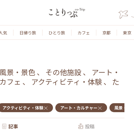
人気
日帰り旅
ひとり旅
カフェ
京都
東京
風景・景色
、
その他施設
、
アート・
カフェ
、
アクティビティ・体験
、
た
アクティビティ・体験
アート・カルチャー
風景・景
記事
投稿