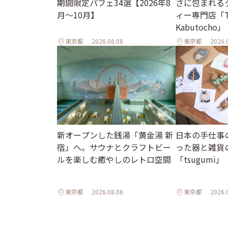
期間限定パフェ34選【2026年8
さに包まれる
月～10月】
ィー専門店「T
Kabutocho」
東京都
2026.08.08
東京都
2026.
新オープンした銭湯「黄金湯 新
日本の手仕事
宿」へ。サウナとクラフトビー
った器と雑貨
ルを楽しむ癒やしのレトロ空間
「tsugumi」
東京都
2026.08.06
東京都
2026.