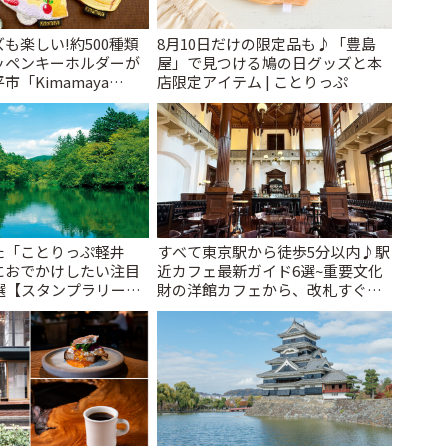
も楽しい!約500種類
8月10日だけの限定品も♪「豊島
ッペンキーホルダーが
屋」で見つける鳩の日グッズと本
「Kimamaya
店限定アイテム | ことりっぷ
ことりっぷ
た「ことりっぷ軽井
すべて東京駅から徒歩5分以内♪駅
におでかけしたい注目
近カフェ最新ガイド6選~重要文化
選【スタンプラリー開
財の洋館カフェから、改札すぐの
とりっぷ
レトロ喫茶まで~ | ことりっぷ