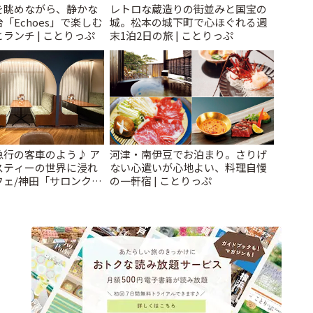
を眺めながら、静かな
レトロな蔵造りの街並みと国宝の
「Echoes」で楽しむ
城。松本の城下町で心ほぐれる週
ランチ | ことりっぷ
末1泊2日の旅 | ことりっぷ
急行の客車のよう♪ ア
河津・南伊豆でお泊まり。さりげ
スティーの世界に浸れ
ない心遣いが心地よい、料理自慢
フェ/神田「サロンクリ
の一軒宿 | ことりっぷ
ことりっぷ