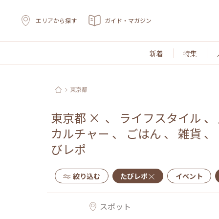
エリアから探す
ガイド・マガジン
新着
特集
東京都
東京都
×
、
ライフスタイル
、
カルチャー
、
ごはん
、
雑貨
、
びレポ
絞り込む
たびレポ
イベント
スポット