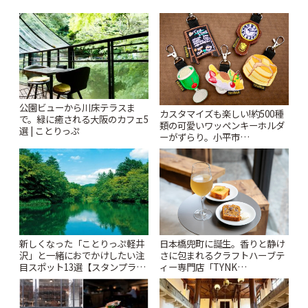
公園ビューから川床テラスま
カスタマイズも楽しい!約500種
で。緑に癒される大阪のカフェ5
類の可愛いワッペンキーホルダ
選 | ことりっぷ
ーがずらり。小平市
「Kimamaya T&K」 | ことりっ
ぷ
新しくなった「ことりっぷ軽井
日本橋兜町に誕生。香りと静け
沢」と一緒におでかけしたい注
さに包まれるクラフトハーブテ
目スポット13選【スタンプラリ
ィー専門店「TYNK
ー開催中】 | ことりっぷ
Kabutocho」 | ことりっぷ