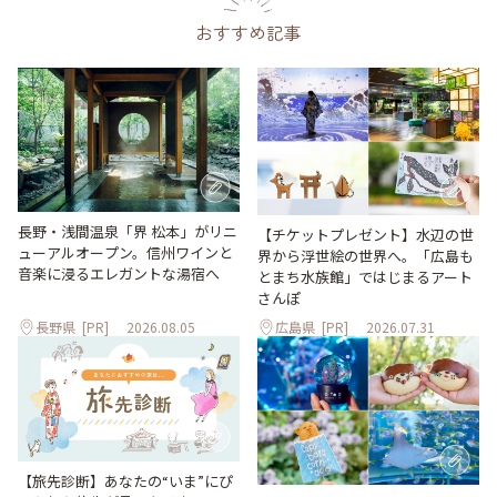
おすすめ記事
長野・浅間温泉「界 松本」がリニ
【チケットプレゼント】水辺の世
ューアルオープン。信州ワインと
界から浮世絵の世界へ。「広島も
音楽に浸るエレガントな湯宿へ
とまち水族館」ではじまるアート
さんぽ
長野県
[PR]
2026.08.05
広島県
[PR]
2026.07.31
【旅先診断】あなたの“いま”にぴ