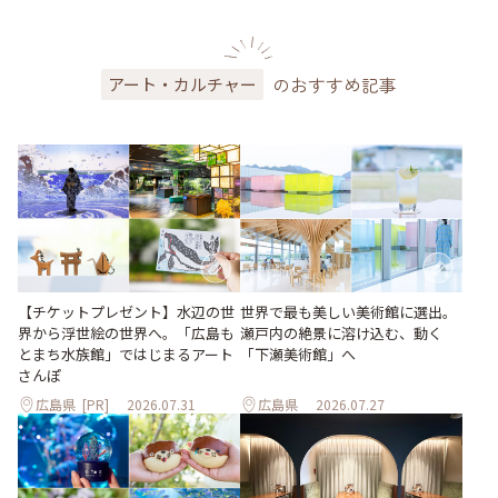
のおすすめ記事
アート・カルチャー
世界で最も美しい美術館に選出。
【チケットプレゼント】水辺の世
瀬戸内の絶景に溶け込む、動く
界から浮世絵の世界へ。「広島も
「下瀬美術館」へ
とまち水族館」ではじまるアート
さんぽ
広島県
[PR]
2026.07.31
広島県
2026.07.27