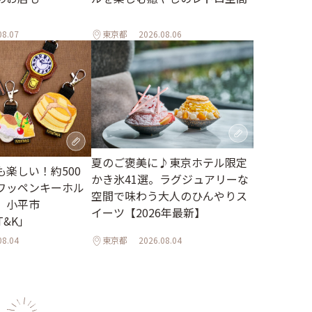
08.07
東京都
2026.08.06
夏のご褒美に♪東京ホテル限定
楽しい！約500
かき氷41選。ラグジュアリーな
ワッペンキーホル
空間で味わう大人のひんやりス
。小平市
イーツ【2026年最新】
 T&K」
08.04
東京都
2026.08.04