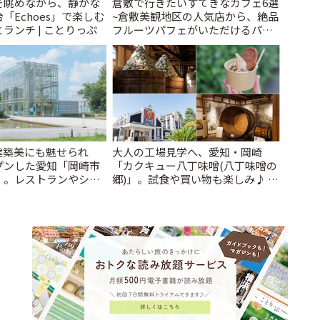
を眺めながら、静かな
倉敷で行きたいすてきなカフェ6選
「Echoes」で楽しむ
~倉敷美観地区の人気店から、絶品
ランチ | ことりっぷ
フルーツパフェがいただけるパー
ラーまで~ | ことりっぷ
建築美にも魅せられ
大人の工場見学へ、愛知・岡崎
プンした愛知「岡崎市
「カクキュー八丁味噌(八丁味噌の
」。レストランやショ
郷)」。試食や買い物も楽しみ♪ |
| ことりっぷ
ことりっぷ