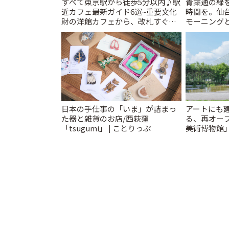
すべて東京駅から徒歩5分以内♪駅
青葉通の緑
近カフェ最新ガイド6選~重要文化
時間を。仙台
財の洋館カフェから、改札すぐの
モーニングと
レトロ喫茶まで~ | ことりっぷ
日本の手仕事の「いま」が詰まっ
アートにも
た器と雑貨のお店/西荻窪
る、再オー
「tsugumi」 | ことりっぷ
美術博物館
ップも充実 