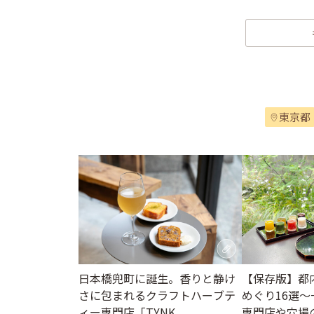
東京都
日本橋兜町に誕生。香りと静け
【保存版】都
さに包まれるクラフトハーブテ
めぐり16選
ィー専門店「TYNK
専門店や穴場