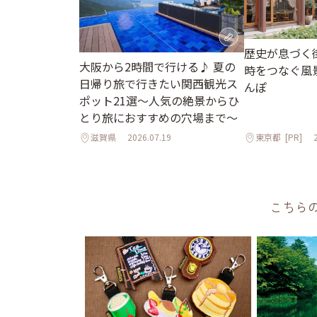
歴史が息づく
大阪から2時間で行ける♪ 夏の
時をつなぐ風
日帰り旅で行きたい関西観光ス
んぽ
ポット21選～人気の絶景からひ
とり旅におすすめの穴場まで～
滋賀県
2026.07.19
東京都
[PR]
こちら