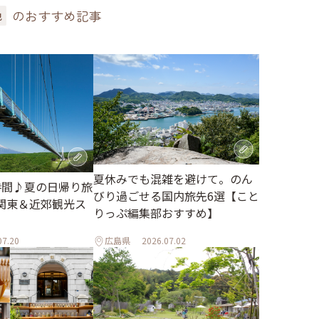
のおすすめ記事
色
夏休みでも混雑を避けて。のん
時間♪夏の日帰り旅
びり過ごせる国内旅先6選【こと
関東＆近郊観光ス
りっぷ編集部おすすめ】
07.20
広島県
2026.07.02