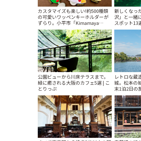
カスタマイズも楽しい!約500種類
新しくなっ
の可愛いワッペンキーホルダーが
沢」と一緒
ずらり。小平市「Kimamaya
スポット13
T&K」 | ことりっぷ
催中】 | こ
公園ビューから川床テラスまで。
レトロな蔵
緑に癒される大阪のカフェ5選 | こ
城。松本の
とりっぷ
末1泊2日の旅