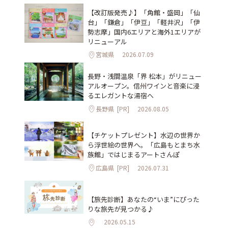
【改訂版発売♪】「角館・盛岡」「仙
台」「鎌倉」「伊豆」「軽井沢」「伊
勢志摩」国内6エリアと海外1エリアが
リニューアル
宮城県
2026.07.09
長野・浅間温泉「界 松本」がリニュー
アルオープン。信州ワインと音楽に浸
るエレガントな湯宿へ
長野県
[PR]
2026.08.05
【チケットプレゼント】水辺の世界か
ら浮世絵の世界へ。「広島もとまち水
族館」ではじまるアートさんぽ
広島県
[PR]
2026.07.31
【旅先診断】あなたの“いま”にぴった
りな旅先が見つかる♪
2026.05.15