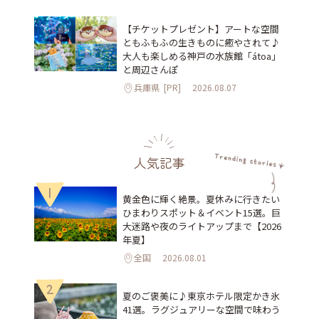
【チケットプレゼント】アートな空間
ともふもふの生きものに癒やされて♪
大人も楽しめる神戸の水族館「átoa」
と周辺さんぽ
兵庫県
[PR]
2026.08.07
人気記事
1
黄金色に輝く絶景。夏休みに行きたい
ひまわりスポット＆イベント15選。巨
大迷路や夜のライトアップまで【2026
年夏】
全国
2026.08.01
2
夏のご褒美に♪東京ホテル限定かき氷
41選。ラグジュアリーな空間で味わう