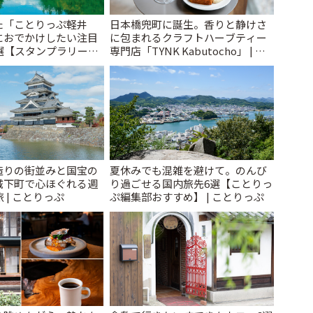
た「ことりっぷ軽井
日本橋兜町に誕生。香りと静けさ
におでかけしたい注目
に包まれるクラフトハーブティー
選【スタンプラリー開
専門店「TYNK Kabutocho」 | こ
とりっぷ
とりっぷ
造りの街並みと国宝の
夏休みでも混雑を避けて。のんび
城下町で心ほぐれる週
り過ごせる国内旅先6選【ことりっ
 | ことりっぷ
ぷ編集部おすすめ】 | ことりっぷ