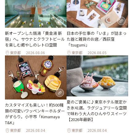
新オープンした銭湯「黄金湯 新
日本の手仕事の「いま」が詰まっ
宿」へ。サウナとクラフトビール
た器と雑貨のお店／西荻窪
を楽しむ癒やしのレトロ空間
「tsugumi」
東京都
2026.08.06
東京都
2026.08.05
夏のご褒美に♪東京ホテル限定か
カスタマイズも楽しい！約500種
き氷41選。ラグジュアリーな空間
類の可愛いワッペンキーホルダー
で味わう大人のひんやりスイーツ
がずらり。小平市「Kimamaya
【2026年最新】
T&K」
東京都
2026.08.04
東京都
2026.08.04