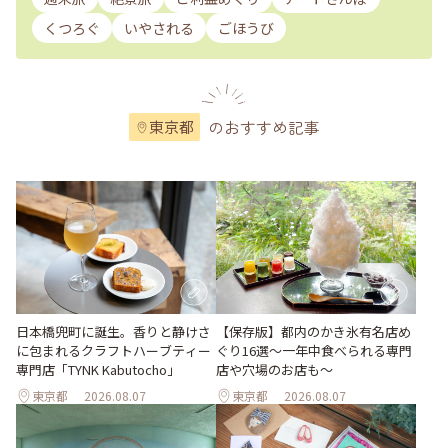
くつろぐ
いやされる
ごほうび
のおすすめ記事
東京都
日本橋兜町に誕生。香りと静けさ
【保存版】都内のかき氷有名店め
に包まれるクラフトハーブティー
ぐり16選～一年中食べられる専門
専門店「TYNK Kabutocho」
店や穴場のお店も～
東京都
2026.08.07
東京都
2026.08.07