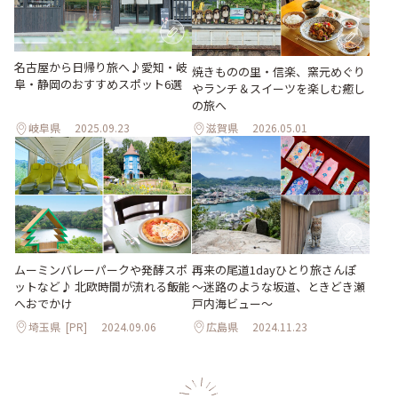
名古屋から日帰り旅へ♪愛知・岐
焼きものの里・信楽、窯元めぐり
阜・静岡のおすすめスポット6選
やランチ＆スイーツを楽しむ癒し
の旅へ
岐阜県
2025.09.23
滋賀県
2026.05.01
ムーミンバレーパークや発酵スポ
再来の尾道1dayひとり旅さんぽ
ットなど♪ 北欧時間が流れる飯能
～迷路のような坂道、ときどき瀬
へおでかけ
戸内海ビュー～
埼玉県
[PR]
2024.09.06
広島県
2024.11.23