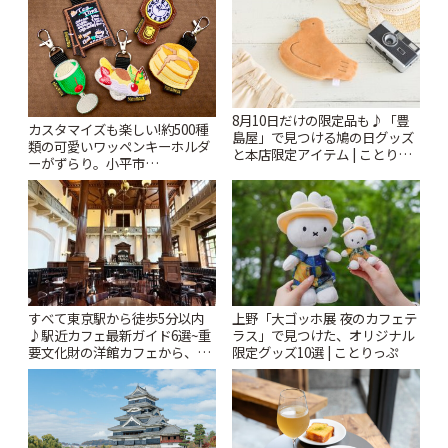
8月10日だけの限定品も♪「豊
カスタマイズも楽しい!約500種
島屋」で見つける鳩の日グッズ
類の可愛いワッペンキーホルダ
と本店限定アイテム | ことりっ
ーがずらり。小平市
ぷ
「Kimamaya T&K」 | ことりっ
ぷ
すべて東京駅から徒歩5分以内
上野「大ゴッホ展 夜のカフェテ
♪駅近カフェ最新ガイド6選~重
ラス」で見つけた、オリジナル
要文化財の洋館カフェから、改
限定グッズ10選 | ことりっぷ
札すぐのレトロ喫茶まで~ | こと
りっぷ