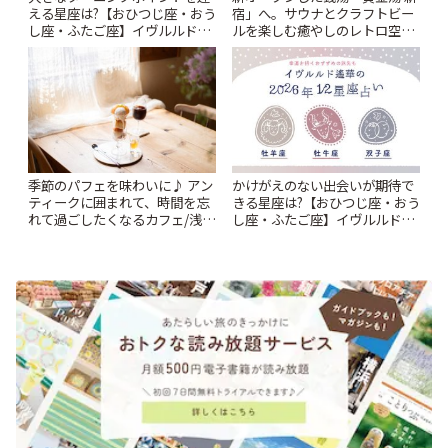
える星座は?【おひつじ座・おう
宿」へ。サウナとクラフトビー
し座・ふたご座】イヴルルド遙
ルを楽しむ癒やしのレトロ空間
華2026年 夏の運勢~Summer~ |
| ことりっぷ
ことりっぷ
季節のパフェを味わいに♪ アン
かけがえのない出会いが期待で
ティークに囲まれて、時間を忘
きる星座は?【おひつじ座・おう
れて過ごしたくなるカフェ/浅草
し座・ふたご座】イヴルルド遙
「annorum cafe」 | ことりっぷ
華2026年の幕開け~New Year~ |
ことりっぷ