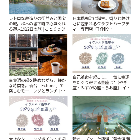
レトロな蔵造りの街並みと国宝
日本橋兜町に誕生。香りと静け
の城。松本の城下町で心ほぐれ
さに包まれるクラフトハーブテ
る週末1泊2日の旅 | ことりっぷ
ィー専門店「TYNK
Kabutocho」 | ことりっぷ
自己革命を起こし、一気に幸運
青葉通の緑を眺めながら、静か
をたぐり寄せる星座は?【やぎ
な時間を。仙台「Echoes」で
座・みずがめ座・うお座】 イヴ
楽しむモーニングとランチ | こ
ルルド遙華2026年 夏の運勢
とりっぷ
~Summer~ | ことりっぷ
大きなターニングポイントを迎
新オープンした銭湯「黄金湯 新