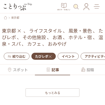
ガイド・マガジン
東京都
東京都
×
、
ライフスタイル
、
風景・景色
、
た
びレポ
、
その他施設
、
お酒
、
ホテル・宿
、
温
泉・スパ
、
カフェ
、
おみやげ
絞り込む
たびレポ
イベント
アクティビテ
スポット
記事
投稿
もっとみる