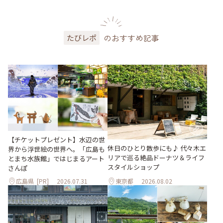
のおすすめ記事
たびレポ
【チケットプレゼント】水辺の世
休日のひとり散歩にも♪ 代々木エ
界から浮世絵の世界へ。「広島も
リアで巡る絶品ドーナツ＆ライフ
とまち水族館」ではじまるアート
スタイルショップ
さんぽ
広島県
[PR]
2026.07.31
東京都
2026.08.02