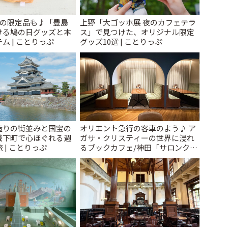
けの限定品も♪「豊島
上野「大ゴッホ展 夜のカフェテラ
ける鳩の日グッズと本
ス」で見つけた、オリジナル限定
ム | ことりっぷ
グッズ10選 | ことりっぷ
造りの街並みと国宝の
オリエント急行の客車のよう♪ ア
城下町で心ほぐれる週
ガサ・クリスティーの世界に浸れ
 | ことりっぷ
るブックカフェ/神田「サロンクリ
スティ」 | ことりっぷ