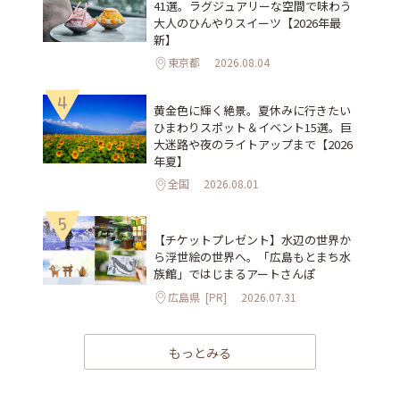
41選。ラグジュアリーな空間で味わう
大人のひんやりスイーツ【2026年最
新】
東京都
2026.08.04
4
黄金色に輝く絶景。夏休みに行きたい
ひまわりスポット＆イベント15選。巨
大迷路や夜のライトアップまで【2026
年夏】
全国
2026.08.01
5
【チケットプレゼント】水辺の世界か
ら浮世絵の世界へ。「広島もとまち水
族館」ではじまるアートさんぽ
広島県
[PR]
2026.07.31
もっとみる