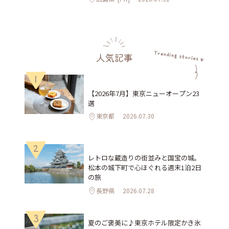
人気記事
1
【2026年7月】東京ニューオープン23
選
東京都
2026.07.30
2
レトロな蔵造りの街並みと国宝の城。
松本の城下町で心ほぐれる週末1泊2日
の旅
長野県
2026.07.28
3
夏のご褒美に♪東京ホテル限定かき氷