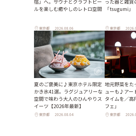
宿」へ。サウナとクラフトビー
った器と雑貨
ルを楽しむ癒やしのレトロ空間
「tsugumi」
東京都
2026.08.06
東京都
2026.
地元野菜をた
夏のご褒美に♪東京ホテル限定
ューも♪アー
かき氷41選。ラグジュアリーな
タイムを／高
空間で味わう大人のひんやりス
フェ」
イーツ【2026年最新】
東京都
2026.08.04
東京都
2026.