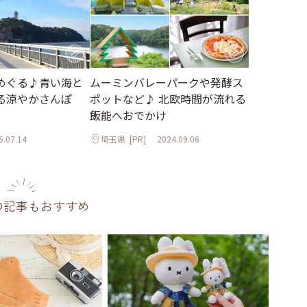
めぐる♪青い海と
ムーミンバレーパークや発酵ス
る涼やかさんぽ
ポットなど♪ 北欧時間が流れる
飯能へおでかけ
6.07.14
埼玉県
[PR]
2024.09.06
の記事もおすすめ