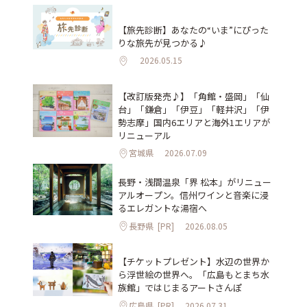
【旅先診断】あなたの“いま”にぴった
りな旅先が見つかる♪
2026.05.15
【改訂版発売♪】「角館・盛岡」「仙
台」「鎌倉」「伊豆」「軽井沢」「伊
勢志摩」国内6エリアと海外1エリアが
リニューアル
宮城県
2026.07.09
長野・浅間温泉「界 松本」がリニュー
アルオープン。信州ワインと音楽に浸
るエレガントな湯宿へ
長野県
[PR]
2026.08.05
【チケットプレゼント】水辺の世界か
ら浮世絵の世界へ。「広島もとまち水
族館」ではじまるアートさんぽ
広島県
[PR]
2026.07.31