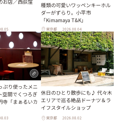
のお店／西荻窪
種類の可愛いワッペンキーホル
ダーがずらり。小平市
「Kimamaya T&K」
08.05
東京都
2026.08.04
っぷり使ったメニ
休日のひとり散歩にも♪ 代々木
ト空間でくつろぎ
エリアで巡る絶品ドーナツ＆ラ
円寺「まぁるいカ
イフスタイルショップ
08.03
東京都
2026.08.02