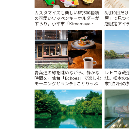
カスタマイズも楽しい!約500種類
8月10日だ
の可愛いワッペンキーホルダーが
屋」で見つ
ずらり。小平市「Kimamaya
店限定アイテ
T&K」 | ことりっぷ
青葉通の緑を眺めながら、静かな
レトロな蔵
時間を。仙台「Echoes」で楽しむ
城。松本の
モーニングとランチ | ことりっぷ
末1泊2日の旅