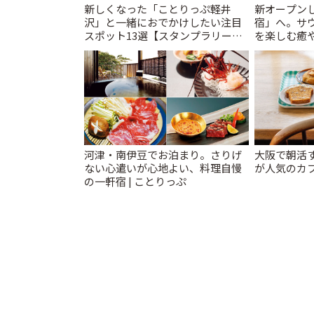
新しくなった「ことりっぷ軽井
新オープンし
沢」と一緒におでかけしたい注目
宿」へ。サ
スポット13選【スタンプラリー開
を楽しむ癒や
催中】 | ことりっぷ
とりっぷ
河津・南伊豆でお泊まり。さりげ
大阪で朝活
ない心遣いが心地よい、料理自慢
が人気のカフ
の一軒宿 | ことりっぷ