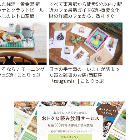
た銭湯「黄金湯 新
すべて東京駅から徒歩5分以内♪駅
ウナとクラフトビール
近カフェ最新ガイド6選~重要文化
しのレトロ空間 | こ
財の洋館カフェから、改札すぐの
レトロ喫茶まで~ | ことりっぷ
するなら♪ モーニング
日本の手仕事の「いま」が詰まっ
ェ5選 | ことりっぷ
た器と雑貨のお店/西荻窪
「tsugumi」 | ことりっぷ