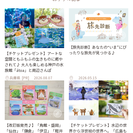
【旅先診断】あなたの“いま”にぴ
ったりな旅先が見つかる♪
【チケットプレゼント】アートな
空間ともふもふの生きものに癒や
されて♪ 大人も楽しめる神戸の水
族館「átoa」と周辺さんぽ
兵庫県
[PR]
2026.08.07
2026.05.15
【改訂版発売♪】「角館・盛岡」
【チケットプレゼント】水辺の世
「仙台」「鎌倉」「伊豆」「軽井
界から浮世絵の世界へ。「広島も