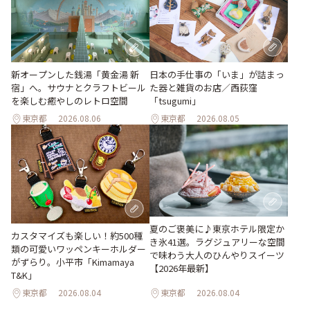
新オープンした銭湯「黄金湯 新
日本の手仕事の「いま」が詰まっ
宿」へ。サウナとクラフトビール
た器と雑貨のお店／西荻窪
を楽しむ癒やしのレトロ空間
「tsugumi」
東京都
2026.08.06
東京都
2026.08.05
夏のご褒美に♪東京ホテル限定か
カスタマイズも楽しい！約500種
き氷41選。ラグジュアリーな空間
類の可愛いワッペンキーホルダー
で味わう大人のひんやりスイーツ
がずらり。小平市「Kimamaya
【2026年最新】
T&K」
東京都
2026.08.04
東京都
2026.08.04