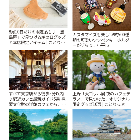
8月10日だけの限定品も♪「豊
カスタマイズも楽しい!約500種
島屋」で見つける鳩の日グッズ
類の可愛いワッペンキーホルダ
と本店限定アイテム | ことりっ
ーがずらり。小平市
ぷ
「Kimamaya T&K」 | ことりっ
ぷ
すべて東京駅から徒歩5分以内
上野「大ゴッホ展 夜のカフェテ
♪駅近カフェ最新ガイド6選~重
ラス」で見つけた、オリジナル
要文化財の洋館カフェから、改
限定グッズ10選 | ことりっぷ
札すぐのレトロ喫茶まで~ | こと
りっぷ