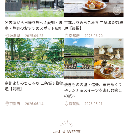
名古屋から日帰り旅へ♪愛知・岐
京都よりみちこみち 二条城＆御池
阜・静岡のおすすめスポット6選
通【後編】
岐阜県
2025.09.23
京都府
2026.06.20
京都よりみちこみち 二条城＆御池
焼きものの里・信楽、窯元めぐり
通【前編】
やランチ＆スイーツを楽しむ癒し
の旅へ
京都府
2026.06.14
滋賀県
2026.05.01
おすすめ記事