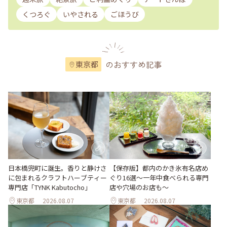
くつろぐ
いやされる
ごほうび
のおすすめ記事
東京都
日本橋兜町に誕生。香りと静けさ
【保存版】都内のかき氷有名店め
に包まれるクラフトハーブティー
ぐり16選～一年中食べられる専門
専門店「TYNK Kabutocho」
店や穴場のお店も～
東京都
2026.08.07
東京都
2026.08.07