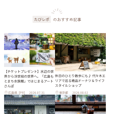
のおすすめ記事
たびレポ
【チケットプレゼント】水辺の世
休日のひとり散歩にも♪ 代々木エ
界から浮世絵の世界へ。「広島も
リアで巡る絶品ドーナツ＆ライフ
とまち水族館」ではじまるアート
スタイルショップ
さんぽ
広島県
[PR]
2026.07.31
東京都
2026.08.02