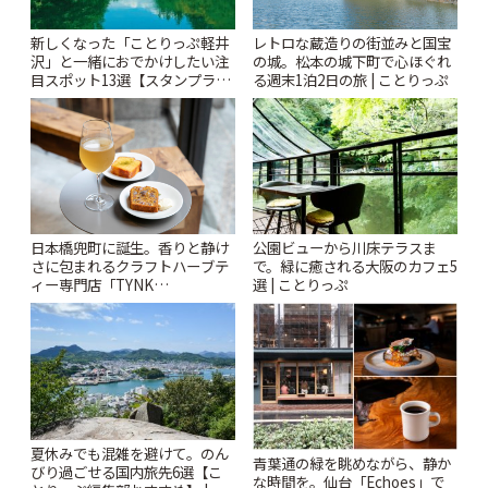
新しくなった「ことりっぷ軽井
レトロな蔵造りの街並みと国宝
沢」と一緒におでかけしたい注
の城。松本の城下町で心ほぐれ
目スポット13選【スタンプラリ
る週末1泊2日の旅 | ことりっぷ
ー開催中】 | ことりっぷ
日本橋兜町に誕生。香りと静け
公園ビューから川床テラスま
さに包まれるクラフトハーブテ
で。緑に癒される大阪のカフェ5
ィー専門店「TYNK
選 | ことりっぷ
Kabutocho」 | ことりっぷ
夏休みでも混雑を避けて。のん
青葉通の緑を眺めながら、静か
びり過ごせる国内旅先6選【こ
な時間を。仙台「Echoes」で