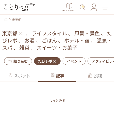
ガイド・マガジン
東京都
東京都
×
、
ライフスタイル
、
風景・景色
、
た
びレポ
、
お酒
、
ごはん
、
ホテル・宿
、
温泉・
スパ
、
雑貨
、
スイーツ・お菓子
絞り込む
たびレポ
イベント
アクティビテ
スポット
記事
投稿
もっとみる