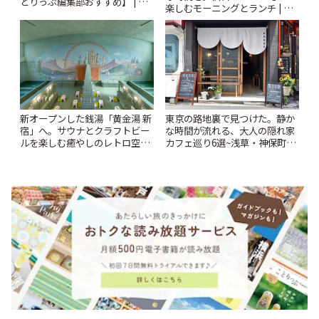
とりっぷ編集部おすすめ】 | こ
楽しむモーニングとランチ | こ
とりっぷ
とりっぷ
新オープンした銭湯「黄金湯 新
東京の路地裏で見つけた。静か
宿」へ。サウナとクラフトビー
な時間が流れる、大人の隠れ家
ルを楽しむ癒やしのレトロ空間
カフェ巡り6選~浅草・神保町・
| ことりっぷ
千駄木ほか~ | ことりっぷ