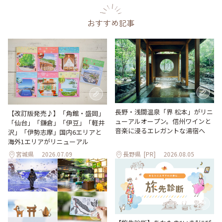
おすすめ記事
長野・浅間温泉「界 松本」がリニ
【改訂版発売♪】「角館・盛岡」
ューアルオープン。信州ワインと
「仙台」「鎌倉」「伊豆」「軽井
音楽に浸るエレガントな湯宿へ
沢」「伊勢志摩」国内6エリアと
海外1エリアがリニューアル
宮城県
2026.07.09
長野県
[PR]
2026.08.05