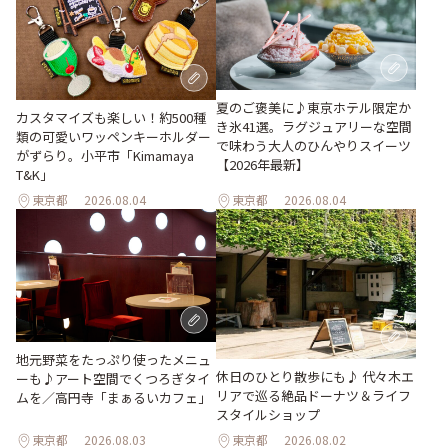
夏のご褒美に♪東京ホテル限定か
カスタマイズも楽しい！約500種
き氷41選。ラグジュアリーな空間
類の可愛いワッペンキーホルダー
で味わう大人のひんやりスイーツ
がずらり。小平市「Kimamaya
【2026年最新】
T&K」
東京都
2026.08.04
東京都
2026.08.04
地元野菜をたっぷり使ったメニュ
休日のひとり散歩にも♪ 代々木エ
ーも♪アート空間でくつろぎタイ
リアで巡る絶品ドーナツ＆ライフ
ムを／高円寺「まぁるいカフェ」
スタイルショップ
東京都
2026.08.03
東京都
2026.08.02