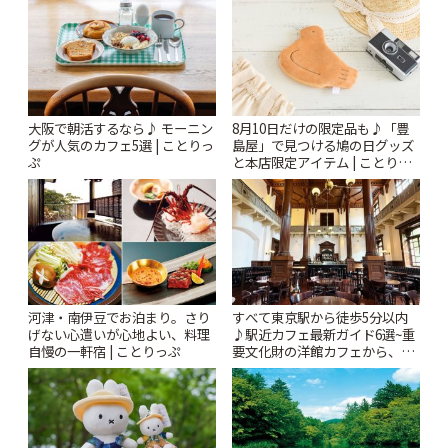
ぷ
大阪で朝活するなら♪ モーニン
8月10日だけの限定品も♪「豊
グが人気のカフェ5選 | ことりっ
島屋」で見つける鳩の日グッズ
ぷ
と本店限定アイテム | ことりっ
ぷ
河津・南伊豆でお泊まり。さり
すべて東京駅から徒歩5分以内
げない心遣いが心地よい、料理
♪駅近カフェ最新ガイド6選~重
自慢の一軒宿 | ことりっぷ
要文化財の洋館カフェから、改
札すぐのレトロ喫茶まで~ | こと
りっぷ