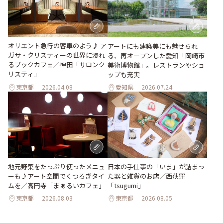
オリエント急行の客車のよう♪ ア
アートにも建築美にも魅せられ
ガサ・クリスティーの世界に浸れ
る、再オープンした愛知「岡崎市
るブックカフェ／神田「サロンク
美術博物館」。レストランやショ
リスティ」
ップも充実
東京都
2026.04.08
愛知県
2026.07.24
地元野菜をたっぷり使ったメニュ
日本の手仕事の「いま」が詰まっ
ーも♪アート空間でくつろぎタイ
た器と雑貨のお店／西荻窪
ムを／高円寺「まぁるいカフェ」
「tsugumi」
東京都
2026.08.03
東京都
2026.08.05