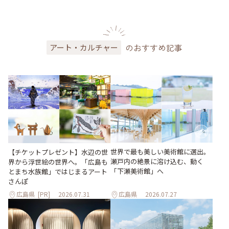
のおすすめ記事
アート・カルチャー
世界で最も美しい美術館に選出。
【チケットプレゼント】水辺の世
瀬戸内の絶景に溶け込む、動く
界から浮世絵の世界へ。「広島も
「下瀬美術館」へ
とまち水族館」ではじまるアート
さんぽ
広島県
[PR]
2026.07.31
広島県
2026.07.27