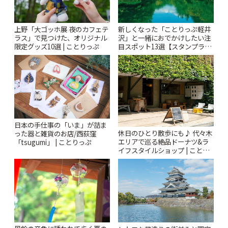
上野「大ゴッホ展 夜のカフェテ
新しくなった「ことりっぷ軽井
ラス」で見つけた、オリジナル
沢」と一緒におでかけしたい注
限定グッズ10選 | ことりっぷ
目スポット13選【スタンプラリ
ー開催中】 | ことりっぷ
日本の手仕事の「いま」が詰ま
休日のひとり散歩にも♪ 代々木
った器と雑貨のお店/西荻窪
エリアで巡る絶品ドーナツ&ラ
「tsugumi」 | ことりっぷ
イフスタイルショップ | ことり
っぷ