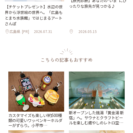
【旅先診断】あなたの“いま”にぴ
ったりな旅先が見つかる♪
【チケットプレゼント】水辺の世
界から浮世絵の世界へ。「広島も
とまち水族館」ではじまるアート
さんぽ
広島県
[PR]
2026.07.31
2026.05.15
こちらの記事もおすすめ
新オープンした銭湯「黄金湯 新
カスタマイズも楽しい!約500種
宿」へ。サウナとクラフトビー
類の可愛いワッペンキーホルダ
ルを楽しむ癒やしのレトロ空間
ーがずらり。小平市
| ことりっぷ
「Kimamaya T&K」 | ことりっ