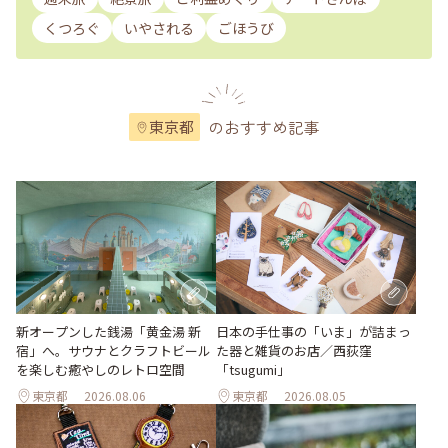
くつろぐ
いやされる
ごほうび
のおすすめ記事
東京都
新オープンした銭湯「黄金湯 新
日本の手仕事の「いま」が詰まっ
宿」へ。サウナとクラフトビール
た器と雑貨のお店／西荻窪
を楽しむ癒やしのレトロ空間
「tsugumi」
東京都
2026.08.06
東京都
2026.08.05