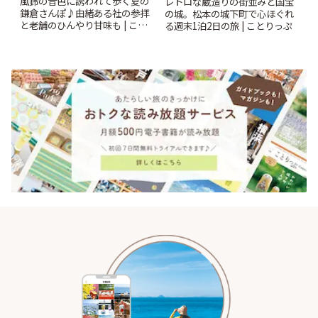
風鈴の音色に誘われて歩く夏の
レトロな蔵造りの街並みと国宝
鎌倉さんぽ♪由緒ある社の参拝
の城。松本の城下町で心ほぐれ
と老舗のひんやり甘味も | こと
る週末1泊2日の旅 | ことりっぷ
りっぷ