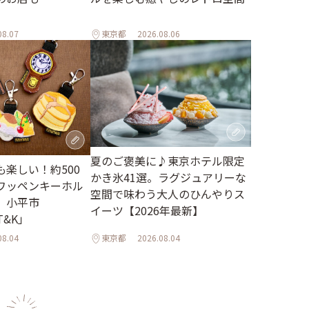
08.07
東京都
2026.08.06
夏のご褒美に♪東京ホテル限定
楽しい！約500
かき氷41選。ラグジュアリーな
ワッペンキーホル
空間で味わう大人のひんやりス
。小平市
イーツ【2026年最新】
 T&K」
08.04
東京都
2026.08.04