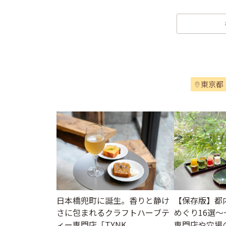
東京都
日本橋兜町に誕生。香りと静け
【保存版】都
さに包まれるクラフトハーブテ
めぐり16選
ィー専門店「TYNK
専門店や穴場