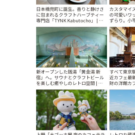
日本橋兜町に誕生。香りと静けさ
カスタマイズ
に包まれるクラフトハーブティー
の可愛いワ
専門店「TYNK Kabutocho」 | こ
ずらり。小平市
とりっぷ
T&K」 | 
新オープンした銭湯「黄金湯 新
すべて東京
宿」へ。サウナとクラフトビール
近カフェ最新
を楽しむ癒やしのレトロ空間 | こ
財の洋館カ
とりっぷ
レトロ喫茶ま
上野「大ゴッホ展 夜のカフェテラ
レトロな蔵