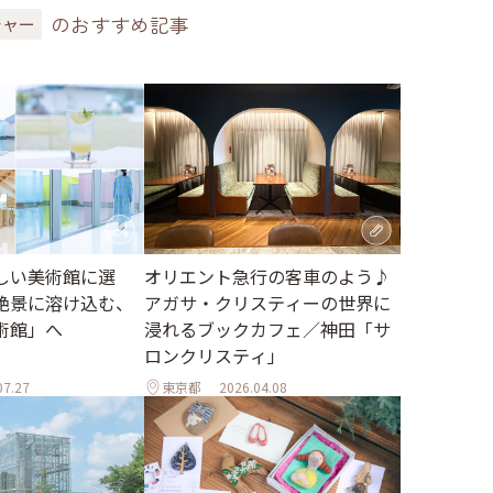
のおすすめ記事
チャー
しい美術館に選
オリエント急行の客車のよう♪
絶景に溶け込む、
アガサ・クリスティーの世界に
術館」へ
浸れるブックカフェ／神田「サ
ロンクリスティ」
07.27
東京都
2026.04.08