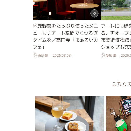
地元野菜をたっぷり使ったメニ
アートにも建
ューも♪アート空間でくつろぎ
る、再オープ
タイムを／高円寺「まぁるいカ
市美術博物館
フェ」
ショップも充
東京都
2026.08.03
愛知県
2026.
こちら