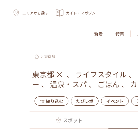
エリアから探す
ガイド・マガジン
新着
特集
東京都
東京都
×
、
ライフスタイル
、
ー
、
温泉・スパ
、
ごはん
、
カ
絞り込む
たびレポ
イベント
スポット