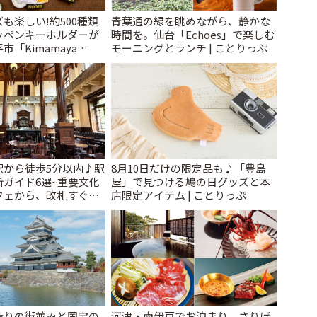
も楽しい!約500種類
青葉通の緑を眺めながら、静かな
ッペンキーホルダーが
時間を。仙台「Echoes」で楽しむ
「Kimamaya
モーニングとランチ | ことりっぷ
ことりっぷ
駅から徒歩5分以内♪駅
8月10日だけの限定品も♪「豊島
ガイド6選~重要文化
屋」で見つける鳩の日グッズと本
フェから、改札すぐの
店限定アイテム | ことりっぷ
で~ | ことりっぷ
造りの街並みと国宝の
河津・南伊豆でお泊まり。さりげ