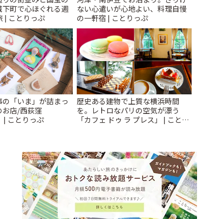
城下町で心ほぐれる週
ない心遣いが心地よい、料理自慢
 | ことりっぷ
の一軒宿 | ことりっぷ
事の「いま」が詰まっ
歴史ある建物で上質な横浜時間
のお店/西荻窪
を。レトロなパリの空気が漂う
」 | ことりっぷ
「カフェ ドゥ ラ プレス」 | ことり
っぷ