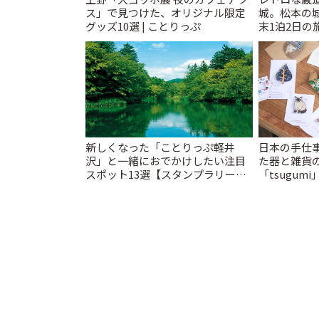
ス」で見つけた、オリジナル限定
城。松本の
グッズ10選 | ことりっぷ
末1泊2日の旅
新しくなった「ことりっぷ軽井
日本の手仕
沢」と一緒におでかけしたい注目
た器と雑貨
スポット13選【スタンプラリー開
「tsugumi
催中】 | ことりっぷ