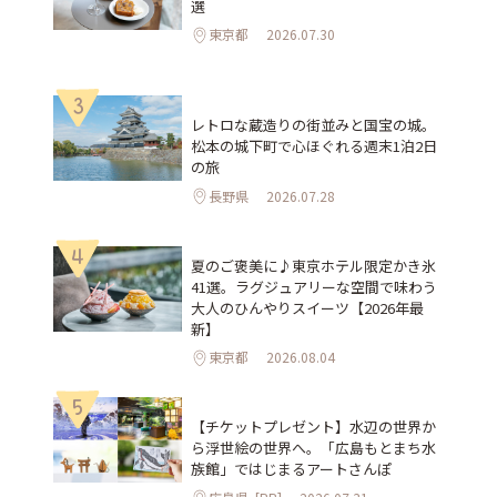
選
東京都
2026.07.30
3
レトロな蔵造りの街並みと国宝の城。
松本の城下町で心ほぐれる週末1泊2日
の旅
長野県
2026.07.28
4
夏のご褒美に♪東京ホテル限定かき氷
41選。ラグジュアリーな空間で味わう
大人のひんやりスイーツ【2026年最
新】
東京都
2026.08.04
5
【チケットプレゼント】水辺の世界か
ら浮世絵の世界へ。「広島もとまち水
族館」ではじまるアートさんぽ