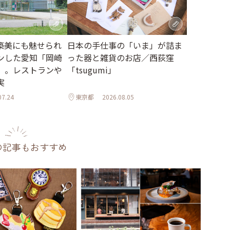
日本の手仕事の「いま」が詰ま
築美にも魅せられ
った器と雑貨のお店／西荻窪
ンした愛知「岡崎
「tsugumi」
」。レストランや
実
07.24
東京都
2026.08.05
の記事もおすすめ