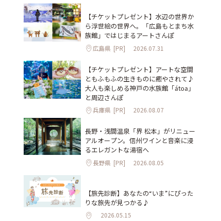
【チケットプレゼント】水辺の世界か
ら浮世絵の世界へ。「広島もとまち水
族館」ではじまるアートさんぽ
広島県
[PR]
2026.07.31
【チケットプレゼント】アートな空間
ともふもふの生きものに癒やされて♪
大人も楽しめる神戸の水族館「átoa」
と周辺さんぽ
兵庫県
[PR]
2026.08.07
長野・浅間温泉「界 松本」がリニュー
アルオープン。信州ワインと音楽に浸
るエレガントな湯宿へ
長野県
[PR]
2026.08.05
【旅先診断】あなたの“いま”にぴった
りな旅先が見つかる♪
2026.05.15