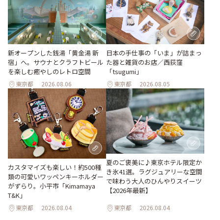
新オープンした銭湯「黄金湯 新
日本の手仕事の「いま」が詰まっ
宿」へ。サウナとクラフトビール
た器と雑貨のお店／西荻窪
を楽しむ癒やしのレトロ空間
「tsugumi」
東京都
2026.08.06
東京都
2026.08.05
夏のご褒美に♪東京ホテル限定か
カスタマイズも楽しい！約500種
き氷41選。ラグジュアリーな空間
類の可愛いワッペンキーホルダー
で味わう大人のひんやりスイーツ
がずらり。小平市「Kimamaya
【2026年最新】
T&K」
東京都
2026.08.04
東京都
2026.08.04