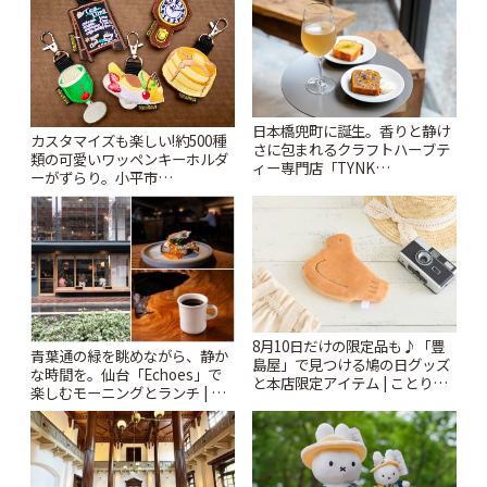
日本橋兜町に誕生。香りと静け
カスタマイズも楽しい!約500種
さに包まれるクラフトハーブテ
類の可愛いワッペンキーホルダ
ィー専門店「TYNK
ーがずらり。小平市
Kabutocho」 | ことりっぷ
「Kimamaya T&K」 | ことりっ
ぷ
8月10日だけの限定品も♪「豊
青葉通の緑を眺めながら、静か
島屋」で見つける鳩の日グッズ
な時間を。仙台「Echoes」で
と本店限定アイテム | ことりっ
楽しむモーニングとランチ | こ
ぷ
とりっぷ