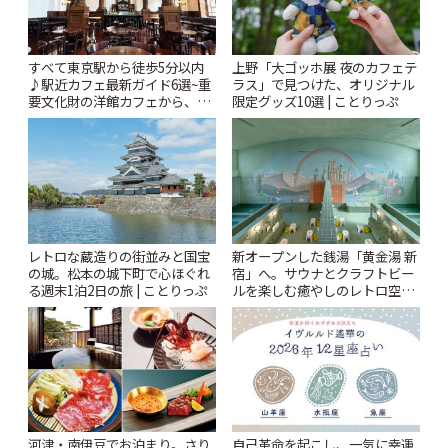
すべて東京駅から徒歩5分以内
上野「大ゴッホ展 夜のカフェテ
♪駅近カフェ最新ガイド6選~重
ラス」で見つけた、オリジナル
要文化財の洋館カフェから、改
限定グッズ10選 | ことりっぷ
札すぐのレトロ喫茶まで~ | こと
りっぷ
レトロな蔵造りの街並みと国宝
新オープンした銭湯「黄金湯 新
の城。松本の城下町で心ほぐれ
宿」へ。サウナとクラフトビー
る週末1泊2日の旅 | ことりっぷ
ルを楽しむ癒やしのレトロ空間
| ことりっぷ
河津・南伊豆でお泊まり。さり
自己革命を起こし、一気に幸運