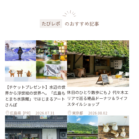
のおすすめ記事
たびレポ
【チケットプレゼント】水辺の世
休日のひとり散歩にも♪ 代々木エ
界から浮世絵の世界へ。「広島も
リアで巡る絶品ドーナツ＆ライフ
とまち水族館」ではじまるアート
スタイルショップ
さんぽ
広島県
[PR]
2026.07.31
東京都
2026.08.02