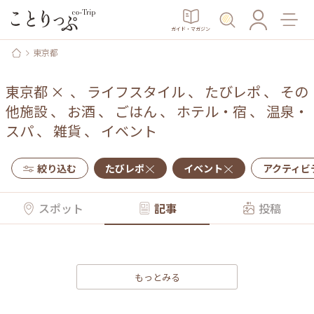
ガイド・マガジン
東京都
東京都
×
、
ライフスタイル
、
たびレポ
、
その
他施設
、
お酒
、
ごはん
、
ホテル・宿
、
温泉・
スパ
、
雑貨
、
イベント
絞り込む
たびレポ
イベント
アクティビ
スポット
記事
投稿
もっとみる