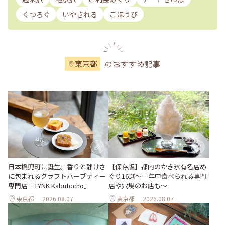
くつろぐ
いやされる
ごほうび
のおすすめ記事
東京都
日本橋兜町に誕生。香りと静けさ
【保存版】都内のかき氷有名店め
に包まれるクラフトハーブティー
ぐり16選～一年中食べられる専門
専門店「TYNK Kabutocho」
店や穴場のお店も～
東京都
2026.08.07
東京都
2026.08.07