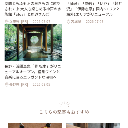
「仙台」「鎌倉」「伊豆」「軽井
空間ともふもふの生きものに癒や
沢」「伊勢志摩」国内6エリアと
されて♪ 大人も楽しめる神戸の水
海外1エリアがリニューアル
族館「átoa」と周辺さんぽ
兵庫県
[PR]
2026.08.07
宮城県
2026.07.09
長野・浅間温泉「界 松本」がリニ
ューアルオープン。信州ワインと
音楽に浸るエレガントな湯宿へ
長野県
[PR]
2026.08.05
こちらの記事もおすすめ