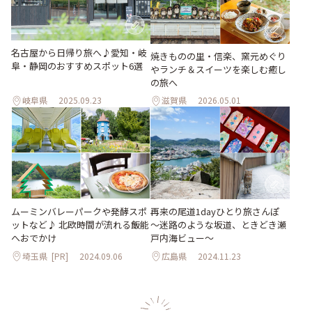
名古屋から日帰り旅へ♪愛知・岐
焼きものの里・信楽、窯元めぐり
阜・静岡のおすすめスポット6選
やランチ＆スイーツを楽しむ癒し
の旅へ
岐阜県
2025.09.23
滋賀県
2026.05.01
ムーミンバレーパークや発酵スポ
再来の尾道1dayひとり旅さんぽ
ットなど♪ 北欧時間が流れる飯能
～迷路のような坂道、ときどき瀬
へおでかけ
戸内海ビュー～
埼玉県
[PR]
2024.09.06
広島県
2024.11.23