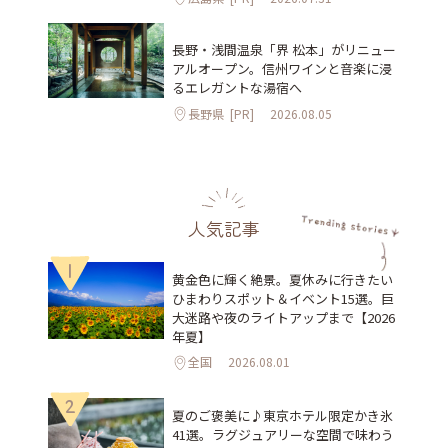
長野・浅間温泉「界 松本」がリニュー
アルオープン。信州ワインと音楽に浸
るエレガントな湯宿へ
長野県
[PR]
2026.08.05
人気記事
1
黄金色に輝く絶景。夏休みに行きたい
ひまわりスポット＆イベント15選。巨
大迷路や夜のライトアップまで【2026
年夏】
全国
2026.08.01
2
夏のご褒美に♪東京ホテル限定かき氷
41選。ラグジュアリーな空間で味わう