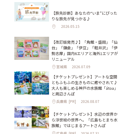
【旅先診断】あなたの“いま”にぴった
りな旅先が見つかる♪
2026.05.15
【改訂版発売♪】「角館・盛岡」「仙
台」「鎌倉」「伊豆」「軽井沢」「伊
勢志摩」国内6エリアと海外1エリアが
リニューアル
宮城県
2026.07.09
【チケットプレゼント】アートな空間
ともふもふの生きものに癒やされて♪
大人も楽しめる神戸の水族館「átoa」
と周辺さんぽ
兵庫県
[PR]
2026.08.07
【チケットプレゼント】水辺の世界か
ら浮世絵の世界へ。「広島もとまち水
族館」ではじまるアートさんぽ
広島県
[PR]
2026.07.31