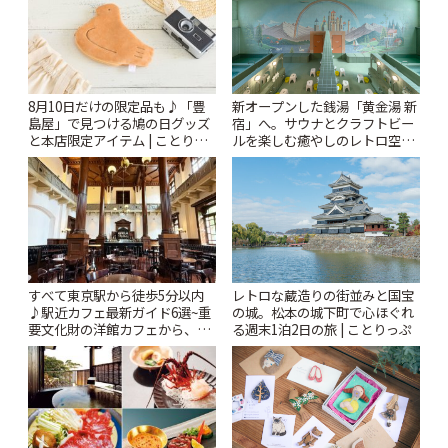
8月10日だけの限定品も♪「豊
新オープンした銭湯「黄金湯 新
島屋」で見つける鳩の日グッズ
宿」へ。サウナとクラフトビー
と本店限定アイテム | ことりっ
ルを楽しむ癒やしのレトロ空間
ぷ
| ことりっぷ
すべて東京駅から徒歩5分以内
レトロな蔵造りの街並みと国宝
♪駅近カフェ最新ガイド6選~重
の城。松本の城下町で心ほぐれ
要文化財の洋館カフェから、改
る週末1泊2日の旅 | ことりっぷ
札すぐのレトロ喫茶まで~ | こと
りっぷ