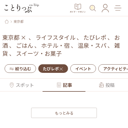
ガイド・マガジン
東京都
東京都
×
、
ライフスタイル
、
たびレポ
、
お
酒
、
ごはん
、
ホテル・宿
、
温泉・スパ
、
雑
貨
、
スイーツ・お菓子
絞り込む
たびレポ
イベント
アクティビテ
スポット
記事
投稿
もっとみる