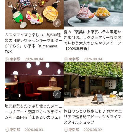
夏のご褒美に♪東京ホテル限定か
カスタマイズも楽しい！約500種
き氷41選。ラグジュアリーな空間
類の可愛いワッペンキーホルダー
で味わう大人のひんやりスイーツ
がずらり。小平市「Kimamaya
【2026年最新】
T&K」
東京都
2026.08.04
東京都
2026.08.04
地元野菜をたっぷり使ったメニュ
休日のひとり散歩にも♪ 代々木エ
ーも♪アート空間でくつろぎタイ
リアで巡る絶品ドーナツ＆ライフ
ムを／高円寺「まぁるいカフェ」
スタイルショップ
東京都
2026.08.03
東京都
2026.08.02