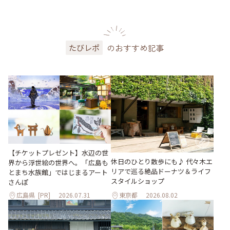
のおすすめ記事
たびレポ
【チケットプレゼント】水辺の世
休日のひとり散歩にも♪ 代々木エ
界から浮世絵の世界へ。「広島も
リアで巡る絶品ドーナツ＆ライフ
とまち水族館」ではじまるアート
スタイルショップ
さんぽ
広島県
[PR]
2026.07.31
東京都
2026.08.02