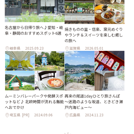
名古屋から日帰り旅へ♪愛知・岐
焼きものの里・信楽、窯元めぐり
阜・静岡のおすすめスポット6選
やランチ＆スイーツを楽しむ癒し
の旅へ
岐阜県
2025.09.23
滋賀県
2026.05.01
ムーミンバレーパークや発酵スポ
再来の尾道1dayひとり旅さんぽ
ットなど♪ 北欧時間が流れる飯能
～迷路のような坂道、ときどき瀬
へおでかけ
戸内海ビュー～
埼玉県
[PR]
2024.09.06
広島県
2024.11.23