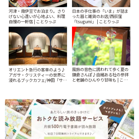
河津・南伊豆でお泊まり。さり
日本の手仕事の「いま」が詰ま
げない心遣いが心地よい、料理
った器と雑貨のお店/西荻窪
自慢の一軒宿 | ことりっぷ
「tsugumi」 | ことりっぷ
風鈴の音色に誘われて歩く夏の
オリエント急行の客車のよう♪
鎌倉さんぽ♪由緒ある社の参拝
アガサ・クリスティーの世界に
と老舗のひんやり甘味も | こと
浸れるブックカフェ/神田「サロ
りっぷ
ンクリスティ」 | ことりっぷ