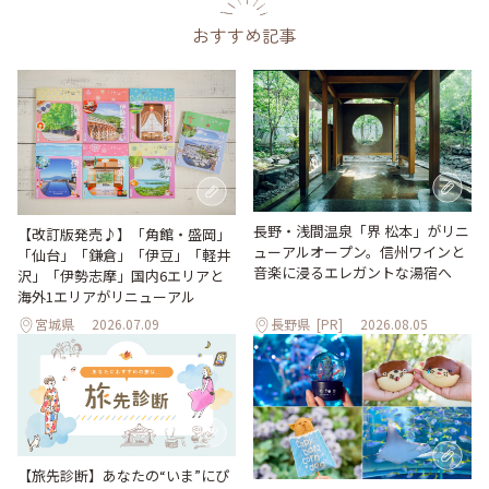
おすすめ記事
長野・浅間温泉「界 松本」がリニ
【改訂版発売♪】「角館・盛岡」
ューアルオープン。信州ワインと
「仙台」「鎌倉」「伊豆」「軽井
音楽に浸るエレガントな湯宿へ
沢」「伊勢志摩」国内6エリアと
海外1エリアがリニューアル
宮城県
2026.07.09
長野県
[PR]
2026.08.05
【旅先診断】あなたの“いま”にぴ