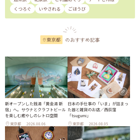
くつろぐ
いやされる
ごほうび
のおすすめ記事
東京都
新オープンした銭湯「黄金湯 新
日本の手仕事の「いま」が詰まっ
宿」へ。サウナとクラフトビール
た器と雑貨のお店／西荻窪
を楽しむ癒やしのレトロ空間
「tsugumi」
東京都
2026.08.06
東京都
2026.08.05