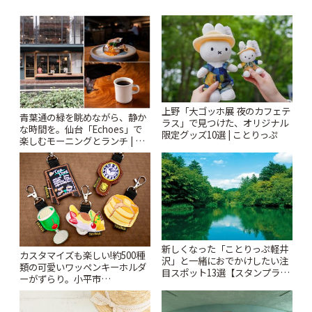
上野「大ゴッホ展 夜のカフェテ
青葉通の緑を眺めながら、静か
ラス」で見つけた、オリジナル
な時間を。仙台「Echoes」で
限定グッズ10選 | ことりっぷ
楽しむモーニングとランチ | こ
とりっぷ
新しくなった「ことりっぷ軽井
カスタマイズも楽しい!約500種
沢」と一緒におでかけしたい注
類の可愛いワッペンキーホルダ
目スポット13選【スタンプラリ
ーがずらり。小平市
ー開催中】 | ことりっぷ
「Kimamaya T&K」 | ことりっ
ぷ