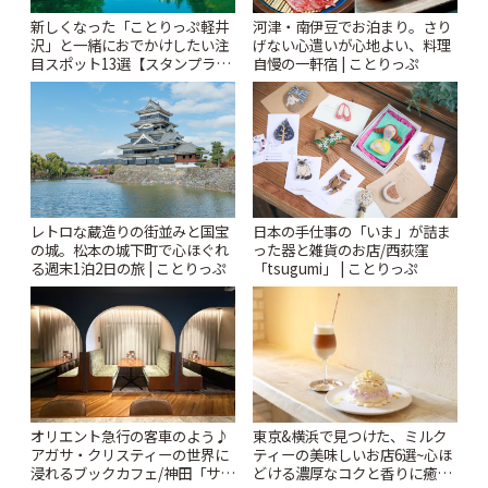
新しくなった「ことりっぷ軽井
河津・南伊豆でお泊まり。さり
沢」と一緒におでかけしたい注
げない心遣いが心地よい、料理
目スポット13選【スタンプラリ
自慢の一軒宿 | ことりっぷ
ー開催中】 | ことりっぷ
レトロな蔵造りの街並みと国宝
日本の手仕事の「いま」が詰ま
の城。松本の城下町で心ほぐれ
った器と雑貨のお店/西荻窪
る週末1泊2日の旅 | ことりっぷ
「tsugumi」 | ことりっぷ
オリエント急行の客車のよう♪
東京&横浜で見つけた、ミルク
アガサ・クリスティーの世界に
ティーの美味しいお店6選~心ほ
浸れるブックカフェ/神田「サロ
どける濃厚なコクと香りに癒や