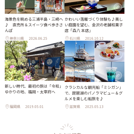
海景色を眺める三浦半島・三崎へ
かわいい落雁づくり体験も♪美し
♪ 直売所＆スイーツ食べ歩きさ
い庭園を望む、金沢の老舗和菓子
んぽ
店「森八 本店」
神奈川県
2026.06.25
石川県
2016.10.12
新しい時代、最初の旅は「令和」
クラシカルな観光船「ミシガン」
ゆかりの地、福岡・太宰府へ
で、琵琶湖のパノラマビュー＆グ
ルメを楽しむ船旅を♪
福岡県
2019.05.01
滋賀県
2025.05.13