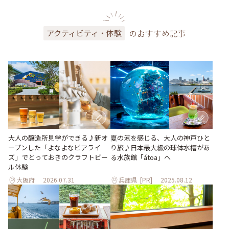
のおすすめ記事
アクティビティ・体験
大人の醸造所見学ができる♪新オ
夏の涼を感じる、大人の神戸ひと
ープンした「よなよなビアライ
り旅♪日本最大級の球体水槽があ
ズ」でとっておきのクラフトビー
る水族館「átoa」へ
ル体験
大阪府
2026.07.31
兵庫県
[PR]
2025.08.12