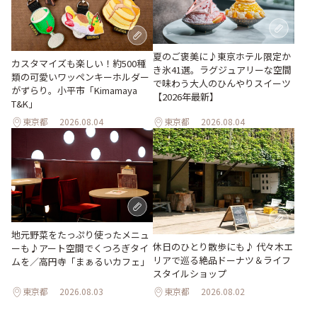
夏のご褒美に♪東京ホテル限定か
カスタマイズも楽しい！約500種
き氷41選。ラグジュアリーな空間
類の可愛いワッペンキーホルダー
で味わう大人のひんやりスイーツ
がずらり。小平市「Kimamaya
【2026年最新】
T&K」
東京都
2026.08.04
東京都
2026.08.04
地元野菜をたっぷり使ったメニュ
休日のひとり散歩にも♪ 代々木エ
ーも♪アート空間でくつろぎタイ
リアで巡る絶品ドーナツ＆ライフ
ムを／高円寺「まぁるいカフェ」
スタイルショップ
東京都
2026.08.03
東京都
2026.08.02