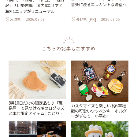
音楽に浸るエレガントな湯宿へ
沢」「伊勢志摩」国内6エリアと
海外1エリアがリニューアル
宮城県
2026.07.09
長野県
[PR]
2026.08.05
こちらの記事もおすすめ
8月10日だけの限定品も♪「豊
カスタマイズも楽しい!約500種
島屋」で見つける鳩の日グッズ
類の可愛いワッペンキーホルダ
と本店限定アイテム | ことりっ
ーがずらり。小平市
ぷ
「Kimamaya T&K」 | ことりっ
ぷ