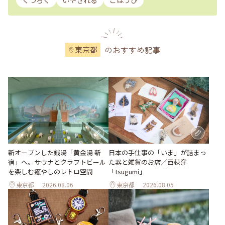
くつろぐ
いやされる
ごほうび
のおすすめ記事
東京都
新オープンした銭湯「黄金湯 新
日本の手仕事の「いま」が詰まっ
宿」へ。サウナとクラフトビール
た器と雑貨のお店／西荻窪
を楽しむ癒やしのレトロ空間
「tsugumi」
東京都
2026.08.06
東京都
2026.08.05