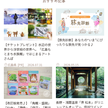
おすすめ記事
【旅先診断】あなたの“いま”にぴ
ったりな旅先が見つかる♪
【チケットプレゼント】水辺の世
界から浮世絵の世界へ。「広島も
とまち水族館」ではじまるアート
さんぽ
広島県
[PR]
2026.07.31
2026.05.15
長野・浅間温泉「界 松本」がリニ
【改訂版発売♪】「角館・盛岡」
ューアルオープン。信州ワインと
「仙台」「鎌倉」「伊豆」「軽井