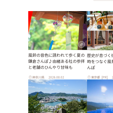
風鈴の音色に誘われて歩く夏の
歴史が息づく
鎌倉さんぽ♪由緒ある社の参拝
時をつなぐ風
と老舗のひんやり甘味も
んぽ
神奈川県
2026.08.02
東京都
[PR]