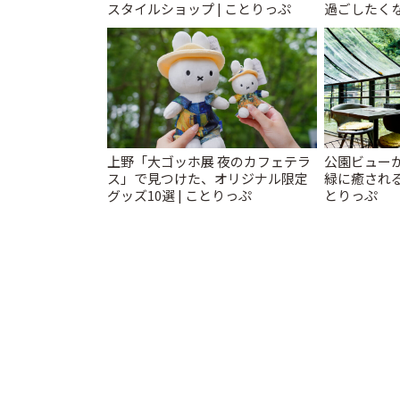
スタイルショップ | ことりっぷ
過ごしたく
「annorum
上野「大ゴッホ展 夜のカフェテラ
公園ビュー
ス」で見つけた、オリジナル限定
緑に癒される
グッズ10選 | ことりっぷ
とりっぷ