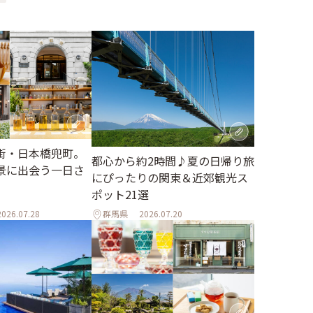
街・日本橋兜町。
都心から約2時間♪夏の日帰り旅
景に出会う一日さ
にぴったりの関東＆近郊観光ス
ポット21選
2026.07.28
群馬県
2026.07.20