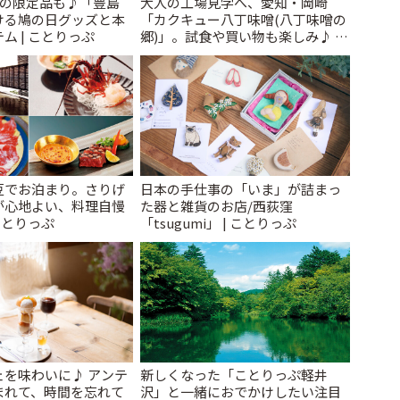
けの限定品も♪「豊島
大人の工場見学へ、愛知・岡崎
ける鳩の日グッズと本
「カクキュー八丁味噌(八丁味噌の
ム | ことりっぷ
郷)」。試食や買い物も楽しみ♪ |
ことりっぷ
豆でお泊まり。さりげ
日本の手仕事の「いま」が詰まっ
が心地よい、料理自慢
た器と雑貨のお店/西荻窪
ことりっぷ
「tsugumi」 | ことりっぷ
ェを味わいに♪ アンテ
新しくなった「ことりっぷ軽井
まれて、時間を忘れて
沢」と一緒におでかけしたい注目