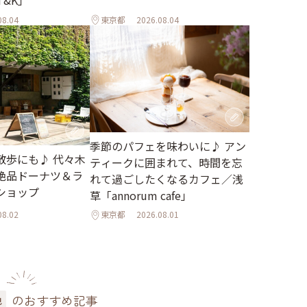
 T&K」
08.04
東京都
2026.08.04
季節のパフェを味わいに♪ アン
散歩にも♪ 代々木
ティークに囲まれて、時間を忘
絶品ドーナツ＆ラ
れて過ごしたくなるカフェ／浅
ショップ
草「annorum cafe」
08.02
東京都
2026.08.01
のおすすめ記事
色