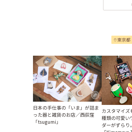
東京都
日本の手仕事の「いま」が詰ま
カスタマイズも
った器と雑貨のお店／西荻窪
種類の可愛い
「tsugumi」
ダーがずらり