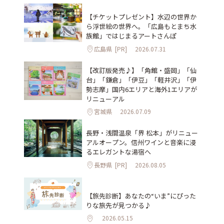
【チケットプレゼント】水辺の世界か
ら浮世絵の世界へ。「広島もとまち水
族館」ではじまるアートさんぽ
広島県
[PR]
2026.07.31
【改訂版発売♪】「角館・盛岡」「仙
台」「鎌倉」「伊豆」「軽井沢」「伊
勢志摩」国内6エリアと海外1エリアが
リニューアル
宮城県
2026.07.09
長野・浅間温泉「界 松本」がリニュー
アルオープン。信州ワインと音楽に浸
るエレガントな湯宿へ
長野県
[PR]
2026.08.05
【旅先診断】あなたの“いま”にぴった
りな旅先が見つかる♪
2026.05.15