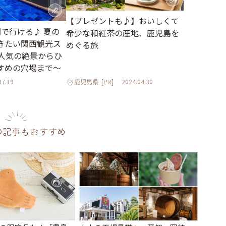
【プレゼントも♪】おいしくて
間で行ける♪ 夏の
希少な和紅茶の産地、鹿児島を
きたい関西観光ス
めぐる旅
～人気の絶景からひ
すめの穴場まで～
07.19
鹿児島県
[PR]
2024.04.30
の記事もおすすめ