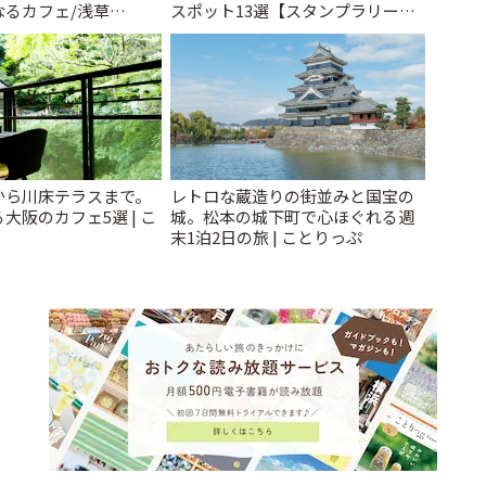
なるカフェ/浅草
スポット13選【スタンプラリー開
 cafe」 | ことりっぷ
催中】 | ことりっぷ
から川床テラスまで。
レトロな蔵造りの街並みと国宝の
大阪のカフェ5選 | こ
城。松本の城下町で心ほぐれる週
末1泊2日の旅 | ことりっぷ