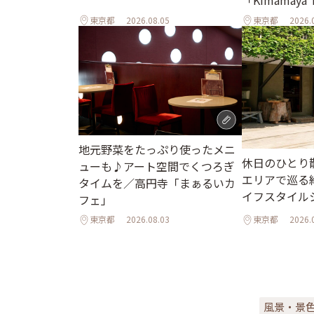
「Kimamaya
東京都
2026.08.05
東京都
2026.
地元野菜をたっぷり使ったメニ
休日のひとり
ューも♪アート空間でくつろぎ
エリアで巡る
タイムを／高円寺「まぁるいカ
イフスタイル
フェ」
東京都
2026.08.03
東京都
2026.
風景・景