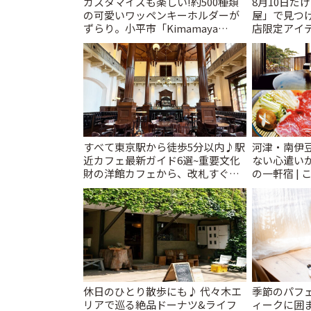
カスタマイズも楽しい!約500種類
8月10日だ
の可愛いワッペンキーホルダーが
屋」で見つ
ずらり。小平市「Kimamaya
店限定アイテ
T&K」 | ことりっぷ
すべて東京駅から徒歩5分以内♪駅
河津・南伊
近カフェ最新ガイド6選~重要文化
ない心遣い
財の洋館カフェから、改札すぐの
の一軒宿 | 
レトロ喫茶まで~ | ことりっぷ
休日のひとり散歩にも♪ 代々木エ
季節のパフ
リアで巡る絶品ドーナツ&ライフ
ィークに囲