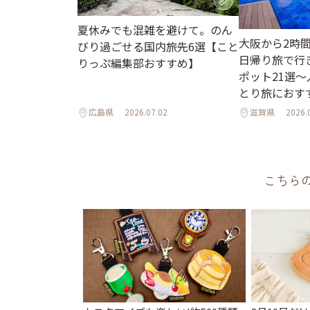
夏休みでも混雑を避けて。のん
大阪から2時
びり過ごせる国内旅先6選【こと
日帰り旅で行
りっぷ編集部おすすめ】
ポット21選
とり旅におす
広島県
2026.07.02
滋賀県
2026.
こちら