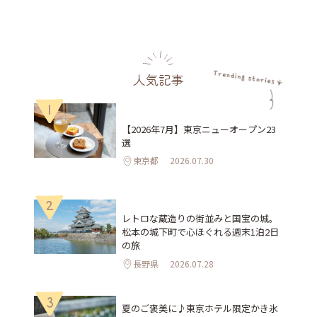
人気記事
1
【2026年7月】東京ニューオープン23
選
東京都
2026.07.30
2
レトロな蔵造りの街並みと国宝の城。
松本の城下町で心ほぐれる週末1泊2日
の旅
長野県
2026.07.28
3
夏のご褒美に♪東京ホテル限定かき氷