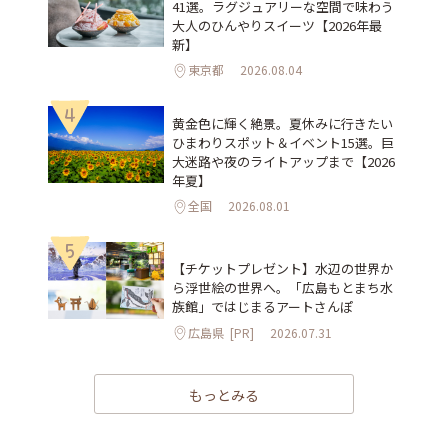
41選。ラグジュアリーな空間で味わう
大人のひんやりスイーツ【2026年最
新】
東京都
2026.08.04
4
黄金色に輝く絶景。夏休みに行きたい
ひまわりスポット＆イベント15選。巨
大迷路や夜のライトアップまで【2026
年夏】
全国
2026.08.01
5
【チケットプレゼント】水辺の世界か
ら浮世絵の世界へ。「広島もとまち水
族館」ではじまるアートさんぽ
広島県
[PR]
2026.07.31
もっとみる