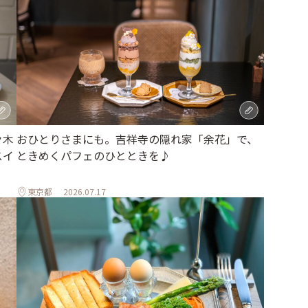
々木
おひとりさまにも。吉祥寺の隠れ家「余花」で、
スイ
ときめくパフェのひとときを♪
東京都
2026.07.17