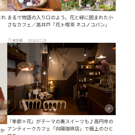
まれ
まるで物語の入り口のよう。花と緑に囲まれた小
さなカフェ／高井戸「花ト喫茶 ネコノコバン」
東京都
2026.07.29
「季節×花」がテーマの美スイーツも♪高円寺の
アンティークカフェ「向陽珈琲店」で極上のひと
か