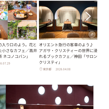
の入り口のよう。花と
オリエント急行の客車のよう♪
焼き
た小さなカフェ／高井
アガサ・クリスティーの世界に浸
み放
茶 ネコノコバン」
れるブックカフェ／神田「サロン
茶専
クリスティ」
TE
6.07.29
東京都
2026.04.08
東京