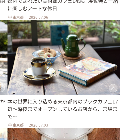
都内で訪れたい美術館カフェ14選。展覧会と一緒
期
に楽しむアートな休日
東京都
2026.07.06
か
本の世界に入り込める東京都内のブックカフェ17
選～深夜までオープンしているお店から、穴場ま
で～
東京都
2026.07.03