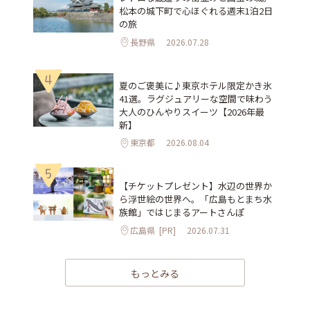
松本の城下町で心ほぐれる週末1泊2日
の旅
長野県
2026.07.28
4
夏のご褒美に♪東京ホテル限定かき氷
41選。ラグジュアリーな空間で味わう
大人のひんやりスイーツ【2026年最
新】
東京都
2026.08.04
5
【チケットプレゼント】水辺の世界か
ら浮世絵の世界へ。「広島もとまち水
族館」ではじまるアートさんぽ
広島県
[PR]
2026.07.31
もっとみる