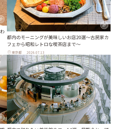
わ
都内のモーニングが美味しいお店20選～古民家カ
フェから昭和レトロな喫茶店まで～
東京都
2026.07.13