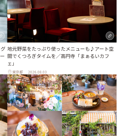
地元野菜をたっぷり使ったメニューも♪アート空
ラグ
間でくつろぎタイムを／高円寺「まぁるいカフ
ー
ェ」
東京都
2026.08.03