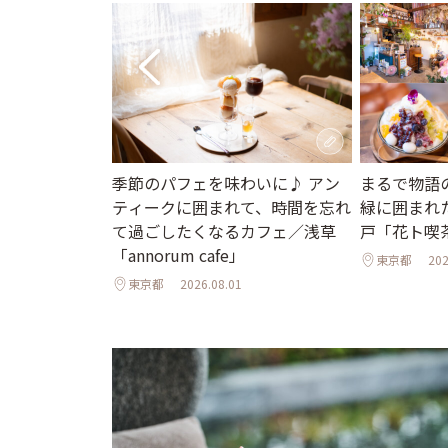
京ホテル限定か
季節のパフェを味わいに♪ アン
まるで物語
ュアリーな空
ティークに囲まれて、時間を忘れ
緑に囲まれ
ひんやりスイー
て過ごしたくなるカフェ／浅草
戸「花ト喫
「annorum cafe」
東京都
202
東京都
2026.08.01