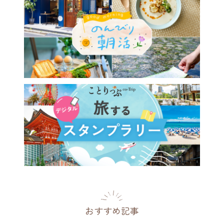
たてスコーン＆紅茶が食べ飲
題♪ 森の中にいるような紅
門店・自由が丘「YOTSUBA
A」でのんびり時間
都
2026.06.16
おすすめ記事