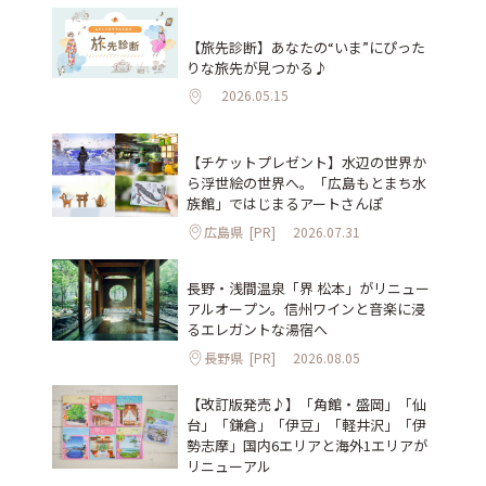
【旅先診断】あなたの“いま”にぴった
りな旅先が見つかる♪
2026.05.15
【チケットプレゼント】水辺の世界か
ら浮世絵の世界へ。「広島もとまち水
族館」ではじまるアートさんぽ
広島県
[PR]
2026.07.31
長野・浅間温泉「界 松本」がリニュー
アルオープン。信州ワインと音楽に浸
るエレガントな湯宿へ
長野県
[PR]
2026.08.05
【改訂版発売♪】「角館・盛岡」「仙
台」「鎌倉」「伊豆」「軽井沢」「伊
勢志摩」国内6エリアと海外1エリアが
リニューアル