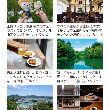
上野「大ゴッホ展 夜のカフェテ
すべて東京駅から徒歩5分以内
ラス」で見つけた、オリジナル
♪駅近カフェ最新ガイド6選~重
限定グッズ10選 | ことりっぷ
要文化財の洋館カフェから、改
札すぐのレトロ喫茶まで~ | こと
りっぷ
日本橋兜町に誕生。香りと静け
新しくなった「ことりっぷ軽井
さに包まれるクラフトハーブテ
沢」と一緒におでかけしたい注
ィー専門店「TYNK
目スポット13選【スタンプラリ
Kabutocho」 | ことりっぷ
ー開催中】 | ことりっぷ