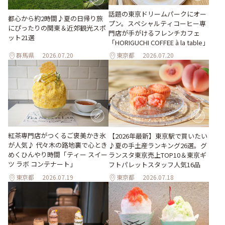
話題の東京ドリームパークにオー
都心から約2時間♪夏の日帰り旅
プン。スペシャルティコーヒー専
にぴったりの関東＆近郊観光スポ
門店が手がけるフレンチカフェ
ット21選
「HORIGUCHI COFFEE à la table」
群馬県
2026.07.20
東京都
2026.07.20
紅茶専門店がつくるご褒美かき氷
【2026年最新】東京駅で買いたい
が人気♪ 代々木の路地裏で心とき
♪夏の手土産ランキング26選。グ
めくひんやり時間「ティー スイー
ランスタ東京売上TOP10＆東京ギ
ツ ラボ コンテナート」
フトパレットスタッフ人気16品
東京都
2026.07.19
東京都
2026.07.18