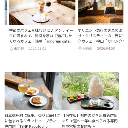
氷
季節のパフェを味わいに♪ アンティー
オリエント急行の客車のよう♪
わう
クに囲まれて、時間を忘れて過ごした
サ・クリスティーの世界に浸
最
くなるカフェ／浅草「annorum cafe」
クカフェ／神田「サロンクリ
東京都
2026.08.01
東京都
2026.04.08
日本橋兜町に誕生。香りと静けさ
【保存版】都内のかき氷有名店め
に包まれるクラフトハーブティー
ぐり16選～一年中食べられる専門
専門店「TYNK Kabutocho」
店や穴場のお店も～