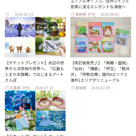
ューアルオープン。信州ワインと
音楽に浸るエレガントな湯宿へ
2026.05.15
長野県
[PR]
2026.08.05
【改訂版発売♪】「角館・盛岡」
【チケットプレゼント】水辺の世
「仙台」「鎌倉」「伊豆」「軽井
界から浮世絵の世界へ。「広島も
沢」「伊勢志摩」国内6エリアと
とまち水族館」ではじまるアート
海外1エリアがリニューアル
さんぽ
広島県
[PR]
2026.07.31
宮城県
2026.07.09