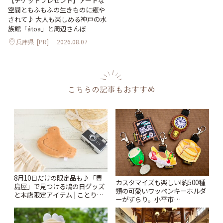
【チケットプレゼント】アートな
空間ともふもふの生きものに癒や
されて♪ 大人も楽しめる神戸の水
族館「átoa」と周辺さんぽ
兵庫県
[PR]
2026.08.07
こちらの記事もおすすめ
8月10日だけの限定品も♪「豊
カスタマイズも楽しい!約500種
島屋」で見つける鳩の日グッズ
類の可愛いワッペンキーホルダ
と本店限定アイテム | ことりっ
ーがずらり。小平市
ぷ
「Kimamaya T&K」 | ことりっ
ぷ