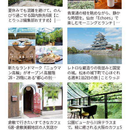
夏休みでも混雑を避けて。のん
青葉通の緑を眺めながら、静か
びり過ごせる国内旅先6選【こ
な時間を。仙台「Echoes」で
とりっぷ編集部おすすめ】 | こ
楽しむモーニングとランチ | こ
とりっぷ
とりっぷ
新たなランドマーク「ニュウマ
レトロな蔵造りの街並みと国宝
ン高輪」がオープン! 高層階
の城。松本の城下町で心ほぐれ
28・29階にある“都心の別
る週末1泊2日の旅 | ことりっぷ
荘”「ルフトバウム」とは? | こ
とりっぷ
倉敷で行きたいすてきなカフェ
公園ビューから川床テラスま
6選~倉敷美観地区の人気店か
で。緑に癒される大阪のカフェ5