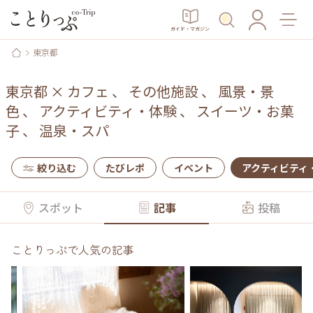
ガイド・マガジン
東京都
東京都
×
カフェ
、
その他施設
、
風景・景
色
、
アクティビティ・体験
、
スイーツ・お菓
子
、
温泉・スパ
絞り込む
たびレポ
イベント
アクティビティ
スポット
記事
投稿
ことりっぷで人気の記事