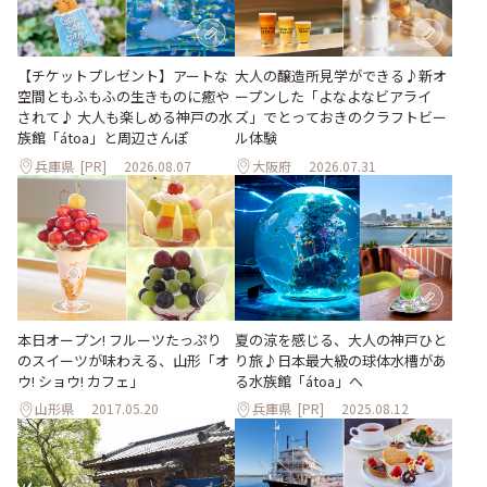
大人の醸造所見学ができる♪新オ
【チケットプレゼント】アートな
ープンした「よなよなビアライ
空間ともふもふの生きものに癒や
ズ」でとっておきのクラフトビー
されて♪ 大人も楽しめる神戸の水
ル体験
族館「átoa」と周辺さんぽ
兵庫県
[PR]
2026.08.07
大阪府
2026.07.31
本日オープン! フルーツたっぷり
夏の涼を感じる、大人の神戸ひと
のスイーツが味わえる、山形「オ
り旅♪日本最大級の球体水槽があ
ウ! ショウ! カフェ」
る水族館「átoa」へ
山形県
2017.05.20
兵庫県
[PR]
2025.08.12