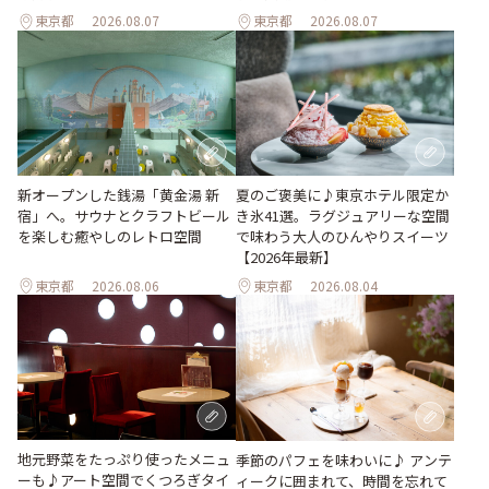
東京都
2026.08.07
東京都
2026.08.07
新オープンした銭湯「黄金湯 新
夏のご褒美に♪東京ホテル限定か
宿」へ。サウナとクラフトビール
き氷41選。ラグジュアリーな空間
を楽しむ癒やしのレトロ空間
で味わう大人のひんやりスイーツ
【2026年最新】
東京都
2026.08.06
東京都
2026.08.04
地元野菜をたっぷり使ったメニュ
季節のパフェを味わいに♪ アンテ
ーも♪アート空間でくつろぎタイ
ィークに囲まれて、時間を忘れて