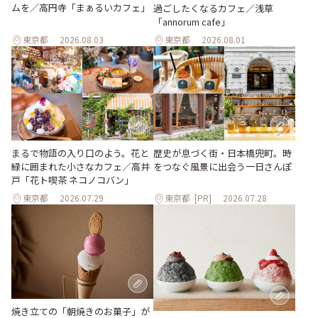
ムを／高円寺「まぁるいカフェ」
過ごしたくなるカフェ／浅草
「annorum cafe」
東京都
2026.08.03
東京都
2026.08.01
まるで物語の入り口のよう。花と
歴史が息づく街・日本橋兜町。時
緑に囲まれた小さなカフェ／高井
をつなぐ風景に出会う一日さんぽ
戸「花ト喫茶 ネコノコバン」
東京都
2026.07.29
東京都
[PR]
2026.07.28
焼き立ての「朝焼きのお菓子」が