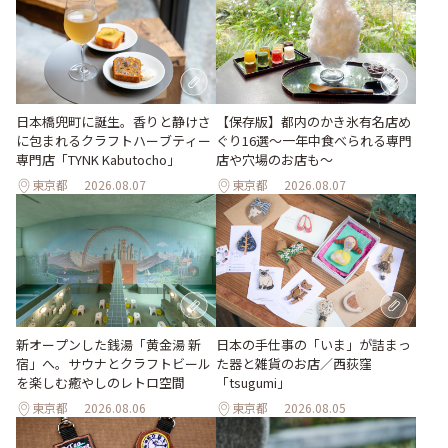
日本橋兜町に誕生。香りと静けさ
【保存版】都内のかき氷有名店め
に包まれるクラフトハーブティー
ぐり16選～一年中食べられる専門
専門店「TYNK Kabutocho」
店や穴場のお店も～
東京都
2026.08.07
東京都
2026.08.07
新オープンした銭湯「黄金湯 新
日本の手仕事の「いま」が詰まっ
宿」へ。サウナとクラフトビール
た器と雑貨のお店／西荻窪
を楽しむ癒やしのレトロ空間
「tsugumi」
東京都
2026.08.06
東京都
2026.08.05