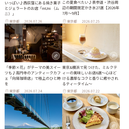
この夏食べたい♪表参道・渋谷周
いっぱい♪西荻窪にある焼き菓子
辺の期間限定かき氷27選【2026年
とジェラートのお店「mUni （ム
7月～9月】
ニ）」
東京都
2026.07.26
東京都
2026.07.25
「季節×花」がテーマの美スイー
東京&横浜で見つけた、ミルクテ
ツも♪高円寺のアンティークカフ
ィーの美味しいお店6選～心ほど
ェ「向陽珈琲店」で極上のひと時
ける濃厚なコクと香りに癒やされ
を
るティータイム～
東京都
2026.07.24
東京都
2026.07.22