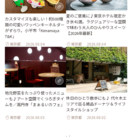
夏のご褒美に♪東京ホテル限定か
カスタマイズも楽しい！約500種
き氷41選。ラグジュアリーな空間
類の可愛いワッペンキーホルダー
で味わう大人のひんやりスイーツ
がずらり。小平市「Kimamaya
【2026年最新】
T&K」
東京都
2026.08.04
東京都
2026.08.04
地元野菜をたっぷり使ったメニュ
休日のひとり散歩にも♪ 代々木エ
ーも♪アート空間でくつろぎタイ
リアで巡る絶品ドーナツ＆ライフ
ムを／高円寺「まぁるいカフェ」
スタイルショップ
東京都
2026.08.03
東京都
2026.08.02