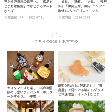
「仙台」「鎌倉」「伊豆」「軽井
界から浮世絵の世界へ。「広島も
沢」「伊勢志摩」国内6エリアと
とまち水族館」ではじまるアート
海外1エリアがリニューアル
さんぽ
広島県
[PR]
2026.07.31
宮城県
2026.07.09
こちらの記事もおすすめ
8月10日だけの限定品も♪「豊
カスタマイズも楽しい!約500種
島屋」で見つける鳩の日グッズ
類の可愛いワッペンキーホルダ
と本店限定アイテム | ことりっ
ーがずらり。小平市
ぷ
「Kimamaya T&K」 | ことりっ
ぷ