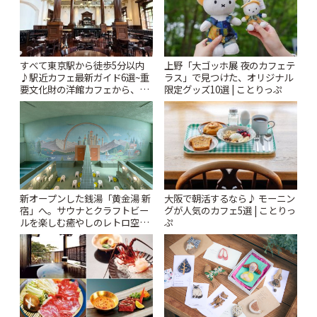
すべて東京駅から徒歩5分以内
上野「大ゴッホ展 夜のカフェテ
♪駅近カフェ最新ガイド6選~重
ラス」で見つけた、オリジナル
要文化財の洋館カフェから、改
限定グッズ10選 | ことりっぷ
札すぐのレトロ喫茶まで~ | こと
りっぷ
新オープンした銭湯「黄金湯 新
大阪で朝活するなら♪ モーニン
宿」へ。サウナとクラフトビー
グが人気のカフェ5選 | ことりっ
ルを楽しむ癒やしのレトロ空間
ぷ
| ことりっぷ