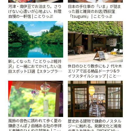
河津・南伊豆でお泊まり。さり
日本の手仕事の「いま」が詰ま
げない心遣いが心地よい、料理
った器と雑貨のお店/西荻窪
自慢の一軒宿 | ことりっぷ
「tsugumi」 | ことりっぷ
新しくなった「ことりっぷ軽井
休日のひとり散歩にも♪ 代々木
沢」と一緒におでかけしたい注
エリアで巡る絶品ドーナツ&ラ
目スポット13選【スタンプラリ
イフスタイルショップ | ことり
ー開催中】 | ことりっぷ
っぷ
風鈴の音色に誘われて歩く夏の
歴史ある建物で鎌倉のノスタル
鎌倉さんぽ♪由緒ある社の参拝
ジーに触れる。発酵文化と湘南
と老舗のひんやり甘味も | こと
の恵みを味わう「MOKICHI