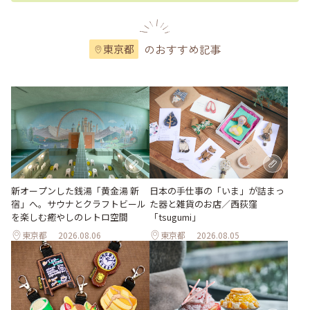
のおすすめ記事
東京都
新オープンした銭湯「黄金湯 新
日本の手仕事の「いま」が詰まっ
宿」へ。サウナとクラフトビール
た器と雑貨のお店／西荻窪
を楽しむ癒やしのレトロ空間
「tsugumi」
東京都
2026.08.06
東京都
2026.08.05