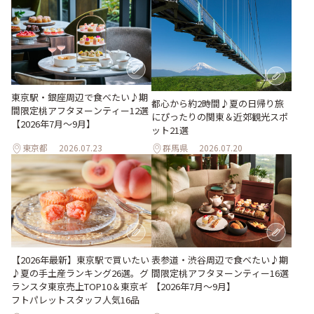
東京駅・銀座周辺で食べたい♪期
都心から約2時間♪夏の日帰り旅
間限定桃アフタヌーンティー12選
にぴったりの関東＆近郊観光スポ
【2026年7月～9月】
ット21選
東京都
2026.07.23
群馬県
2026.07.20
表参道・渋谷周辺で食べたい♪期
【2026年最新】東京駅で買いたい
間限定桃アフタヌーンティー16選
♪夏の手土産ランキング26選。グ
【2026年7月～9月】
ランスタ東京売上TOP10＆東京ギ
フトパレットスタッフ人気16品