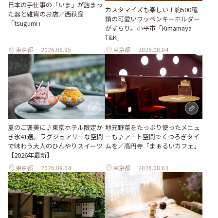
日本の手仕事の「いま」が詰まっ
カスタマイズも楽しい！約500種
た器と雑貨のお店／西荻窪
類の可愛いワッペンキーホルダー
「tsugumi」
がずらり。小平市「Kimamaya
T&K」
東京都
2026.08.05
東京都
2026.08.04
地元野菜をたっぷり使ったメニュ
夏のご褒美に♪東京ホテル限定か
ーも♪アート空間でくつろぎタイ
き氷41選。ラグジュアリーな空間
ムを／高円寺「まぁるいカフェ」
で味わう大人のひんやりスイーツ
【2026年最新】
東京都
2026.08.04
東京都
2026.08.03