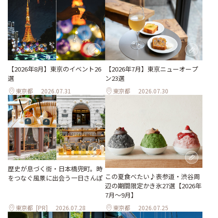
【2026年8月】東京のイベント26
【2026年7月】東京ニューオープ
選
ン23選
東京都
2026.07.31
東京都
2026.07.30
歴史が息づく街・日本橋兜町。時
この夏食べたい♪表参道・渋谷周
をつなぐ風景に出会う一日さんぽ
辺の期間限定かき氷27選【2026年
7月～9月】
東京都
[PR]
2026.07.28
東京都
2026.07.25