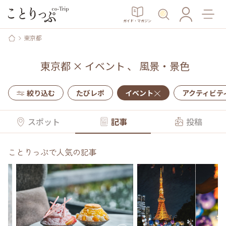
ガイド・マガジン
東京都
東京都
×
イベント
、
風景・景色
絞り込む
たびレポ
イベント
アクティビテ
スポット
記事
投稿
ことりっぷで人気の記事