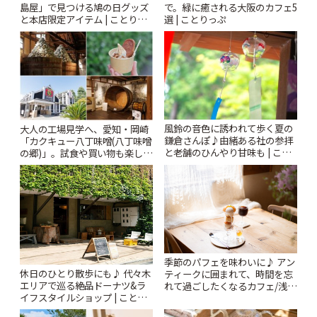
島屋」で見つける鳩の日グッズ
で。緑に癒される大阪のカフェ5
と本店限定アイテム | ことりっ
選 | ことりっぷ
ぷ
風鈴の音色に誘われて歩く夏の
大人の工場見学へ、愛知・岡崎
鎌倉さんぽ♪由緒ある社の参拝
「カクキュー八丁味噌(八丁味噌
と老舗のひんやり甘味も | こと
の郷)」。試食や買い物も楽しみ
りっぷ
♪ | ことりっぷ
季節のパフェを味わいに♪ アン
休日のひとり散歩にも♪ 代々木
ティークに囲まれて、時間を忘
エリアで巡る絶品ドーナツ&ラ
れて過ごしたくなるカフェ/浅草
イフスタイルショップ | ことり
「annorum cafe」 | ことりっぷ
っぷ