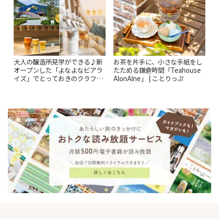
大人の醸造所見学ができる♪新
お茶を片手に、小さな手紙をし
オープンした「よなよなビアラ
たためる鎌倉時間「Teahouse
イズ」でとっておきのクラフト
AlonAlne」 | ことりっぷ
ビール体験 | ことりっぷ