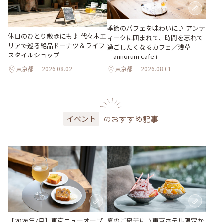
季節のパフェを味わいに♪ アンテ
休日のひとり散歩にも♪ 代々木エ
ィークに囲まれて、時間を忘れて
リアで巡る絶品ドーナツ＆ライフ
過ごしたくなるカフェ／浅草
スタイルショップ
「annorum cafe」
東京都
2026.08.02
東京都
2026.08.01
のおすすめ記事
イベント
【2026年7月】東京ニューオープ
夏のご褒美に♪東京ホテル限定か