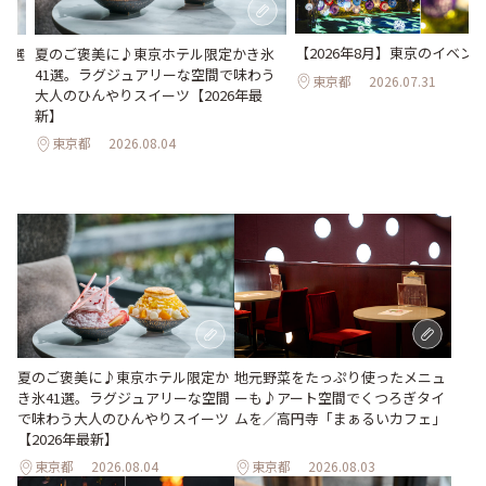
【2026年8月】東京のイベント
23選
夏のご褒美に♪東京ホテル限定かき氷
41選。ラグジュアリーな空間で味わう
東京都
2026.07.31
大人のひんやりスイーツ【2026年最
新】
東京都
2026.08.04
地元野菜をたっぷり使ったメニュ
夏のご褒美に♪東京ホテル限定か
ーも♪アート空間でくつろぎタイ
き氷41選。ラグジュアリーな空間
ムを／高円寺「まぁるいカフェ」
で味わう大人のひんやりスイーツ
【2026年最新】
東京都
2026.08.04
東京都
2026.08.03