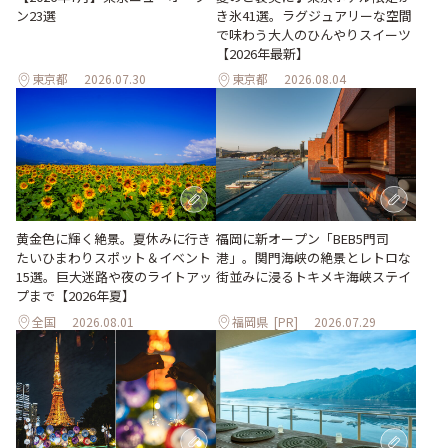
ン23選
き氷41選。ラグジュアリーな空間
で味わう大人のひんやりスイーツ
【2026年最新】
東京都
2026.07.30
東京都
2026.08.04
黄金色に輝く絶景。夏休みに行き
福岡に新オープン「BEB5門司
たいひまわりスポット＆イベント
港」。関門海峡の絶景とレトロな
15選。巨大迷路や夜のライトアッ
街並みに浸るトキメキ海峡ステイ
プまで【2026年夏】
全国
2026.08.01
福岡県
[PR]
2026.07.29