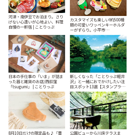
河津・南伊豆でお泊まり。さり
カスタマイズも楽しい!約500種
げない心遣いが心地よい、料理
類の可愛いワッペンキーホルダ
自慢の一軒宿 | ことりっぷ
ーがずらり。小平市
「Kimamaya T&K」 | ことりっ
ぷ
日本の手仕事の「いま」が詰ま
新しくなった「ことりっぷ軽井
った器と雑貨のお店/西荻窪
沢」と一緒におでかけしたい注
「tsugumi」 | ことりっぷ
目スポット13選【スタンプラリ
ー開催中】 | ことりっぷ
8月10日だけの限定品も♪「豊
公園ビューから川床テラスま