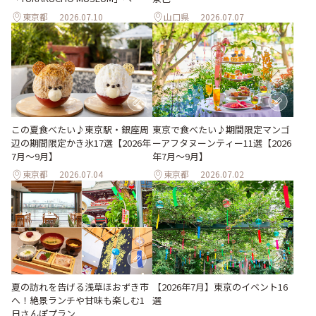
東京都
2026.07.10
山口県
2026.07.07
この夏食べたい♪東京駅・銀座周
東京で食べたい♪期間限定マンゴ
辺の期間限定かき氷17選【2026年
ーアフタヌーンティー11選【2026
7月～9月】
年7月～9月】
東京都
2026.07.04
東京都
2026.07.02
夏の訪れを告げる浅草ほおずき市
【2026年7月】東京のイベント16
へ！絶景ランチや甘味も楽しむ1
選
日さんぽプラン