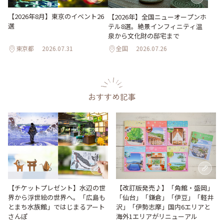
【2026年8月】東京のイベント26
【2026年】全国ニューオープンホ
選
テル8選。絶景インフィニティ温
泉から文化財の邸宅まで
東京都
2026.07.31
全国
2026.07.26
おすすめ記事
【改訂版発売♪】「角館・盛岡」
【チケットプレゼント】水辺の世
「仙台」「鎌倉」「伊豆」「軽井
界から浮世絵の世界へ。「広島も
沢」「伊勢志摩」国内6エリアと
とまち水族館」ではじまるアート
海外1エリアがリニューアル
さんぽ