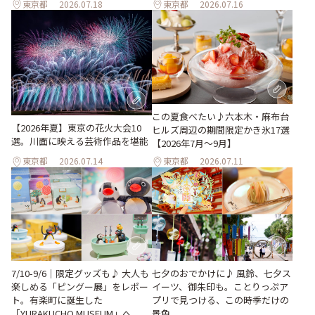
東京都
2026.07.18
東京都
2026.07.16
この夏食べたい♪六本木・麻布台
【2026年夏】東京の花火大会10
ヒルズ周辺の期間限定かき氷17選
選。川面に映える芸術作品を堪能
【2026年7月～9月】
東京都
2026.07.14
東京都
2026.07.11
7/10-9/6｜限定グッズも♪ 大人も
七夕のおでかけに♪ 風鈴、七夕ス
楽しめる「ピングー展」をレポー
イーツ、御朱印も。ことりっぷア
ト。有楽町に誕生した
プリで見つける、この時季だけの
「YURAKUCHO MUSEUM」へ
景色