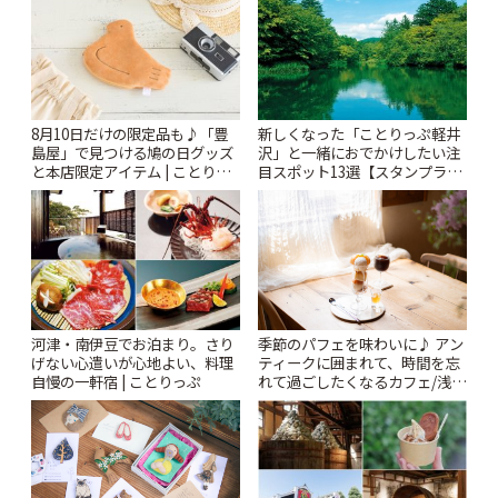
ぷ
8月10日だけの限定品も♪「豊
新しくなった「ことりっぷ軽井
島屋」で見つける鳩の日グッズ
沢」と一緒におでかけしたい注
と本店限定アイテム | ことりっ
目スポット13選【スタンプラリ
ぷ
ー開催中】 | ことりっぷ
河津・南伊豆でお泊まり。さり
季節のパフェを味わいに♪ アン
げない心遣いが心地よい、料理
ティークに囲まれて、時間を忘
自慢の一軒宿 | ことりっぷ
れて過ごしたくなるカフェ/浅草
「annorum cafe」 | ことりっぷ