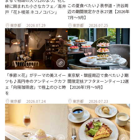
まるで物語の入り口のよう。花と
この夏食べたい♪表参道・渋谷周
緑に囲まれた小さなカフェ／高井
辺の期間限定かき氷27選【2026年
戸「花ト喫茶 ネコノコバン」
7月～9月】
東京都
2026.07.29
東京都
2026.07.25
「季節×花」がテーマの美スイー
東京駅・銀座周辺で食べたい♪期
ツも♪高円寺のアンティークカフ
間限定桃アフタヌーンティー12選
ェ「向陽珈琲店」で極上のひと時
【2026年7月～9月】
を
東京都
2026.07.24
東京都
2026.07.23