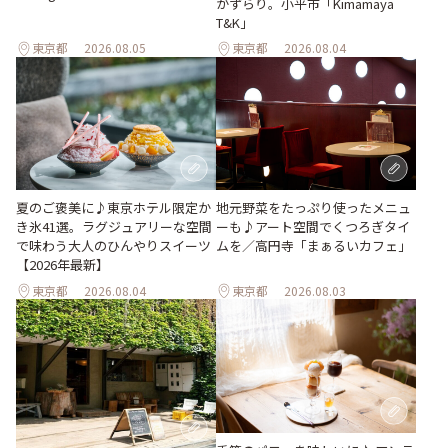
がずらり。小平市「Kimamaya
T&K」
東京都
2026.08.05
東京都
2026.08.04
地元野菜をたっぷり使ったメニュ
夏のご褒美に♪東京ホテル限定か
ーも♪アート空間でくつろぎタイ
き氷41選。ラグジュアリーな空間
ムを／高円寺「まぁるいカフェ」
で味わう大人のひんやりスイーツ
【2026年最新】
東京都
2026.08.04
東京都
2026.08.03