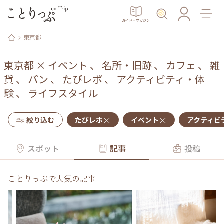
ガイド・マガジン
東京都
東京都
×
イベント
、
名所・旧跡
、
カフェ
、
雑
貨
、
パン
、
たびレポ
、
アクティビティ・体
験
、
ライフスタイル
絞り込む
たびレポ
イベント
アクティビ
スポット
記事
投稿
ことりっぷで人気の記事