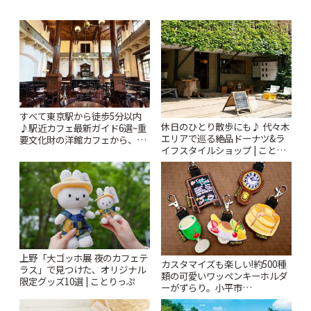
すべて東京駅から徒歩5分以内
休日のひとり散歩にも♪ 代々木
♪駅近カフェ最新ガイド6選~重
エリアで巡る絶品ドーナツ&ラ
要文化財の洋館カフェから、改
イフスタイルショップ | ことり
札すぐのレトロ喫茶まで~ | こと
っぷ
りっぷ
上野「大ゴッホ展 夜のカフェテ
カスタマイズも楽しい!約500種
ラス」で見つけた、オリジナル
類の可愛いワッペンキーホルダ
限定グッズ10選 | ことりっぷ
ーがずらり。小平市
「Kimamaya T&K」 | ことりっ