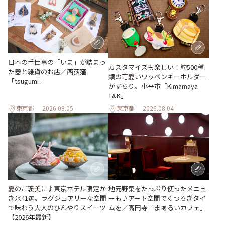
日本の手仕事の「いま」が詰まっ
カスタマイズも楽しい！約500種
た器と雑貨のお店／西荻窪
類の可愛いワッペンキーホルダー
「tsugumi」
がずらり。小平市「Kimamaya
T&K」
東京都
2026.08.05
東京都
2026.08.04
地元野菜をたっぷり使ったメニュ
夏のご褒美に♪東京ホテル限定か
ーも♪アート空間でくつろぎタイ
き氷41選。ラグジュアリーな空間
ムを／高円寺「まぁるいカフェ」
で味わう大人のひんやりスイーツ
【2026年最新】