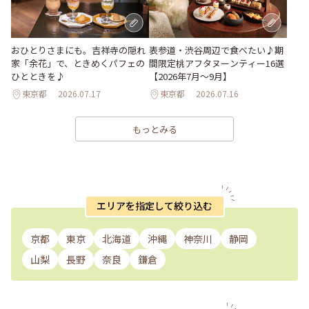
おひとりさまにも。吉祥寺の隠れ
表参道・渋谷周辺で食べたい♪期
家「余花」で、ときめくパフェの
間限定桃アフタヌーンティー16選
ひとときを♪
【2026年7月～9月】
東京都
2026.07.17
東京都
2026.07.16
もっとみる
エリアを指定して絞り込む
京都
東京
北海道
沖縄
神奈川
静岡
山梨
長野
奈良
鎌倉