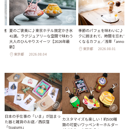
23選
夏のご褒美に♪東京ホテル限定かき氷
季節のパフェを味わいに♪ ア
41選。ラグジュアリーな空間で味わう
クに囲まれて、時間を忘れて
大人のひんやりスイーツ【2026年最
くなるカフェ／浅草「annorum
新】
東京都
2026.08.01
東京都
2026.08.04
日本の手仕事の「いま」が詰まっ
カスタマイズも楽しい！約500種
た器と雑貨のお店／西荻窪
類の可愛いワッペンキーホルダー
「tsugumi」