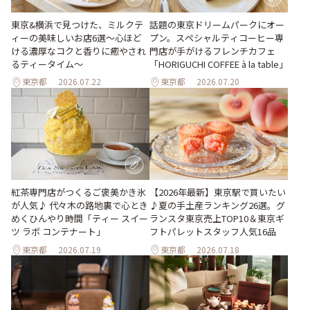
東京&横浜で見つけた、ミルクテ
話題の東京ドリームパークにオー
ィーの美味しいお店6選～心ほど
プン。スペシャルティコーヒー専
ける濃厚なコクと香りに癒やされ
門店が手がけるフレンチカフェ
るティータイム～
「HORIGUCHI COFFEE à la table」
東京都
2026.07.22
東京都
2026.07.20
紅茶専門店がつくるご褒美かき氷
【2026年最新】東京駅で買いたい
が人気♪ 代々木の路地裏で心とき
♪夏の手土産ランキング26選。グ
めくひんやり時間「ティー スイー
ランスタ東京売上TOP10＆東京ギ
ツ ラボ コンテナート」
フトパレットスタッフ人気16品
東京都
2026.07.19
東京都
2026.07.18