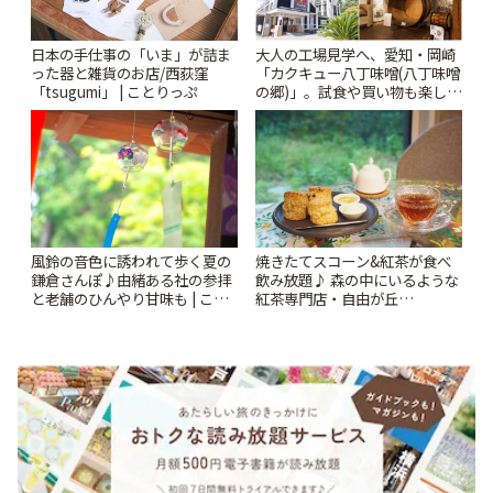
日本の手仕事の「いま」が詰ま
大人の工場見学へ、愛知・岡崎
った器と雑貨のお店/西荻窪
「カクキュー八丁味噌(八丁味噌
「tsugumi」 | ことりっぷ
の郷)」。試食や買い物も楽しみ
♪ | ことりっぷ
風鈴の音色に誘われて歩く夏の
焼きたてスコーン&紅茶が食べ
鎌倉さんぽ♪由緒ある社の参拝
飲み放題♪ 森の中にいるような
と老舗のひんやり甘味も | こと
紅茶専門店・自由が丘
りっぷ
「YOTSUBA TEA」でのんびり
時間 | ことりっぷ