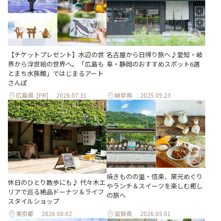
【チケットプレゼント】水辺の世
名古屋から日帰り旅へ♪愛知・岐
界から浮世絵の世界へ。「広島も
阜・静岡のおすすめスポット6選
とまち水族館」ではじまるアート
さんぽ
広島県
[PR]
2026.07.31
岐阜県
2025.09.23
焼きものの里・信楽、窯元めぐり
休日のひとり散歩にも♪ 代々木エ
やランチ＆スイーツを楽しむ癒し
リアで巡る絶品ドーナツ＆ライフ
の旅へ
スタイルショップ
東京都
2026.08.02
滋賀県
2026.05.01