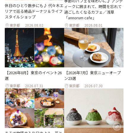
季節のパフェを味わいに♪ アンテ
休日のひとり散歩にも♪ 代々木エ
ィークに囲まれて、時間を忘れて
リアで巡る絶品ドーナツ＆ライフ
過ごしたくなるカフェ／浅草
スタイルショップ
「annorum cafe」
東京都
2026.08.02
東京都
2026.08.01
【2026年8月】東京のイベント26
【2026年7月】東京ニューオープ
選
ン23選
東京都
2026.07.31
東京都
2026.07.30