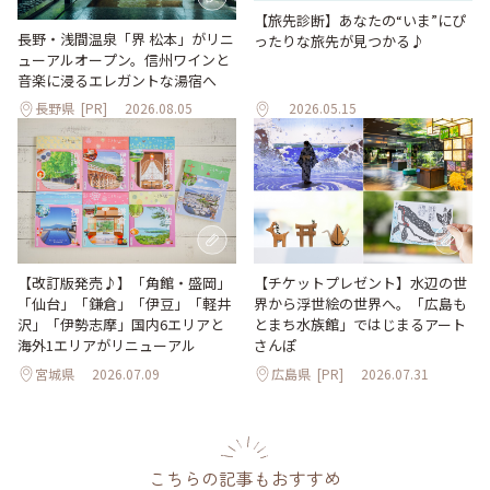
【旅先診断】あなたの“いま”にぴ
長野・浅間温泉「界 松本」がリニ
ったりな旅先が見つかる♪
ューアルオープン。信州ワインと
音楽に浸るエレガントな湯宿へ
長野県
[PR]
2026.08.05
2026.05.15
【改訂版発売♪】「角館・盛岡」
【チケットプレゼント】水辺の世
「仙台」「鎌倉」「伊豆」「軽井
界から浮世絵の世界へ。「広島も
沢」「伊勢志摩」国内6エリアと
とまち水族館」ではじまるアート
海外1エリアがリニューアル
さんぽ
宮城県
2026.07.09
広島県
[PR]
2026.07.31
こちらの記事もおすすめ