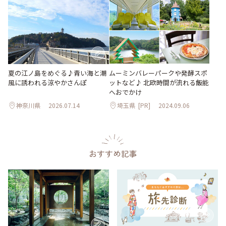
夏の江ノ島をめぐる♪青い海と潮
ムーミンバレーパークや発酵スポ
風に誘われる涼やかさんぽ
ットなど♪ 北欧時間が流れる飯能
へおでかけ
神奈川県
2026.07.14
埼玉県
[PR]
2024.09.06
おすすめ記事