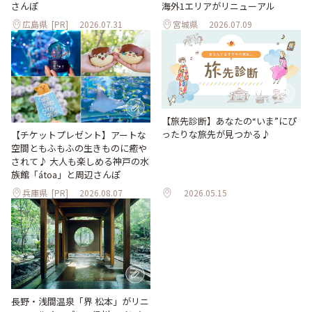
海外1エリアがリニューアル
さんぽ
広島県
[PR]
2026.07.31
宮城県
2026.07.09
【旅先診断】あなたの“いま”にぴ
ったりな旅先が見つかる♪
【チケットプレゼント】アートな
空間ともふもふの生きものに癒や
されて♪ 大人も楽しめる神戸の水
族館「átoa」と周辺さんぽ
兵庫県
[PR]
2026.08.07
2026.05.15
長野・浅間温泉「界 松本」がリニ