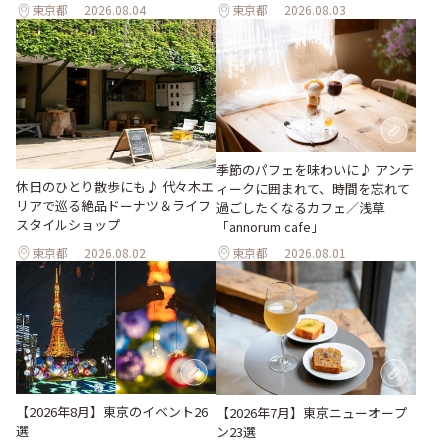
東京都
2026.08.04
東京都
2026.08.03
季節のパフェを味わいに♪ アンテ
休日のひとり散歩にも♪ 代々木エ
ィークに囲まれて、時間を忘れて
リアで巡る絶品ドーナツ＆ライフ
過ごしたくなるカフェ／浅草
スタイルショップ
「annorum cafe」
東京都
2026.08.02
東京都
2026.08.01
【2026年8月】東京のイベント26
【2026年7月】東京ニューオープ
選
ン23選