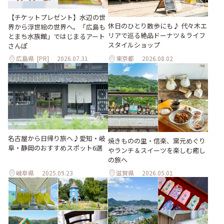
【チケットプレゼント】水辺の世
休日のひとり散歩にも♪ 代々木エ
界から浮世絵の世界へ。「広島も
リアで巡る絶品ドーナツ＆ライフ
とまち水族館」ではじまるアート
スタイルショップ
さんぽ
広島県
[PR]
2026.07.31
東京都
2026.08.02
名古屋から日帰り旅へ♪愛知・岐
焼きものの里・信楽、窯元めぐり
阜・静岡のおすすめスポット6選
やランチ＆スイーツを楽しむ癒し
の旅へ
岐阜県
2025.09.23
滋賀県
2026.05.01