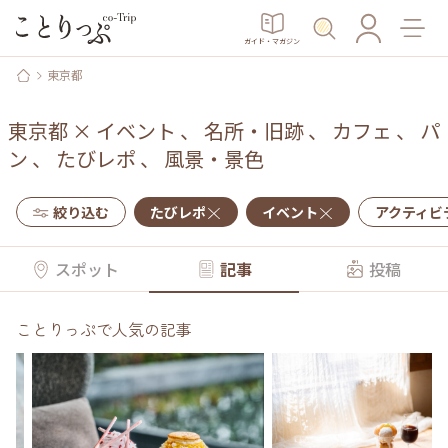
ガイド・マガジン
東京都
東京都
×
イベント
、
名所・旧跡
、
カフェ
、
パ
ン
、
たびレポ
、
風景・景色
絞り込む
たびレポ
イベント
アクティビ
スポット
記事
投稿
ことりっぷで人気の記事