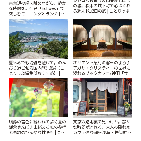
レトロな蔵造りの街並みと国宝
青葉通の緑を眺めながら、静か
の城。松本の城下町で心ほぐれ
な時間を。仙台「Echoes」で
る週末1泊2日の旅 | ことりっぷ
楽しむモーニングとランチ | こ
とりっぷ
夏休みでも混雑を避けて。のん
オリエント急行の客車のよう♪
びり過ごせる国内旅先6選【こ
アガサ・クリスティーの世界に
とりっぷ編集部おすすめ】 | こ
浸れるブックカフェ/神田「サロ
とりっぷ
ンクリスティ」 | ことりっぷ
風鈴の音色に誘われて歩く夏の
東京の路地裏で見つけた。静か
鎌倉さんぽ♪由緒ある社の参拝
な時間が流れる、大人の隠れ家
と老舗のひんやり甘味も | こと
カフェ巡り6選~浅草・神保町・
りっぷ
千駄木ほか~ | ことりっぷ