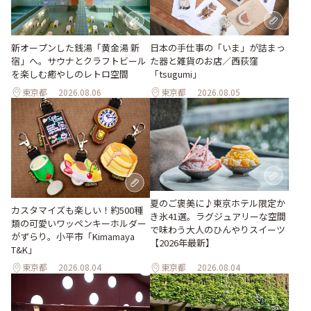
新オープンした銭湯「黄金湯 新
日本の手仕事の「いま」が詰まっ
宿」へ。サウナとクラフトビール
た器と雑貨のお店／西荻窪
を楽しむ癒やしのレトロ空間
「tsugumi」
東京都
2026.08.06
東京都
2026.08.05
夏のご褒美に♪東京ホテル限定か
カスタマイズも楽しい！約500種
き氷41選。ラグジュアリーな空間
類の可愛いワッペンキーホルダー
で味わう大人のひんやりスイーツ
がずらり。小平市「Kimamaya
【2026年最新】
T&K」
東京都
2026.08.04
東京都
2026.08.04