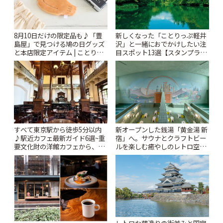
8月10日だけの限定品も♪「豊
新しくなった「ことりっぷ軽井
島屋」で見つける鳩の日グッズ
沢」と一緒におでかけしたい注
と本店限定アイテム | ことりっ
目スポット13選【スタンプラリ
ぷ
ー開催中】 | ことりっぷ
すべて東京駅から徒歩5分以内
新オープンした銭湯「黄金湯 新
♪駅近カフェ最新ガイド6選~重
宿」へ。サウナとクラフトビー
要文化財の洋館カフェから、改
ルを楽しむ癒やしのレトロ空間
札すぐのレトロ喫茶まで~ | こと
| ことりっぷ
りっぷ