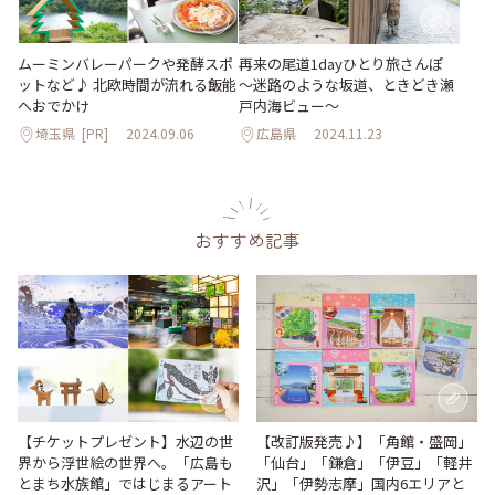
ムーミンバレーパークや発酵スポ
再来の尾道1dayひとり旅さんぽ
ットなど♪ 北欧時間が流れる飯能
～迷路のような坂道、ときどき瀬
へおでかけ
戸内海ビュー～
埼玉県
[PR]
2024.09.06
広島県
2024.11.23
おすすめ記事
【改訂版発売♪】「角館・盛岡」
【チケットプレゼント】水辺の世
「仙台」「鎌倉」「伊豆」「軽井
界から浮世絵の世界へ。「広島も
沢」「伊勢志摩」国内6エリアと
とまち水族館」ではじまるアート