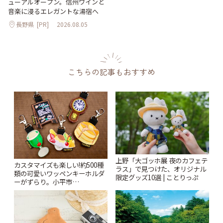
ューアルオープン。信州ワインと
音楽に浸るエレガントな湯宿へ
長野県
[PR]
2026.08.05
こちらの記事もおすすめ
上野「大ゴッホ展 夜のカフェテ
カスタマイズも楽しい!約500種
ラス」で見つけた、オリジナル
類の可愛いワッペンキーホルダ
限定グッズ10選 | ことりっぷ
ーがずらり。小平市
「Kimamaya T&K」 | ことりっ
ぷ