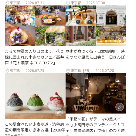
東京都
2026.07.31
東京都
2026.07.30
まるで物語の入り口のよう。花と
歴史が息づく街・日本橋兜町。時
緑に囲まれた小さなカフェ／高井
をつなぐ風景に出会う一日さんぽ
戸「花ト喫茶 ネコノコバン」
東京都
2026.07.29
東京都
[PR]
2026.07.28
「季節×花」がテーマの美スイー
この夏食べたい♪表参道・渋谷周
ツも♪高円寺のアンティークカフ
辺の期間限定かき氷27選【2026年
ェ「向陽珈琲店」で極上のひと時
7月～9月】