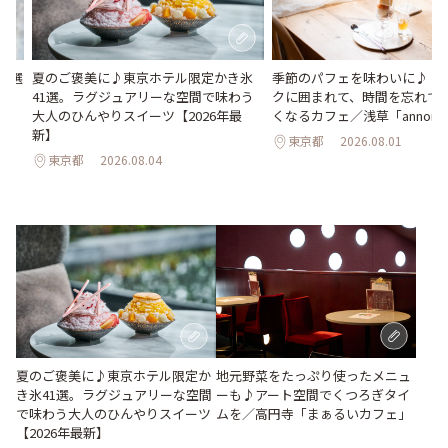
23選
夏のご褒美に♪東京ホテル限定かき氷
季節のパフェを味わいに♪ ア
41選。ラグジュアリーな空間で味わう
クに囲まれて、時間を忘れて
大人のひんやりスイーツ【2026年最
くなるカフェ／浅草「annorum
新】
東京都
2026.08.01
東京都
2026.08.04
地元野菜をたっぷり使ったメニュ
夏のご褒美に♪東京ホテル限定か
ーも♪アート空間でくつろぎタイ
き氷41選。ラグジュアリーな空間
ムを／高円寺「まぁるいカフェ」
で味わう大人のひんやりスイーツ
【2026年最新】