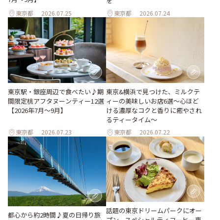
を
東京都
2026.07.25
東京都
2026.07.24
東京駅・銀座周辺で食べたい♪期
東京&横浜で見つけた、ミルクテ
間限定桃アフタヌーンティー12選
ィーの美味しいお店6選～心ほど
【2026年7月～9月】
ける濃厚なコクと香りに癒やされ
るティータイム～
東京都
2026.07.23
東京都
2026.07.22
話題の東京ドリームパークにオー
都心から約2時間♪夏の日帰り旅
プン。スペシャルティコーヒー専