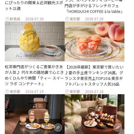
にぴったりの関東＆近郊観光スポ
門店が手がけるフレンチカフェ
ット21選
「HORIGUCHI COFFEE à la table」
群馬県
2026.07.20
東京都
2026.07.20
紅茶専門店がつくるご褒美かき氷
【2026年最新】東京駅で買いたい
が人気♪ 代々木の路地裏で心とき
♪夏の手土産ランキング26選。グ
めくひんやり時間「ティー スイー
ランスタ東京売上TOP10＆東京ギ
ツ ラボ コンテナート」
フトパレットスタッフ人気16品
東京都
2026.07.19
東京都
2026.07.18