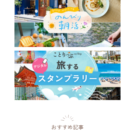
野菜をたっぷり使ったメニュ
♪アート空間でくつろぎタイ
／高円寺「まぁるいカフェ」
都
2026.08.03
おすすめ記事