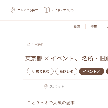
エリアから探す
ガイド・マガジン
新着
特集
東京都
東京都
×
イベント
、
名所・旧
絞り込む
たびレポ
イベント
スポット
ことりっぷで人気の記事