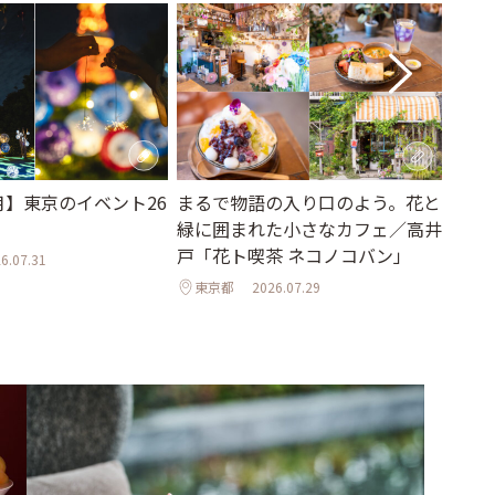
8月】東京のイベント26
地元
まるで物語の入り口のよう。花と
ーも
緑に囲まれた小さなカフェ／高井
ムを
戸「花ト喫茶 ネコノコバン」
6.07.31
東京
東京都
2026.07.29