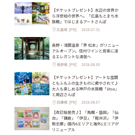
【チケットプレゼント】水辺の世界か
ら浮世絵の世界へ。「広島もとまち水
族館」ではじまるアートさんぽ
広島県
[PR]
2026.07.31
長野・浅間温泉「界 松本」がリニュー
アルオープン。信州ワインと音楽に浸
るエレガントな湯宿へ
長野県
[PR]
2026.08.05
【チケットプレゼント】アートな空間
ともふもふの生きものに癒やされて♪
大人も楽しめる神戸の水族館「átoa」
と周辺さんぽ
兵庫県
[PR]
2026.08.07
【改訂版発売♪】「角館・盛岡」「仙
台」「鎌倉」「伊豆」「軽井沢」「伊
勢志摩」国内6エリアと海外1エリアが
リニューアル