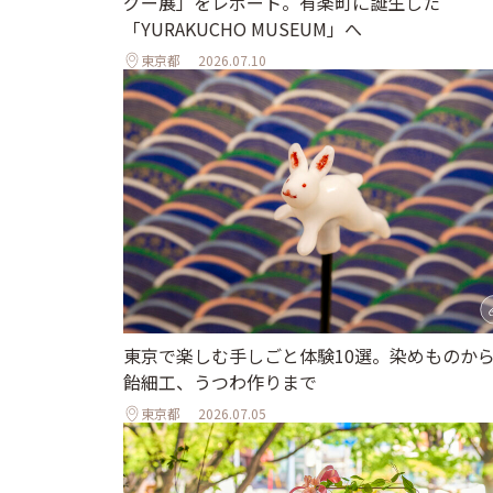
グー展」をレポート。有楽町に誕生した
「YURAKUCHO MUSEUM」へ
東京都
2026.07.10
東京で楽しむ手しごと体験10選。染めものか
飴細工、うつわ作りまで
東京都
2026.07.05