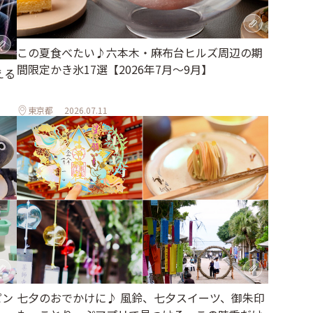
この夏食べたい♪六本木・麻布台ヒルズ周辺の期
間限定かき氷17選【2026年7月～9月】
える
東京都
2026.07.11
ピン
七夕のおでかけに♪ 風鈴、七夕スイーツ、御朱印