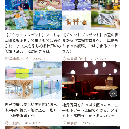
【チケットプレゼント】アートな
【チケットプレゼント】水辺の世
空間ともふもふの生きものに癒や
界から浮世絵の世界へ。「広島も
されて♪ 大人も楽しめる神戸の水
とまち水族館」ではじまるアート
族館「átoa」と周辺さんぽ
さんぽ
兵庫県
[PR]
2026.08.07
広島県
[PR]
2026.07.31
世界で最も美しい美術館に選出。
地元野菜をたっぷり使ったメニュ
瀬戸内の絶景に溶け込む、動く
ーも♪アート空間でくつろぎタイ
「下瀬美術館」へ
ムを／高円寺「まぁるいカフェ」
広島県
2026.07.27
東京都
2026.08.03