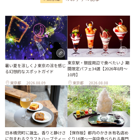
東京駅・銀座周辺で食べたい♪ 期
暑い夏を涼しく♪東京の涼を感じ
間限定パフェ34選【2026年8月～
る幻想的なスポットガイド
10月】
東京都
2026.08.09
東京都
2026.08.08
日本橋兜町に誕生。香りと静けさ
【保存版】都内のかき氷有名店め
に包まれるクラフトハーブティー
ぐり16選～一年中食べられる専門