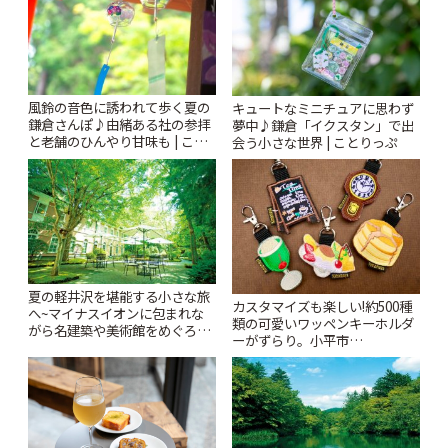
風鈴の音色に誘われて歩く夏の
キュートなミニチュアに思わず
鎌倉さんぽ♪由緒ある社の参拝
夢中♪鎌倉「イクスタン」で出
と老舗のひんやり甘味も | こと
会う小さな世界 | ことりっぷ
りっぷ
夏の軽井沢を堪能する小さな旅
カスタマイズも楽しい!約500種
へ~マイナスイオンに包まれな
類の可愛いワッペンキーホルダ
がら名建築や美術館をめぐろう
ーがずらり。小平市
~ | ことりっぷ
「Kimamaya T&K」 | ことりっ
ぷ