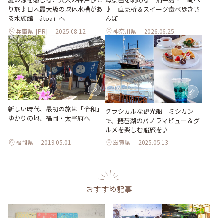
り旅♪日本最大級の球体水槽があ
♪ 直売所＆スイーツ食べ歩きさ
る水族館「átoa」へ
んぽ
兵庫県
[PR]
2025.08.12
神奈川県
2026.06.25
新しい時代、最初の旅は「令和」
クラシカルな観光船「ミシガン」
ゆかりの地、福岡・太宰府へ
で、琵琶湖のパノラマビュー＆グ
ルメを楽しむ船旅を♪
福岡県
2019.05.01
滋賀県
2025.05.13
おすすめ記事