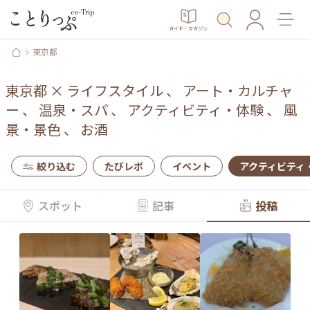
ガイド・マガジン
東京都
東京都
×
ライフスタイル
、
アート・カルチャ
ー
、
温泉・スパ
、
アクティビティ・体験
、
風
景・景色
、
お酒
絞り込む
たびレポ
イベント
アクティビティ
スポット
記事
投稿