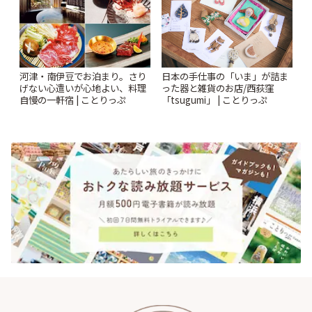
河津・南伊豆でお泊まり。さり
日本の手仕事の「いま」が詰ま
げない心遣いが心地よい、料理
った器と雑貨のお店/西荻窪
自慢の一軒宿 | ことりっぷ
「tsugumi」 | ことりっぷ