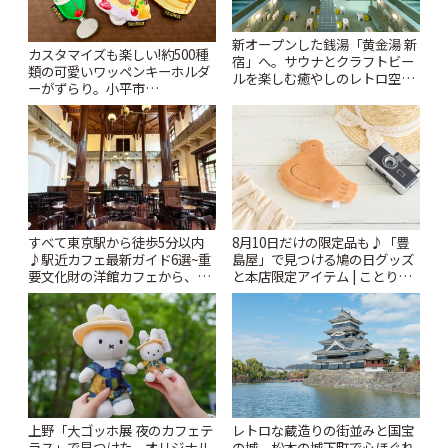
新オープンした銭湯「黄金湯 新
カスタマイズも楽しい!約500種
宿」へ。サウナとクラフトビー
類の可愛いワッペンキーホルダ
ルを楽しむ癒やしのレトロ空間
ーがずらり。小平市
| ことりっぷ
「Kimamaya T&K」 | ことりっ
ぷ
すべて東京駅から徒歩5分以内
8月10日だけの限定品も♪「豊
♪駅近カフェ最新ガイド6選~重
島屋」で見つける鳩の日グッズ
要文化財の洋館カフェから、改
と本店限定アイテム | ことりっ
札すぐのレトロ喫茶まで~ | こと
ぷ
りっぷ
上野「大ゴッホ展 夜のカフェテ
レトロな蔵造りの街並みと国宝
ラス」で見つけた、オリジナル
の城。松本の城下町で心ほぐれ