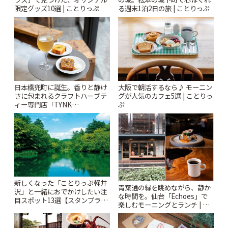
限定グッズ10選 | ことりっぷ
る週末1泊2日の旅 | ことりっぷ
日本橋兜町に誕生。香りと静け
大阪で朝活するなら♪ モーニン
さに包まれるクラフトハーブテ
グが人気のカフェ5選 | ことりっ
ィー専門店「TYNK
ぷ
Kabutocho」 | ことりっぷ
新しくなった「ことりっぷ軽井
青葉通の緑を眺めながら、静か
沢」と一緒におでかけしたい注
な時間を。仙台「Echoes」で
目スポット13選【スタンプラリ
楽しむモーニングとランチ | こ
ー開催中】 | ことりっぷ
とりっぷ