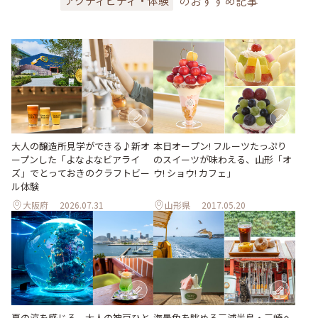
のおすすめ記事
アクティビティ・体験
大人の醸造所見学ができる♪新オ
本日オープン! フルーツたっぷり
ープンした「よなよなビアライ
のスイーツが味わえる、山形「オ
ズ」でとっておきのクラフトビー
ウ! ショウ! カフェ」
ル体験
大阪府
2026.07.31
山形県
2017.05.20
夏の涼を感じる、大人の神戸ひと
海景色を眺める三浦半島・三崎へ