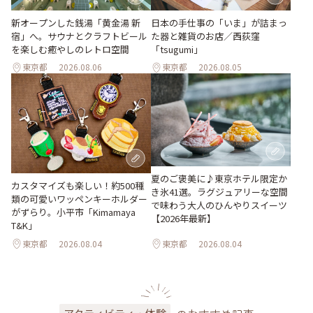
新オープンした銭湯「黄金湯 新
日本の手仕事の「いま」が詰まっ
宿」へ。サウナとクラフトビール
た器と雑貨のお店／西荻窪
を楽しむ癒やしのレトロ空間
「tsugumi」
東京都
2026.08.06
東京都
2026.08.05
夏のご褒美に♪東京ホテル限定か
カスタマイズも楽しい！約500種
き氷41選。ラグジュアリーな空間
類の可愛いワッペンキーホルダー
で味わう大人のひんやりスイーツ
がずらり。小平市「Kimamaya
【2026年最新】
T&K」
東京都
2026.08.04
東京都
2026.08.04