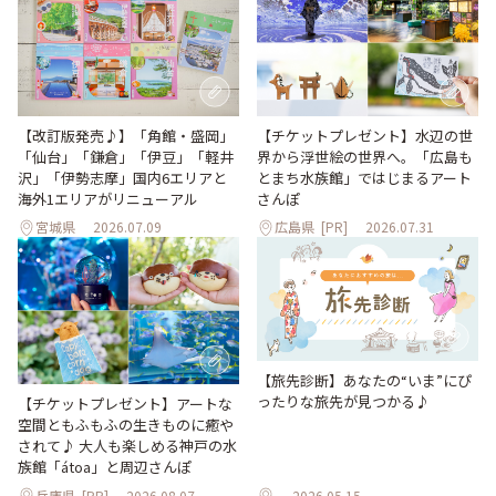
【改訂版発売♪】「角館・盛岡」
【チケットプレゼント】水辺の世
「仙台」「鎌倉」「伊豆」「軽井
界から浮世絵の世界へ。「広島も
沢」「伊勢志摩」国内6エリアと
とまち水族館」ではじまるアート
海外1エリアがリニューアル
さんぽ
宮城県
2026.07.09
広島県
[PR]
2026.07.31
【旅先診断】あなたの“いま”にぴ
ったりな旅先が見つかる♪
【チケットプレゼント】アートな
空間ともふもふの生きものに癒や
されて♪ 大人も楽しめる神戸の水
族館「átoa」と周辺さんぽ
兵庫県
[PR]
2026.08.07
2026.05.15