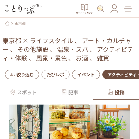
ガイド・マガジン
東京都
東京都
×
ライフスタイル
、
アート・カルチャ
ー
、
その他施設
、
温泉・スパ
、
アクティビテ
ィ・体験
、
風景・景色
、
お酒
、
雑貨
絞り込む
たびレポ
イベント
アクティビティ
スポット
記事
投稿