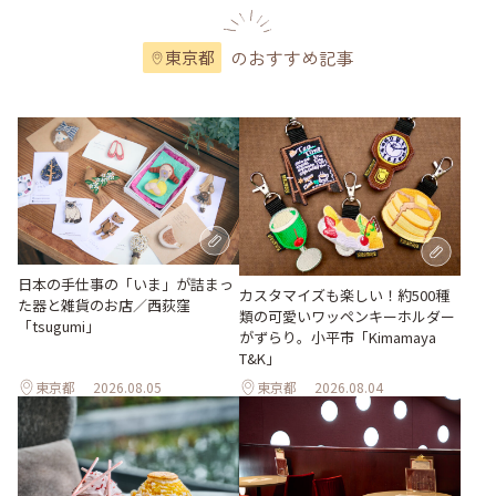
のおすすめ記事
東京都
日本の手仕事の「いま」が詰まっ
カスタマイズも楽しい！約500種
た器と雑貨のお店／西荻窪
類の可愛いワッペンキーホルダー
「tsugumi」
がずらり。小平市「Kimamaya
T&K」
東京都
2026.08.05
東京都
2026.08.04