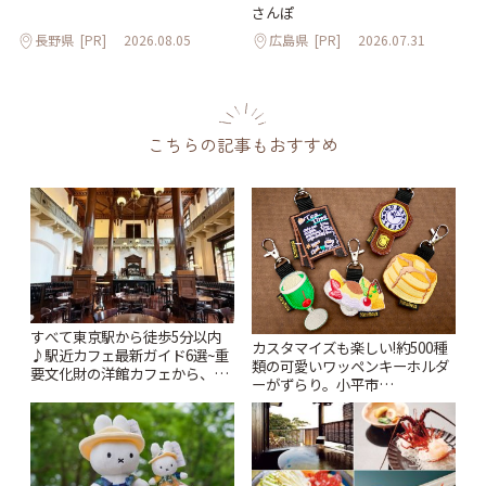
さんぽ
長野県
[PR]
2026.08.05
広島県
[PR]
2026.07.31
こちらの記事もおすすめ
すべて東京駅から徒歩5分以内
カスタマイズも楽しい!約500種
♪駅近カフェ最新ガイド6選~重
類の可愛いワッペンキーホルダ
要文化財の洋館カフェから、改
ーがずらり。小平市
札すぐのレトロ喫茶まで~ | こと
「Kimamaya T&K」 | ことりっ
りっぷ
ぷ