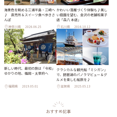
海景色を眺める三浦半島・三崎へ
かわいい落雁づくり体験も♪美し
♪ 直売所＆スイーツ食べ歩きさ
い庭園を望む、金沢の老舗和菓子
んぽ
店「森八 本店」
神奈川県
2026.06.25
石川県
2016.10.12
新しい時代、最初の旅は「令和」
クラシカルな観光船「ミシガン」
ゆかりの地、福岡・太宰府へ
で、琵琶湖のパノラマビュー＆グ
ルメを楽しむ船旅を♪
福岡県
2019.05.01
滋賀県
2025.05.13
おすすめ記事