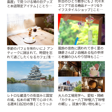
休日のひとり散歩にも♪ 代々木
島屋」で見つける鳩の日グッズ
エリアで巡る絶品ドーナツ&ラ
と本店限定アイテム | ことりっ
イフスタイルショップ | ことり
ぷ
っぷ
風鈴の音色に誘われて歩く夏の
季節のパフェを味わいに♪ アン
鎌倉さんぽ♪由緒ある社の参拝
ティークに囲まれて、時間を忘
と老舗のひんやり甘味も | こと
れて過ごしたくなるカフェ/浅草
りっぷ
「annorum cafe」 | ことりっぷ
レトロな蔵造りの街並みと国宝
大人の工場見学へ、愛知・岡崎
の城。松本の城下町で心ほぐれ
「カクキュー八丁味噌(八丁味噌
る週末1泊2日の旅 | ことりっぷ
の郷)」。試食や買い物も楽しみ
♪ | ことりっぷ