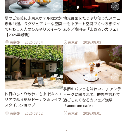
地元野菜をたっぷり使ったメニュ
夏のご褒美に♪東京ホテル限定か
ーも♪アート空間でくつろぎタイ
き氷41選。ラグジュアリーな空間
ムを／高円寺「まぁるいカフェ」
で味わう大人のひんやりスイーツ
【2026年最新】
東京都
2026.08.04
東京都
2026.08.03
季節のパフェを味わいに♪ アンテ
休日のひとり散歩にも♪ 代々木エ
ィークに囲まれて、時間を忘れて
リアで巡る絶品ドーナツ＆ライフ
過ごしたくなるカフェ／浅草
スタイルショップ
「annorum cafe」
東京都
2026.08.02
東京都
2026.08.01