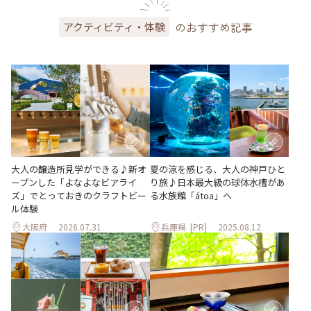
のおすすめ記事
アクティビティ・体験
大人の醸造所見学ができる♪新オ
夏の涼を感じる、大人の神戸ひと
ープンした「よなよなビアライ
り旅♪日本最大級の球体水槽があ
ズ」でとっておきのクラフトビー
る水族館「átoa」へ
ル体験
大阪府
2026.07.31
兵庫県
[PR]
2025.08.12