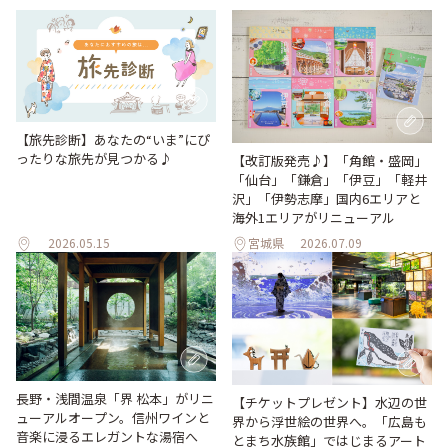
【旅先診断】あなたの“いま”にぴ
ったりな旅先が見つかる♪
【改訂版発売♪】「角館・盛岡」
「仙台」「鎌倉」「伊豆」「軽井
沢」「伊勢志摩」国内6エリアと
海外1エリアがリニューアル
2026.05.15
宮城県
2026.07.09
長野・浅間温泉「界 松本」がリニ
【チケットプレゼント】水辺の世
ューアルオープン。信州ワインと
界から浮世絵の世界へ。「広島も
音楽に浸るエレガントな湯宿へ
とまち水族館」ではじまるアート