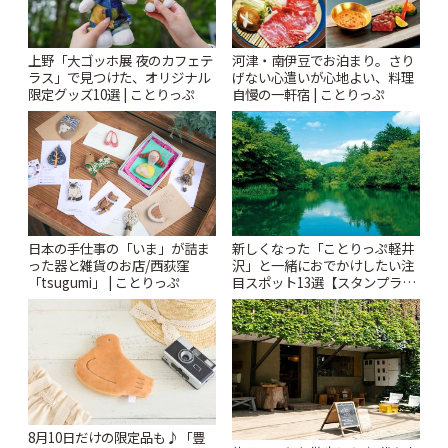
上野「大ゴッホ展 夜のカフェテ
河津・南伊豆でお泊まり。さり
ラス」で見つけた、オリジナル
げない心遣いが心地よい、料理
限定グッズ10選 | ことりっぷ
自慢の一軒宿 | ことりっぷ
日本の手仕事の「いま」が詰ま
新しくなった「ことりっぷ軽井
った器と雑貨のお店/西荻窪
沢」と一緒におでかけしたい注
「tsugumi」 | ことりっぷ
目スポット13選【スタンプラリ
ー開催中】 | ことりっぷ
8月10日だけの限定品も♪「豊