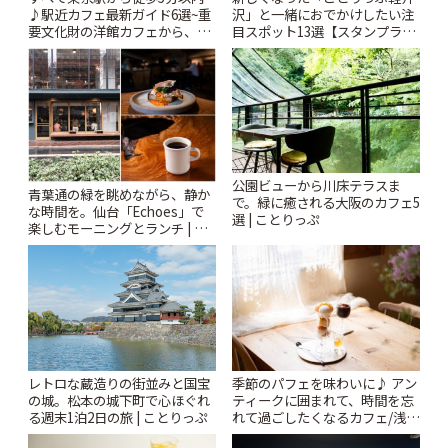
♪駅近カフェ最新ガイド6選~重
沢」と一緒におでかけしたい注
要文化財の洋館カフェから、改
目スポット13選【スタンプラリ
札すぐのレトロ喫茶まで~ | こと
ー開催中】 | ことりっぷ
りっぷ
公園ビューから川床テラスま
青葉通の緑を眺めながら、静か
で。緑に癒される大阪のカフェ5
な時間を。仙台「Echoes」で
選 | ことりっぷ
楽しむモーニングとランチ | こ
とりっぷ
レトロな蔵造りの街並みと国宝
季節のパフェを味わいに♪ アン
の城。松本の城下町で心ほぐれ
ティークに囲まれて、時間を忘
る週末1泊2日の旅 | ことりっぷ
れて過ごしたくなるカフェ/浅草
「annorum cafe」 | ことりっぷ