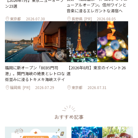
【2026年7月】東京ニューオープ
ューアルオープン。信州ワインと
ン23選
音楽に浸るエレガントな湯宿へ
東京都
2026.07.30
長野県
[PR]
2026.08.05
【2026年8月】東京のイベント26
福岡に新オープン「BEB5門司
選
港」。関門海峡の絶景とレトロな
街並みに浸るトキメキ海峡ステイ
福岡県
[PR]
2026.07.29
東京都
2026.07.31
おすすめ記事