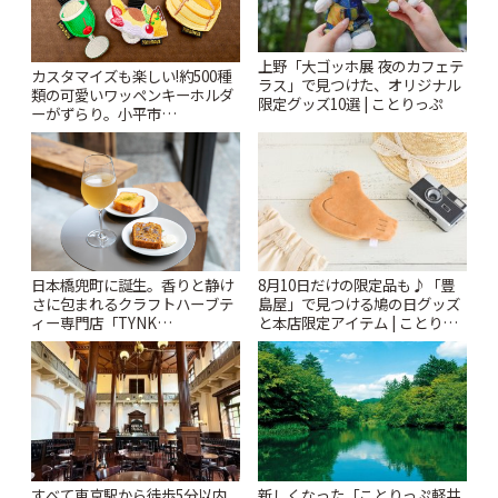
上野「大ゴッホ展 夜のカフェテ
カスタマイズも楽しい!約500種
ラス」で見つけた、オリジナル
類の可愛いワッペンキーホルダ
限定グッズ10選 | ことりっぷ
ーがずらり。小平市
「Kimamaya T&K」 | ことりっ
ぷ
日本橋兜町に誕生。香りと静け
8月10日だけの限定品も♪「豊
さに包まれるクラフトハーブテ
島屋」で見つける鳩の日グッズ
ィー専門店「TYNK
と本店限定アイテム | ことりっ
Kabutocho」 | ことりっぷ
ぷ
すべて東京駅から徒歩5分以内
新しくなった「ことりっぷ軽井