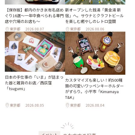
【保存版】都内のかき氷有名店め
新オープンした銭湯「黄金湯 新
ぐり16選～一年中食べられる専門
宿」へ。サウナとクラフトビール
店や穴場のお店も～
を楽しむ癒やしのレトロ空間
東京都
2026.08.07
東京都
2026.08.06
日本の手仕事の「いま」が詰まっ
カスタマイズも楽しい！約500種
た器と雑貨のお店／西荻窪
類の可愛いワッペンキーホルダー
「tsugumi」
がずらり。小平市「Kimamaya
T&K」
東京都
2026.08.05
東京都
2026.08.04