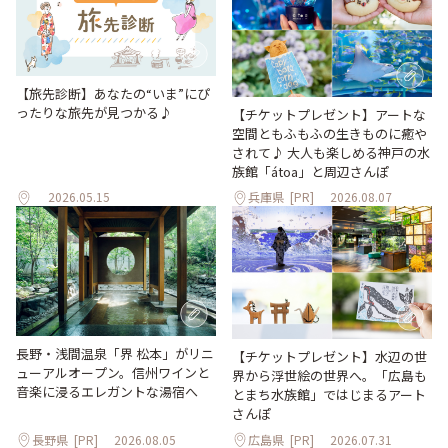
【旅先診断】あなたの“いま”にぴ
ったりな旅先が見つかる♪
【チケットプレゼント】アートな
空間ともふもふの生きものに癒や
されて♪ 大人も楽しめる神戸の水
族館「átoa」と周辺さんぽ
2026.05.15
兵庫県
[PR]
2026.08.07
長野・浅間温泉「界 松本」がリニ
【チケットプレゼント】水辺の世
ューアルオープン。信州ワインと
界から浮世絵の世界へ。「広島も
音楽に浸るエレガントな湯宿へ
とまち水族館」ではじまるアート
さんぽ
長野県
[PR]
2026.08.05
広島県
[PR]
2026.07.31