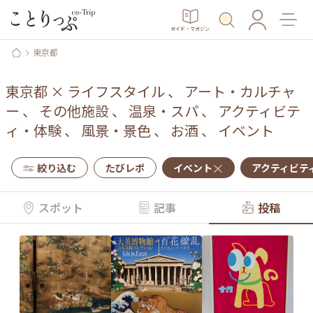
ガイド・マガジン
東京都
東京都
×
ライフスタイル
、
アート・カルチャ
ー
、
その他施設
、
温泉・スパ
、
アクティビテ
ィ・体験
、
風景・景色
、
お酒
、
イベント
絞り込む
たびレポ
イベント
アクティビテ
スポット
記事
投稿