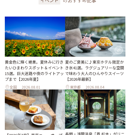
のおすすめ記事
イベント
黄金色に輝く絶景。夏休みに行き
夏のご褒美に♪東京ホテル限定か
たいひまわりスポット＆イベント
き氷41選。ラグジュアリーな空間
15選。巨大迷路や夜のライトアッ
で味わう大人のひんやりスイーツ
プまで【2026年夏】
【2026年最新】
全国
2026.08.01
東京都
2026.08.04
長野・浅間温泉「界 松本」がリニ