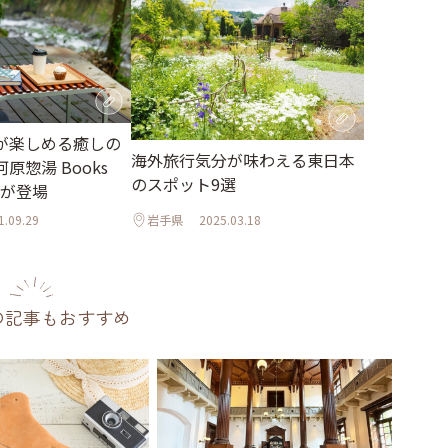
が楽しめる癒しの
海外旅行気分が味わえる東日本
原惣湯 Books
のスポット9選
t」が登場
1.09.29
岩手県
2025.03.18
の記事もおすすめ