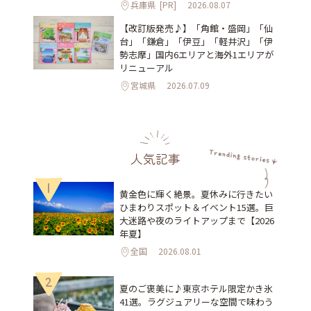
兵庫県
[PR]
2026.08.07
【改訂版発売♪】「角館・盛岡」「仙
台」「鎌倉」「伊豆」「軽井沢」「伊
勢志摩」国内6エリアと海外1エリアが
リニューアル
宮城県
2026.07.09
人気記事
1
黄金色に輝く絶景。夏休みに行きたい
ひまわりスポット＆イベント15選。巨
大迷路や夜のライトアップまで【2026
年夏】
全国
2026.08.01
2
夏のご褒美に♪東京ホテル限定かき氷
41選。ラグジュアリーな空間で味わう