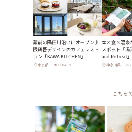
蔵前の隅田川沿いにオープン♪
本×食×温泉
隈研吾デザインのカフェレスト
スポット「湯河
ラン「KAWA KITCHEN」
and Retrea
東京都
2023.04.19
神奈川県
202
こちら