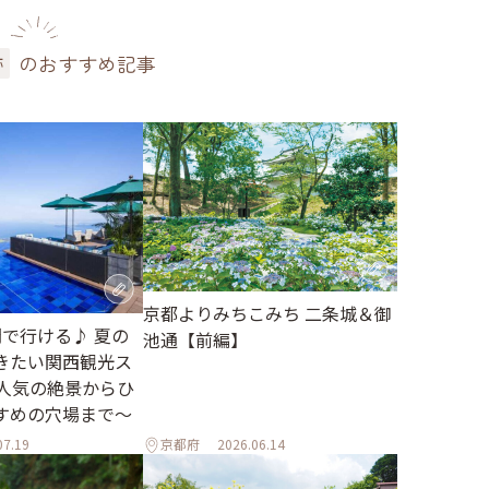
のおすすめ記事
跡
京都よりみちこみち 二条城＆御
間で行ける♪ 夏の
池通【前編】
きたい関西観光ス
～人気の絶景からひ
すめの穴場まで～
07.19
京都府
2026.06.14