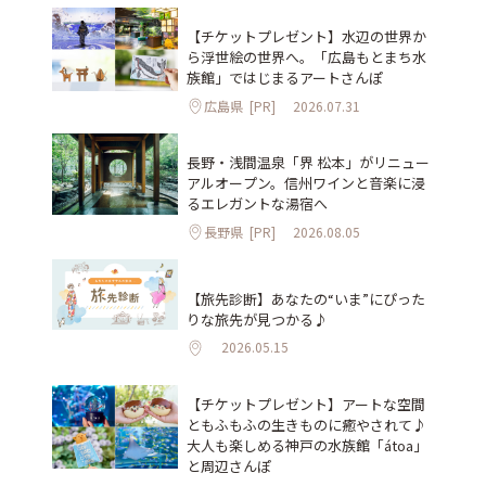
【チケットプレゼント】水辺の世界か
ら浮世絵の世界へ。「広島もとまち水
族館」ではじまるアートさんぽ
広島県
[PR]
2026.07.31
長野・浅間温泉「界 松本」がリニュー
アルオープン。信州ワインと音楽に浸
るエレガントな湯宿へ
長野県
[PR]
2026.08.05
【旅先診断】あなたの“いま”にぴった
りな旅先が見つかる♪
2026.05.15
【チケットプレゼント】アートな空間
ともふもふの生きものに癒やされて♪
大人も楽しめる神戸の水族館「átoa」
と周辺さんぽ