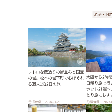
名所・旧
レトロな蔵造りの街並みと国宝
大阪から2時
の城。松本の城下町で心ほぐれ
日帰り旅で行
る週末1泊2日の旅
ポット21選
とり旅におす
長野県
2026.07.28
滋賀県
2026.