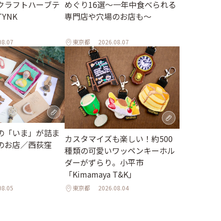
クラフトハーブテ
めぐり16選～一年中食べられる
YNK
専門店や穴場のお店も～
08.07
東京都
2026.08.07
の「いま」が詰ま
カスタマイズも楽しい！約500
のお店／西荻窪
種類の可愛いワッペンキーホル
ダーがずらり。小平市
「Kimamaya T&K」
08.05
東京都
2026.08.04