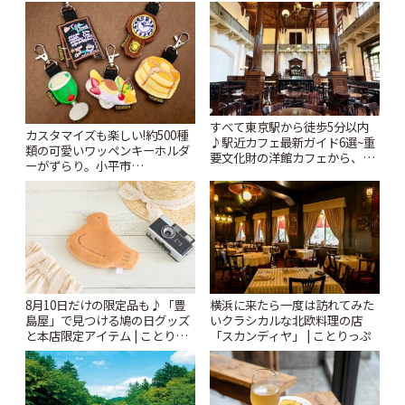
りっぷ
すべて東京駅から徒歩5分以内
カスタマイズも楽しい!約500種
♪駅近カフェ最新ガイド6選~重
類の可愛いワッペンキーホルダ
要文化財の洋館カフェから、改
ーがずらり。小平市
札すぐのレトロ喫茶まで~ | こと
「Kimamaya T&K」 | ことりっ
りっぷ
ぷ
8月10日だけの限定品も♪「豊
横浜に来たら一度は訪れてみた
島屋」で見つける鳩の日グッズ
いクラシカルな北欧料理の店
と本店限定アイテム | ことりっ
「スカンディヤ」 | ことりっぷ
ぷ