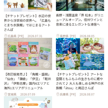
長野・浅間温泉「界 松本」がリニ
【チケットプレゼント】水辺の世
ューアルオープン。信州ワインと
界から浮世絵の世界へ。「広島も
音楽に浸るエレガントな湯宿へ
とまち水族館」ではじまるアート
さんぽ
広島県
[PR]
2026.07.31
長野県
[PR]
2026.08.05
【改訂版発売♪】「角館・盛岡」
【チケットプレゼント】アートな
「仙台」「鎌倉」「伊豆」「軽井
空間ともふもふの生きものに癒や
沢」「伊勢志摩」国内6エリアと
されて♪ 大人も楽しめる神戸の水
海外1エリアがリニューアル
族館「átoa」と周辺さんぽ
宮城県
2026.07.09
兵庫県
[PR]
2026.08.07