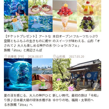
【チケットプレゼント】アートな
本日オープン! フルーツたっぷり
空間ともふもふの生きものに癒や
のスイーツが味わえる、山形「オ
されて♪ 大人も楽しめる神戸の水
ウ! ショウ! カフェ」
族館「átoa」と周辺さんぽ
兵庫県
[PR]
2026.08.07
山形県
2017.05.20
夏の涼を感じる、大人の神戸ひと
新しい時代、最初の旅は「令和」
り旅♪日本最大級の球体水槽があ
ゆかりの地、福岡・太宰府へ
る水族館「átoa」へ