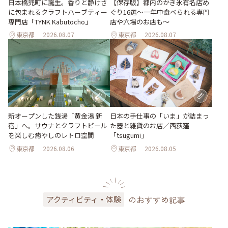
日本橋兜町に誕生。香りと静けさ
【保存版】都内のかき氷有名店め
に包まれるクラフトハーブティー
ぐり16選～一年中食べられる専門
専門店「TYNK Kabutocho」
店や穴場のお店も～
東京都
2026.08.07
東京都
2026.08.07
新オープンした銭湯「黄金湯 新
日本の手仕事の「いま」が詰まっ
宿」へ。サウナとクラフトビール
た器と雑貨のお店／西荻窪
を楽しむ癒やしのレトロ空間
「tsugumi」
東京都
2026.08.06
東京都
2026.08.05
のおすすめ記事
アクティビティ・体験