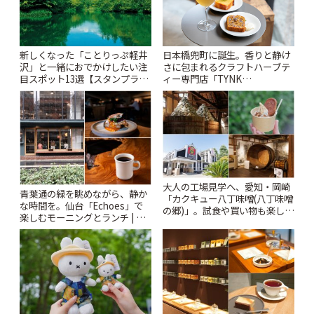
新しくなった「ことりっぷ軽井
日本橋兜町に誕生。香りと静け
沢」と一緒におでかけしたい注
さに包まれるクラフトハーブテ
目スポット13選【スタンプラリ
ィー専門店「TYNK
ー開催中】 | ことりっぷ
Kabutocho」 | ことりっぷ
大人の工場見学へ、愛知・岡崎
青葉通の緑を眺めながら、静か
「カクキュー八丁味噌(八丁味噌
な時間を。仙台「Echoes」で
の郷)」。試食や買い物も楽しみ
楽しむモーニングとランチ | こ
♪ | ことりっぷ
とりっぷ