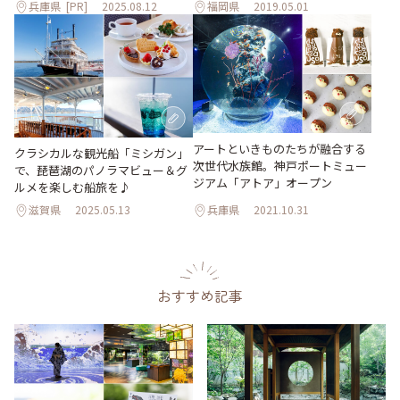
兵庫県
[PR]
2025.08.12
福岡県
2019.05.01
アートといきものたちが融合する
クラシカルな観光船「ミシガン」
次世代水族館。神戸ポートミュー
で、琵琶湖のパノラマビュー＆グ
ジアム「アトア」オープン
ルメを楽しむ船旅を♪
滋賀県
2025.05.13
兵庫県
2021.10.31
おすすめ記事