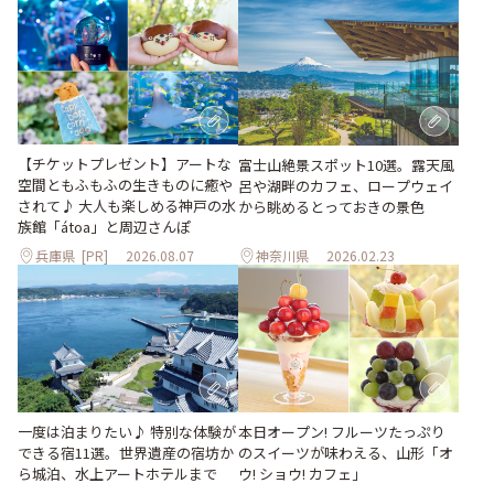
【チケットプレゼント】アートな
富士山絶景スポット10選。露天風
空間ともふもふの生きものに癒や
呂や湖畔のカフェ、ロープウェイ
されて♪ 大人も楽しめる神戸の水
から眺めるとっておきの景色
族館「átoa」と周辺さんぽ
兵庫県
[PR]
2026.08.07
神奈川県
2026.02.23
一度は泊まりたい♪ 特別な体験が
本日オープン! フルーツたっぷり
できる宿11選。世界遺産の宿坊か
のスイーツが味わえる、山形「オ
ら城泊、水上アートホテルまで
ウ! ショウ! カフェ」