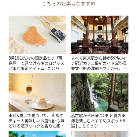
こちらの記事もおすすめ
8月10日だけの限定品も♪「豊
すべて東京駅から徒歩5分以内
島屋」で見つける鳩の日グッズ
♪駅近カフェ最新ガイド6選~重
と本店限定アイテム | ことりっ
要文化財の洋館カフェから、改
ぷ
札すぐのレトロ喫茶まで~ | こと
りっぷ
東京&横浜で見つけた、ミルク
名古屋から日帰りOK♪ 夏の東
ティーの美味しいお店6選~心ほ
海を楽しむおすすめスポット6
どける濃厚なコクと香りに癒や
選 | ことりっぷ
されるティータイム~ | ことりっ
ぷ