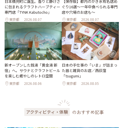
日本橋兜町に誕生。香りと静けさ
【保存版】都内のかき氷有名店め
に包まれるクラフトハーブティー
ぐり16選～一年中食べられる専門
専門店「TYNK Kabutocho」
店や穴場のお店も～
東京都
2026.08.07
東京都
2026.08.07
新オープンした銭湯「黄金湯 新
日本の手仕事の「いま」が詰まっ
宿」へ。サウナとクラフトビール
た器と雑貨のお店／西荻窪
を楽しむ癒やしのレトロ空間
「tsugumi」
東京都
2026.08.06
東京都
2026.08.05
のおすすめ記事
アクティビティ・体験