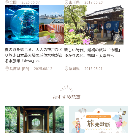
全国
2026.06.07
山形県
2017.05.20
夏の涼を感じる、大人の神戸ひと
新しい時代、最初の旅は「令和」
り旅♪日本最大級の球体水槽があ
ゆかりの地、福岡・太宰府へ
る水族館「átoa」へ
兵庫県
[PR]
2025.08.12
福岡県
2019.05.01
おすすめ記事