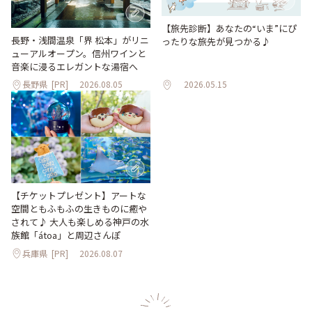
【旅先診断】あなたの“いま”にぴ
長野・浅間温泉「界 松本」がリニ
ったりな旅先が見つかる♪
ューアルオープン。信州ワインと
音楽に浸るエレガントな湯宿へ
長野県
[PR]
2026.08.05
2026.05.15
【チケットプレゼント】アートな
空間ともふもふの生きものに癒や
されて♪ 大人も楽しめる神戸の水
族館「átoa」と周辺さんぽ
兵庫県
[PR]
2026.08.07