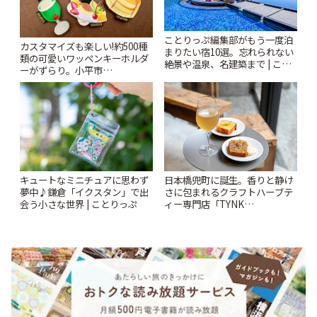
ことりっぷ編集部がもう一度泊
カスタマイズも楽しい!約500種
まりたい宿10選。忘れられない
類の可愛いワッペンキーホルダ
絶景や温泉、名建築まで | こと
ーがずらり。小平市
りっぷ
「Kimamaya T&K」 | ことりっ
ぷ
キュートなミニチュアに思わず
日本橋兜町に誕生。香りと静け
夢中♪鎌倉「イクスタン」で出
さに包まれるクラフトハーブテ
会う小さな世界 | ことりっぷ
ィー専門店「TYNK
Kabutocho」 | ことりっぷ