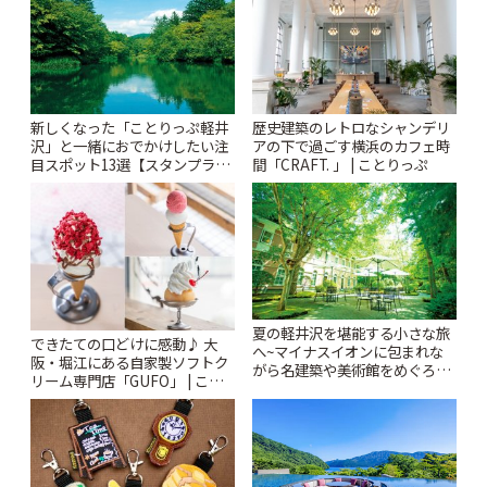
新しくなった「ことりっぷ軽井
歴史建築のレトロなシャンデリ
沢」と一緒におでかけしたい注
アの下で過ごす横浜のカフェ時
目スポット13選【スタンプラリ
間「CRAFT. 」 | ことりっぷ
ー開催中】 | ことりっぷ
夏の軽井沢を堪能する小さな旅
できたての口どけに感動♪ 大
へ~マイナスイオンに包まれな
阪・堀江にある自家製ソフトク
がら名建築や美術館をめぐろう
リーム専門店「GUFO」 | こと
~ | ことりっぷ
りっぷ