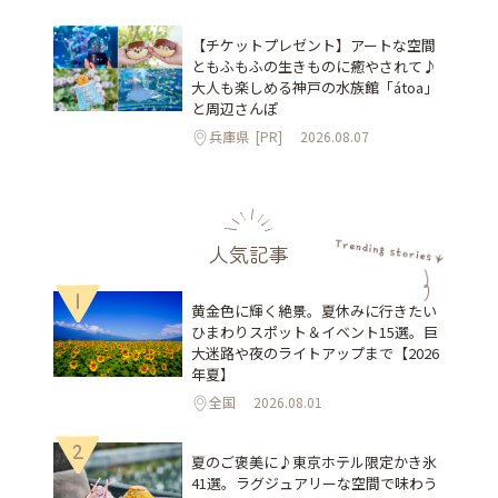
【チケットプレゼント】アートな空間
ともふもふの生きものに癒やされて♪
大人も楽しめる神戸の水族館「átoa」
と周辺さんぽ
兵庫県
[PR]
2026.08.07
人気記事
1
黄金色に輝く絶景。夏休みに行きたい
ひまわりスポット＆イベント15選。巨
大迷路や夜のライトアップまで【2026
年夏】
全国
2026.08.01
2
夏のご褒美に♪東京ホテル限定かき氷
41選。ラグジュアリーな空間で味わう