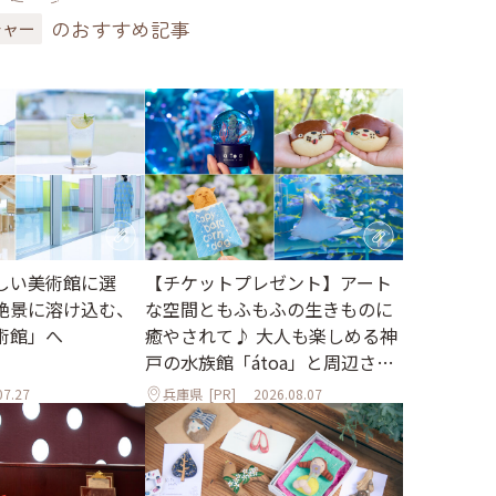
のおすすめ記事
チャー
しい美術館に選
【チケットプレゼント】アート
絶景に溶け込む、
な空間ともふもふの生きものに
術館」へ
癒やされて♪ 大人も楽しめる神
戸の水族館「átoa」と周辺さん
ぽ
07.27
兵庫県
[PR]
2026.08.07