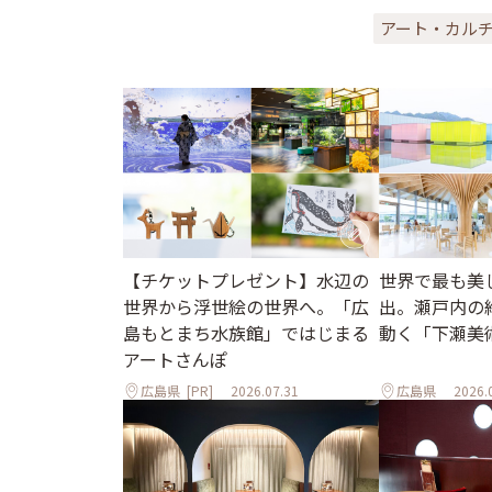
アート・カル
世界で最も美
【チケットプレゼント】水辺の
出。瀬戸内の
世界から浮世絵の世界へ。「広
動く「下瀬美
島もとまち水族館」ではじまる
アートさんぽ
広島県
[PR]
2026.07.31
広島県
2026.