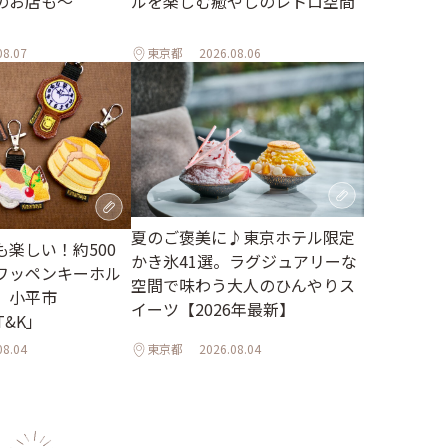
のお店も～
ルを楽しむ癒やしのレトロ空間
08.07
東京都
2026.08.06
夏のご褒美に♪東京ホテル限定
楽しい！約500
かき氷41選。ラグジュアリーな
ワッペンキーホル
空間で味わう大人のひんやりス
。小平市
イーツ【2026年最新】
 T&K」
08.04
東京都
2026.08.04