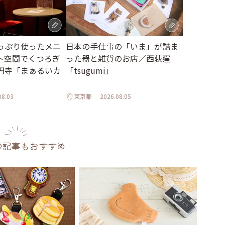
っぷり使ったメニ
日本の手仕事の「いま」が詰ま
ト空間でくつろぎ
った器と雑貨のお店／西荻窪
円寺「まぁるいカ
「tsugumi」
08.03
東京都
2026.08.05
の記事もおすすめ