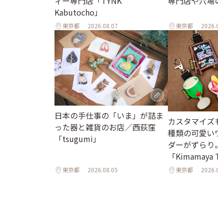
ィー専門店「TYNK
専門店や穴場
Kabutocho」
東京都
2026.08.07
東京都
2026.
日本の手仕事の「いま」が詰ま
カスタマイズも
った器と雑貨のお店／西荻窪
種類の可愛い
「tsugumi」
ダーがずらり
「Kimamaya
東京都
2026.08.05
東京都
2026.