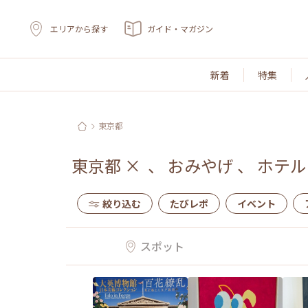
エリアから探す
ガイド・マガジン
新着
特集
東京都
東京都
×
、
おみやげ
、
ホテル
絞り込む
たびレポ
イベント
スポット