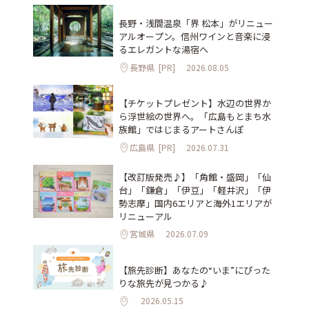
長野・浅間温泉「界 松本」がリニュー
アルオープン。信州ワインと音楽に浸
るエレガントな湯宿へ
長野県
[PR]
2026.08.05
【チケットプレゼント】水辺の世界か
ら浮世絵の世界へ。「広島もとまち水
族館」ではじまるアートさんぽ
広島県
[PR]
2026.07.31
【改訂版発売♪】「角館・盛岡」「仙
台」「鎌倉」「伊豆」「軽井沢」「伊
勢志摩」国内6エリアと海外1エリアが
リニューアル
宮城県
2026.07.09
【旅先診断】あなたの“いま”にぴった
りな旅先が見つかる♪
2026.05.15