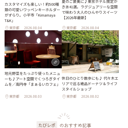
夏のご褒美に♪東京ホテル限定か
カスタマイズも楽しい！約500種
き氷41選。ラグジュアリーな空間
類の可愛いワッペンキーホルダー
で味わう大人のひんやりスイーツ
がずらり。小平市「Kimamaya
【2026年最新】
T&K」
東京都
2026.08.04
東京都
2026.08.04
地元野菜をたっぷり使ったメニュ
休日のひとり散歩にも♪ 代々木エ
ーも♪アート空間でくつろぎタイ
リアで巡る絶品ドーナツ＆ライフ
ムを／高円寺「まぁるいカフェ」
スタイルショップ
東京都
2026.08.03
東京都
2026.08.02
のおすすめ記事
たびレポ