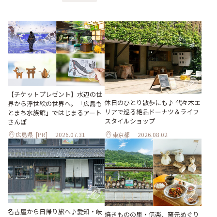
【チケットプレゼント】水辺の世
休日のひとり散歩にも♪ 代々木エ
界から浮世絵の世界へ。「広島も
リアで巡る絶品ドーナツ＆ライフ
とまち水族館」ではじまるアート
スタイルショップ
さんぽ
広島県
[PR]
2026.07.31
東京都
2026.08.02
名古屋から日帰り旅へ♪愛知・岐
焼きものの里・信楽、窯元めぐり