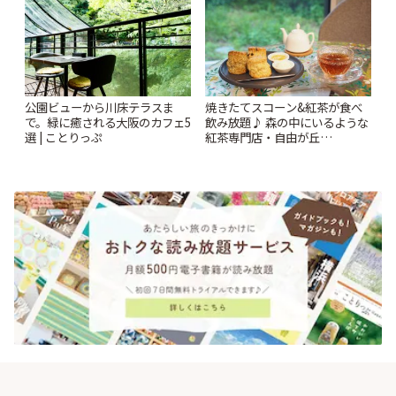
公園ビューから川床テラスま
焼きたてスコーン&紅茶が食べ
で。緑に癒される大阪のカフェ5
飲み放題♪ 森の中にいるような
選 | ことりっぷ
紅茶専門店・自由が丘
「YOTSUBA TEA」でのんびり
時間 | ことりっぷ