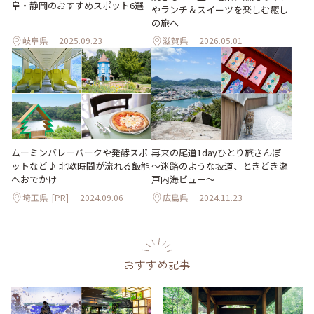
阜・静岡のおすすめスポット6選
やランチ＆スイーツを楽しむ癒し
の旅へ
岐阜県
2025.09.23
滋賀県
2026.05.01
ムーミンバレーパークや発酵スポ
再来の尾道1dayひとり旅さんぽ
ットなど♪ 北欧時間が流れる飯能
～迷路のような坂道、ときどき瀬
へおでかけ
戸内海ビュー～
埼玉県
[PR]
2024.09.06
広島県
2024.11.23
おすすめ記事