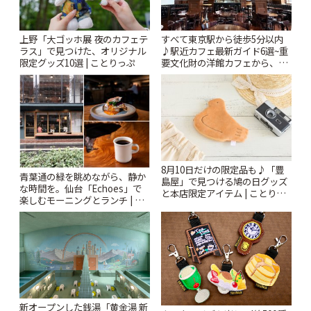
上野「大ゴッホ展 夜のカフェテ
すべて東京駅から徒歩5分以内
ラス」で見つけた、オリジナル
♪駅近カフェ最新ガイド6選~重
限定グッズ10選 | ことりっぷ
要文化財の洋館カフェから、改
札すぐのレトロ喫茶まで~ | こと
りっぷ
8月10日だけの限定品も♪「豊
青葉通の緑を眺めながら、静か
島屋」で見つける鳩の日グッズ
な時間を。仙台「Echoes」で
と本店限定アイテム | ことりっ
楽しむモーニングとランチ | こ
ぷ
とりっぷ
新オープンした銭湯「黄金湯 新