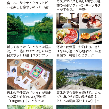
カスタマイズも楽しい!約500種
宿」へ。サウナとクラフトビー
類の可愛いワッペンキーホルダ
ルを楽しむ癒やしのレトロ空間
ーがずらり。小平市
| ことりっぷ
「Kimamaya T&K」 | ことりっ
ぷ
新しくなった「ことりっぷ軽井
河津・南伊豆でお泊まり。さり
沢」と一緒におでかけしたい注
げない心遣いが心地よい、料理
目スポット13選【スタンプラリ
自慢の一軒宿 | ことりっぷ
ー開催中】 | ことりっぷ
日本の手仕事の「いま」が詰ま
夏休みでも混雑を避けて。のん
った器と雑貨のお店/西荻窪
びり過ごせる国内旅先6選【こ
「tsugumi」 | ことりっぷ
とりっぷ編集部おすすめ】 | こ
とりっぷ