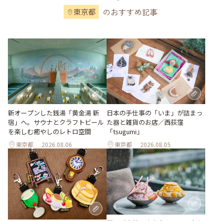
のおすすめ記事
東京都
新オープンした銭湯「黄金湯 新
日本の手仕事の「いま」が詰まっ
宿」へ。サウナとクラフトビール
た器と雑貨のお店／西荻窪
を楽しむ癒やしのレトロ空間
「tsugumi」
東京都
2026.08.06
東京都
2026.08.05