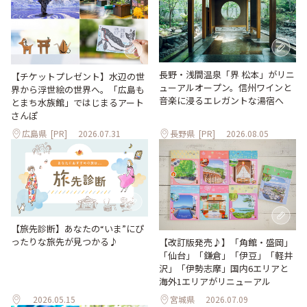
長野・浅間温泉「界 松本」がリニ
【チケットプレゼント】水辺の世
ューアルオープン。信州ワインと
界から浮世絵の世界へ。「広島も
音楽に浸るエレガントな湯宿へ
とまち水族館」ではじまるアート
さんぽ
広島県
[PR]
2026.07.31
長野県
[PR]
2026.08.05
【旅先診断】あなたの“いま”にぴ
ったりな旅先が見つかる♪
【改訂版発売♪】「角館・盛岡」
「仙台」「鎌倉」「伊豆」「軽井
沢」「伊勢志摩」国内6エリアと
海外1エリアがリニューアル
2026.05.15
宮城県
2026.07.09