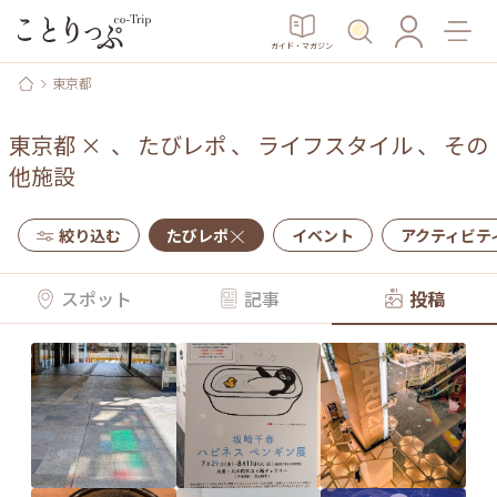
ガイド・マガジン
東京都
東京都
×
、
たびレポ
、
ライフスタイル
、
その
他施設
絞り込む
たびレポ
イベント
アクティビテ
スポット
記事
投稿