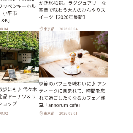
かき氷41選。ラグジュアリーな
ワッペンキーホル
空間で味わう大人のひんやりス
。小平市
イーツ【2026年最新】
 T&K」
08.04
東京都
2026.08.04
季節のパフェを味わいに♪ アン
散歩にも♪ 代々木
ティークに囲まれて、時間を忘
絶品ドーナツ＆ラ
れて過ごしたくなるカフェ／浅
ショップ
草「annorum cafe」
08.02
東京都
2026.08.01