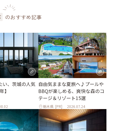
のおすすめ記事
パ
たい、茨城の人気
自由気ままな夏旅へ♪プールや
6年】
BBQが楽しめる、爽快な森のコ
テージ＆リゾート15選
08.02
栃木県
[PR]
2026.07.24