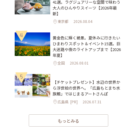
41選。ラグジュアリーな空間で味わう
大人のひんやりスイーツ【2026年最
新】
東京都
2026.08.04
4
黄金色に輝く絶景。夏休みに行きたい
ひまわりスポット＆イベント15選。巨
大迷路や夜のライトアップまで【2026
年夏】
全国
2026.08.01
5
【チケットプレゼント】水辺の世界か
ら浮世絵の世界へ。「広島もとまち水
族館」ではじまるアートさんぽ
広島県
[PR]
2026.07.31
もっとみる