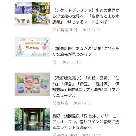
【チケットプレゼント】水辺の世界か
ら浮世絵の世界へ。「広島もとまち水
族館」ではじまるアートさんぽ
広島県
[PR]
2026.07.31
【旅先診断】あなたの“いま”にぴった
りな旅先が見つかる♪
2026.05.15
【改訂版発売♪】「角館・盛岡」「仙
台」「鎌倉」「伊豆」「軽井沢」「伊
勢志摩」国内6エリアと海外1エリアが
リニューアル
宮城県
2026.07.09
長野・浅間温泉「界 松本」がリニュー
アルオープン。信州ワインと音楽に浸
るエレガントな湯宿へ
長野県
[PR]
2026.08.05