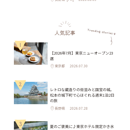
人気記事
1
【2026年7月】東京ニューオープン23
選
東京都
2026.07.30
2
レトロな蔵造りの街並みと国宝の城。
松本の城下町で心ほぐれる週末1泊2日
の旅
長野県
2026.07.28
3
夏のご褒美に♪東京ホテル限定かき氷