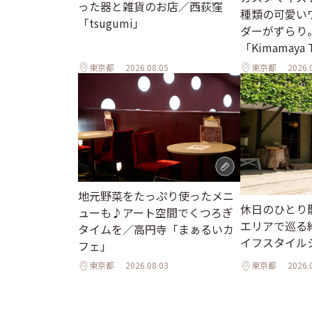
った器と雑貨のお店／西荻窪
種類の可愛い
「tsugumi」
ダーがずらり
「Kimamaya
東京都
2026.08.05
東京都
2026.
地元野菜をたっぷり使ったメニ
休日のひとり
ューも♪アート空間でくつろぎ
エリアで巡る
タイムを／高円寺「まぁるいカ
イフスタイル
フェ」
東京都
2026.08.03
東京都
2026.