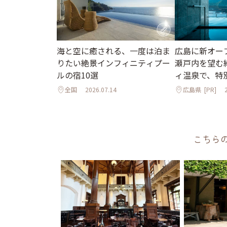
海と空に癒される、一度は泊ま
広島に新オー
りたい絶景インフィニティプー
瀬戸内を望む
ルの宿10選
ィ温泉で、特
全国
2026.07.14
広島県
[PR]
こちら