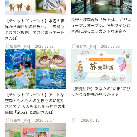
長野・浅間温泉「界 松本」がリニ
【チケットプレゼント】水辺の世
ューアルオープン。信州ワインと
界から浮世絵の世界へ。「広島も
音楽に浸るエレガントな湯宿へ
とまち水族館」ではじまるアート
さんぽ
広島県
[PR]
2026.07.31
長野県
[PR]
2026.08.05
【旅先診断】あなたの“いま”にぴ
ったりな旅先が見つかる♪
【チケットプレゼント】アートな
空間ともふもふの生きものに癒や
されて♪ 大人も楽しめる神戸の水
族館「átoa」と周辺さんぽ
兵庫県
[PR]
2026.08.07
2026.05.15