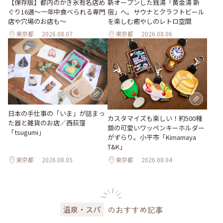
【保存版】都内のかき氷有名店め
新オープンした銭湯「黄金湯 新
ぐり16選～一年中食べられる専門
宿」へ。サウナとクラフトビール
店や穴場のお店も～
を楽しむ癒やしのレトロ空間
東京都
2026.08.07
東京都
2026.08.06
日本の手仕事の「いま」が詰まっ
カスタマイズも楽しい！約500種
た器と雑貨のお店／西荻窪
類の可愛いワッペンキーホルダー
「tsugumi」
がずらり。小平市「Kimamaya
T&K」
東京都
2026.08.05
東京都
2026.08.04
のおすすめ記事
温泉・スパ