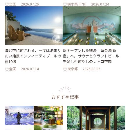
全国
2026.07.26
栃木県
[PR]
2026.07.24
海と空に癒される、一度は泊まり
新オープンした銭湯「黄金湯 新
たい絶景インフィニティプールの
宿」へ。サウナとクラフトビール
宿10選
を楽しむ癒やしのレトロ空間
全国
2026.07.14
東京都
2026.08.06
おすすめ記事