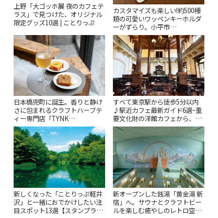
上野「大ゴッホ展 夜のカフェテ
カスタマイズも楽しい!約500種
ラス」で見つけた、オリジナル
類の可愛いワッペンキーホルダ
限定グッズ10選 | ことりっぷ
ーがずらり。小平市
「Kimamaya T&K」 | ことりっ
ぷ
日本橋兜町に誕生。香りと静け
すべて東京駅から徒歩5分以内
さに包まれるクラフトハーブテ
♪駅近カフェ最新ガイド6選~重
ィー専門店「TYNK
要文化財の洋館カフェから、改
Kabutocho」 | ことりっぷ
札すぐのレトロ喫茶まで~ | こと
りっぷ
新しくなった「ことりっぷ軽井
新オープンした銭湯「黄金湯 新
沢」と一緒におでかけしたい注
宿」へ。サウナとクラフトビー
目スポット13選【スタンプラリ
ルを楽しむ癒やしのレトロ空間