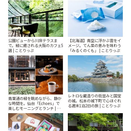
ー開催中】 | ことりっぷ
| ことりっぷ
公園ビューから川床テラスま
【北海道】青空に浮かぶ雲をイ
で。緑に癒される大阪のカフェ5
メージ。てん菜の恵みを味わう
選 | ことりっぷ
「みるくのくも」 | ことりっぷ
レトロな蔵造りの街並みと国宝
青葉通の緑を眺めながら、静か
の城。松本の城下町で心ほぐれ
な時間を。仙台「Echoes」で
る週末1泊2日の旅 | ことりっぷ
楽しむモーニングとランチ | こ
とりっぷ