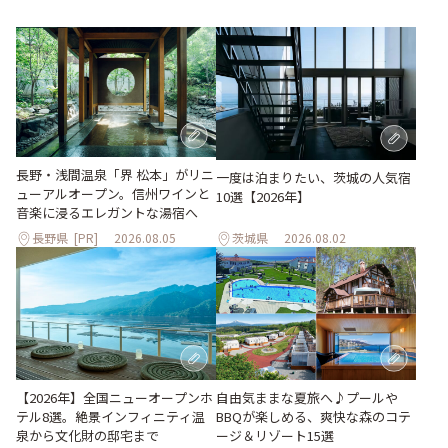
長野・浅間温泉「界 松本」がリニ
一度は泊まりたい、茨城の人気宿
ューアルオープン。信州ワインと
10選【2026年】
音楽に浸るエレガントな湯宿へ
長野県
[PR]
2026.08.05
茨城県
2026.08.02
自由気ままな夏旅へ♪プールや
【2026年】全国ニューオープンホ
BBQが楽しめる、爽快な森のコテ
テル8選。絶景インフィニティ温
ージ＆リゾート15選
泉から文化財の邸宅まで