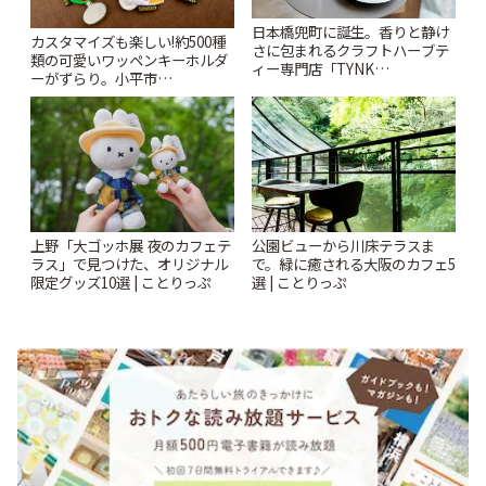
日本橋兜町に誕生。香りと静け
カスタマイズも楽しい!約500種
さに包まれるクラフトハーブテ
類の可愛いワッペンキーホルダ
ィー専門店「TYNK
ーがずらり。小平市
Kabutocho」 | ことりっぷ
「Kimamaya T&K」 | ことりっ
ぷ
上野「大ゴッホ展 夜のカフェテ
公園ビューから川床テラスま
ラス」で見つけた、オリジナル
で。緑に癒される大阪のカフェ5
限定グッズ10選 | ことりっぷ
選 | ことりっぷ