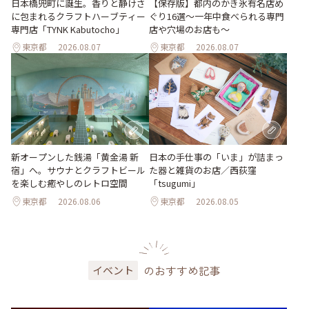
日本橋兜町に誕生。香りと静けさ
【保存版】都内のかき氷有名店め
に包まれるクラフトハーブティー
ぐり16選～一年中食べられる専門
専門店「TYNK Kabutocho」
店や穴場のお店も～
東京都
2026.08.07
東京都
2026.08.07
新オープンした銭湯「黄金湯 新
日本の手仕事の「いま」が詰まっ
宿」へ。サウナとクラフトビール
た器と雑貨のお店／西荻窪
を楽しむ癒やしのレトロ空間
「tsugumi」
東京都
2026.08.06
東京都
2026.08.05
のおすすめ記事
イベント