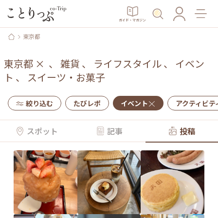
ガイド・マガジン
東京都
東京都
×
、
雑貨
、
ライフスタイル
、
イベン
ト
、
スイーツ・お菓子
絞り込む
たびレポ
イベント
アクティビテ
スポット
記事
投稿