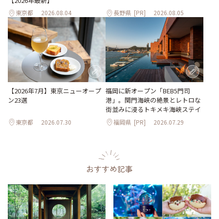
【2026年最新】
東京都
2026.08.04
長野県
[PR]
2026.08.05
【2026年7月】東京ニューオープ
福岡に新オープン「BEB5門司
ン23選
港」。関門海峡の絶景とレトロな
街並みに浸るトキメキ海峡ステイ
東京都
2026.07.30
福岡県
[PR]
2026.07.29
おすすめ記事