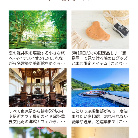
夏の軽井沢を堪能する小さな旅
8月10日だけの限定品も♪「豊
へ~マイナスイオンに包まれな
島屋」で見つける鳩の日グッズ
がら名建築や美術館をめぐろう
と本店限定アイテム | ことりっ
~ | ことりっぷ
ぷ
すべて東京駅から徒歩5分以内
ことりっぷ編集部がもう一度泊
♪駅近カフェ最新ガイド6選~重
まりたい宿10選。忘れられない
要文化財の洋館カフェから、改
絶景や温泉、名建築まで | こと
札すぐのレトロ喫茶まで~ | こと
りっぷ
りっぷ