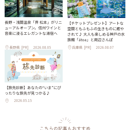
長野・浅間温泉「界 松本」がリニ
【チケットプレゼント】アートな
ューアルオープン。信州ワインと
空間ともふもふの生きものに癒や
音楽に浸るエレガントな湯宿へ
されて♪ 大人も楽しめる神戸の水
族館「átoa」と周辺さんぽ
長野県
[PR]
2026.08.05
兵庫県
[PR]
2026.08.07
【旅先診断】あなたの“いま”にぴ
ったりな旅先が見つかる♪
2026.05.15
こちらの記事もおすすめ