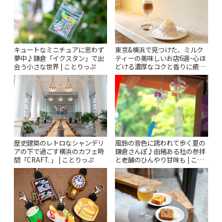
キュートなミニチュアに思わず
東京&横浜で見つけた、ミルク
夢中♪鎌倉「イクスタン」で出
ティーの美味しいお店6選~心ほ
会う小さな世界 | ことりっぷ
どける濃厚なコクと香りに癒や
されるティータイム~ | ことりっ
ぷ
風鈴の音色に誘われて歩く夏の
歴史建築のレトロなシャンデリ
鎌倉さんぽ♪由緒ある社の参拝
アの下で過ごす横浜のカフェ時
と老舗のひんやり甘味も | こと
間「CRAFT. 」 | ことりっぷ
りっぷ