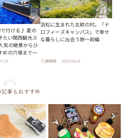
浜松に生まれた北欧の村。「ド
間で行ける♪ 夏の
ロフィーズキャンパス」で幸せ
きたい関西観光ス
な暮らしに出会う旅～前編
～人気の絶景からひ
すめの穴場まで～
07.19
静岡県
2019.04.10
の記事もおすすめ