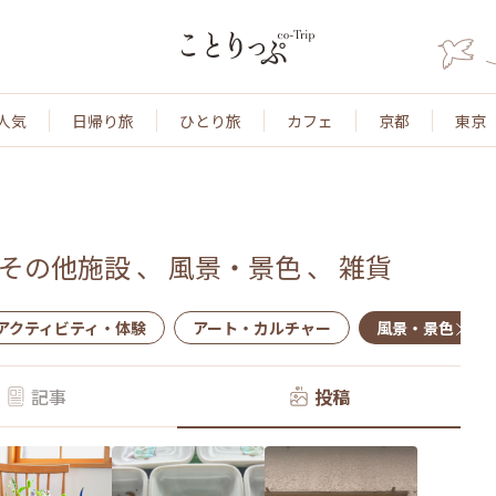
人気
日帰り旅
ひとり旅
カフェ
京都
東京
その他施設
、
風景・景色
、
雑貨
アクティビティ・体験
アート・カルチャー
風景・景色
記事
投稿