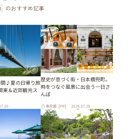
のおすすめ記事
色
歴史が息づく街・日本橋兜町。
時間♪夏の日帰り旅
時をつなぐ風景に出会う一日さ
関東＆近郊観光ス
んぽ
07.20
東京都
[PR]
2026.07.28