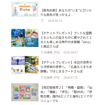
【旅先診断】あなたの“いま”にぴった
りな旅先が見つかる♪
2026.05.15
【チケットプレゼント】アートな空間
ともふもふの生きものに癒やされて♪
大人も楽しめる神戸の水族館「átoa」
と周辺さんぽ
兵庫県
[PR]
2026.08.07
【チケットプレゼント】水辺の世界か
ら浮世絵の世界へ。「広島もとまち水
族館」ではじまるアートさんぽ
広島県
[PR]
2026.07.31
【改訂版発売♪】「角館・盛岡」「仙
台」「鎌倉」「伊豆」「軽井沢」「伊
勢志摩」国内6エリアと海外1エリアが
リニューアル