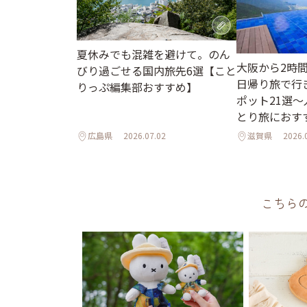
夏休みでも混雑を避けて。のん
大阪から2時
びり過ごせる国内旅先6選【こと
日帰り旅で行
りっぷ編集部おすすめ】
ポット21選
とり旅におす
広島県
2026.07.02
滋賀県
2026.
こちら