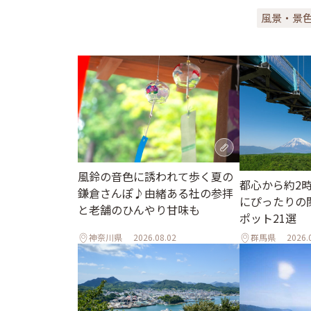
風景・景
風鈴の音色に誘われて歩く夏の
都心から約2
鎌倉さんぽ♪由緒ある社の参拝
にぴったりの
と老舗のひんやり甘味も
ポット21選
神奈川県
2026.08.02
群馬県
2026.