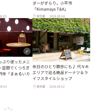
ダーがずらり。小平市
「Kimamaya T&K」
08.05
東京都
2026.08.04
っぷり使ったメニ
休日のひとり散歩にも♪ 代々木
ト空間でくつろぎ
エリアで巡る絶品ドーナツ＆ラ
円寺「まぁるいカ
イフスタイルショップ
08.03
東京都
2026.08.02