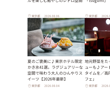
ルを楽しむ癒やしのレトロ空間
「tsugumi」
東京都
2026.08.06
東京都
2026.
地元野菜をた
夏のご褒美に♪東京ホテル限定
ューも♪アー
かき氷41選。ラグジュアリーな
タイムを／高
空間で味わう大人のひんやりス
フェ」
イーツ【2026年最新】
東京都
2026.08.04
東京都
2026.