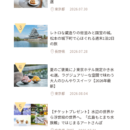
選
東京都
2026.07.30
3
レトロな蔵造りの街並みと国宝の城。
松本の城下町で心ほぐれる週末1泊2日
の旅
長野県
2026.07.28
4
夏のご褒美に♪東京ホテル限定かき氷
41選。ラグジュアリーな空間で味わう
大人のひんやりスイーツ【2026年最
新】
東京都
2026.08.04
5
【チケットプレゼント】水辺の世界か
ら浮世絵の世界へ。「広島もとまち水
族館」ではじまるアートさんぽ