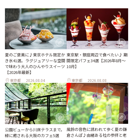
夏のご褒美に♪東京ホテル限定か
東京駅・銀座周辺で食べたい♪ 期
き氷41選。ラグジュアリーな空間
間限定パフェ34選【2026年8月～
で味わう大人のひんやりスイーツ
10月】
【2026年最新】
東京都
2026.08.04
東京都
2026.08.08
風鈴の音色に誘われて歩く夏の鎌
公園ビューから川床テラスまで。
倉さんぽ♪由緒ある社の参拝と老
緑に癒される大阪のカフェ5選