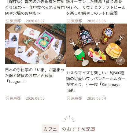
【保存版】都内のかき氷有名店め
新オープンした銭湯「黄金湯 新
ぐり16選～一年中食べられる専門
宿」へ。サウナとクラフトビール
店や穴場のお店も～
を楽しむ癒やしのレトロ空間
東京都
2026.08.07
東京都
2026.08.06
日本の手仕事の「いま」が詰まっ
カスタマイズも楽しい！約500種
た器と雑貨のお店／西荻窪
類の可愛いワッペンキーホルダー
「tsugumi」
がずらり。小平市「Kimamaya
T&K」
東京都
2026.08.05
東京都
2026.08.04
のおすすめ記事
カフェ