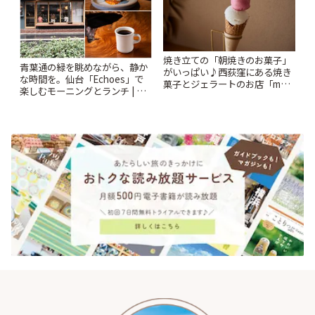
焼き立ての「朝焼きのお菓子」
青葉通の緑を眺めながら、静か
がいっぱい♪西荻窪にある焼き
な時間を。仙台「Echoes」で
菓子とジェラートのお店「mUni
楽しむモーニングとランチ | こ
(ムニ)」 | ことりっぷ
とりっぷ