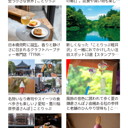
会う小さな世界 | ことりっぷ
の郷)」。試食や買い物も楽しみ
♪ | ことりっぷ
日本橋兜町に誕生。香りと静け
新しくなった「ことりっぷ軽井
さに包まれるクラフトハーブテ
沢」と一緒におでかけしたい注
ィー専門店「TYNK
目スポット13選【スタンプラリ
Kabutocho」 | ことりっぷ
ー開催中】 | ことりっぷ
風鈴の音色に誘われて歩く夏の
名物いなり寿司やスイーツの食
鎌倉さんぽ♪由緒ある社の参拝
べ歩きも楽しい♪愛知・豊川稲
と老舗のひんやり甘味も | こと
荷参道さんぽ | ことりっぷ
りっぷ