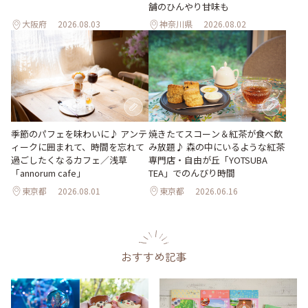
舗のひんやり甘味も
大阪府
2026.08.03
神奈川県
2026.08.02
季節のパフェを味わいに♪ アンテ
焼きたてスコーン＆紅茶が食べ飲
ィークに囲まれて、時間を忘れて
み放題♪ 森の中にいるような紅茶
過ごしたくなるカフェ／浅草
専門店・自由が丘「YOTSUBA
「annorum cafe」
TEA」でのんびり時間
東京都
2026.08.01
東京都
2026.06.16
おすすめ記事