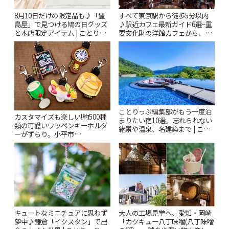
8月10日だけの限定品も♪「豊
すべて東京駅から徒歩5分以内
島屋」で見つける鳩の日グッズ
♪駅近カフェ最新ガイド6選~重
と本店限定アイテム | ことりっ
要文化財の洋館カフェから、改
ぷ
札すぐのレトロ喫茶まで~ | こと
りっぷ
ことりっぷ編集部がもう一度泊
カスタマイズも楽しい!約500種
まりたい宿10選。忘れられない
類の可愛いワッペンキーホルダ
絶景や温泉、名建築まで | こと
ーがずらり。小平市
りっぷ
「Kimamaya T&K」 | ことりっ
ぷ
キュートなミニチュアに思わず
大人の工場見学へ、愛知・岡崎
夢中♪鎌倉「イクスタン」で出
「カクキュー八丁味噌(八丁味噌