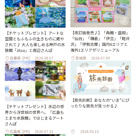
【改訂版発売♪】「角館・盛岡」
【チケットプレゼント】アートな
「仙台」「鎌倉」「伊豆」「軽井
空間ともふもふの生きものに癒や
沢」「伊勢志摩」国内6エリアと
されて♪ 大人も楽しめる神戸の水
海外1エリアがリニューアル
族館「átoa」と周辺さんぽ
兵庫県
[PR]
2026.08.07
宮城県
2026.07.09
【旅先診断】あなたの“いま”にぴ
ったりな旅先が見つかる♪
【チケットプレゼント】水辺の世
界から浮世絵の世界へ。「広島も
とまち水族館」ではじまるアート
さんぽ
広島県
[PR]
2026.07.31
2026.05.15