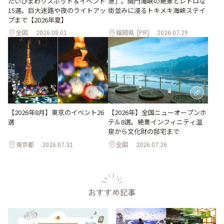
たいひまわりスポット＆イベント
港」。関門海峡の絶景とレトロな
15選。巨大迷路や夜のライトアッ
街並みに浸るトキメキ海峡ステイ
プまで【2026年夏】
全国
2026.08.01
福岡県
[PR]
2026.07.29
【2026年8月】東京のイベント26
【2026年】全国ニューオープンホ
選
テル8選。絶景インフィニティ温
泉から文化財の邸宅まで
東京都
2026.07.31
全国
2026.07.26
おすすめ記事