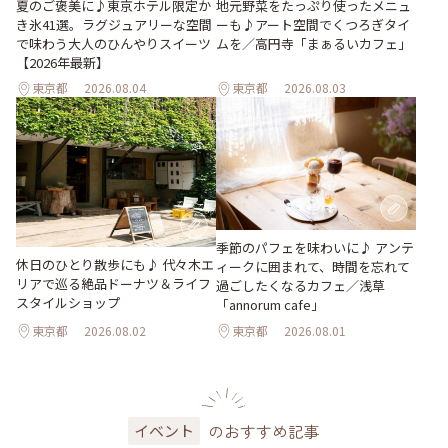
地元野菜をたっぷり使ったメニュ
夏のご褒美に♪東京ホテル限定か
ーも♪アート空間でくつろぎタイ
き氷41選。ラグジュアリーな空間
ムを／高円寺「まぁるいカフェ」
で味わう大人のひんやりスイーツ
【2026年最新】
東京都
2026.08.04
東京都
2026.08.03
季節のパフェを味わいに♪ アンテ
休日のひとり散歩にも♪ 代々木エ
ィークに囲まれて、時間を忘れて
リアで巡る絶品ドーナツ＆ライフ
過ごしたくなるカフェ／浅草
スタイルショップ
「annorum cafe」
東京都
2026.08.02
東京都
2026.08.01
のおすすめ記事
イベント