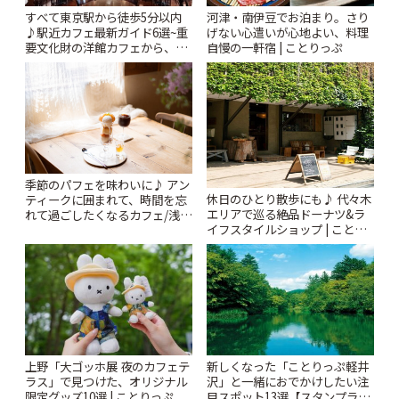
すべて東京駅から徒歩5分以内
河津・南伊豆でお泊まり。さり
♪駅近カフェ最新ガイド6選~重
げない心遣いが心地よい、料理
要文化財の洋館カフェから、改
自慢の一軒宿 | ことりっぷ
札すぐのレトロ喫茶まで~ | こと
りっぷ
季節のパフェを味わいに♪ アン
休日のひとり散歩にも♪ 代々木
ティークに囲まれて、時間を忘
エリアで巡る絶品ドーナツ&ラ
れて過ごしたくなるカフェ/浅草
イフスタイルショップ | ことり
「annorum cafe」 | ことりっぷ
っぷ
上野「大ゴッホ展 夜のカフェテ
新しくなった「ことりっぷ軽井
ラス」で見つけた、オリジナル
沢」と一緒におでかけしたい注
限定グッズ10選 | ことりっぷ
目スポット13選【スタンプラリ