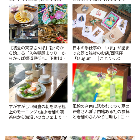
ー開催中】 | ことりっぷ
【初夏の東京さんぽ】朝5時か
日本の手仕事の「いま」が詰ま
ら始まる「入谷朝顔まつり」か
った器と雑貨のお店/西荻窪
らかっぱ橋道具街へ。下町1day
「tsugumi」 | ことりっぷ
さんぽプラン | ことりっぷ
風鈴の音色に誘われて歩く夏の
すがすがしい鎌倉の朝を彩る極
鎌倉さんぽ♪由緒ある社の参拝
上のモーニング7選♪老舗の喫
と老舗のひんやり甘味も | こと
茶店から海沿いのカフェまで |
りっぷ
ことりっぷ