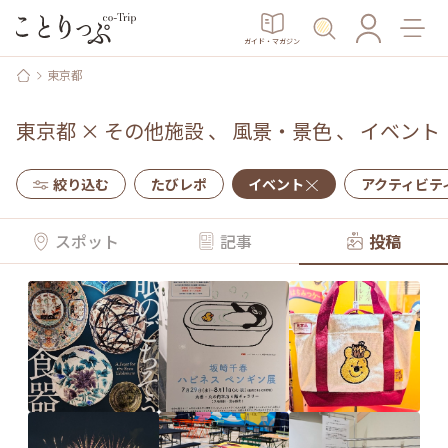
ガイド・マガジン
東京都
東京都
×
その他施設
、
風景・景色
、
イベント
絞り込む
たびレポ
イベント
アクティビテ
スポット
記事
投稿