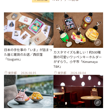
日本の手仕事の「いま」が詰まっ
カスタマイズも楽しい！約500種
た器と雑貨のお店／西荻窪
類の可愛いワッペンキーホルダー
「tsugumi」
がずらり。小平市「Kimamaya
T&K」
東京都
2026.08.05
東京都
2026.08.04