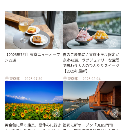
【2026年7月】東京ニューオープ
夏のご褒美に♪東京ホテル限定か
ン23選
き氷41選。ラグジュアリーな空間
で味わう大人のひんやりスイーツ
【2026年最新】
東京都
2026.07.30
東京都
2026.08.04
黄金色に輝く絶景。夏休みに行き
福岡に新オープン「BEB5門司