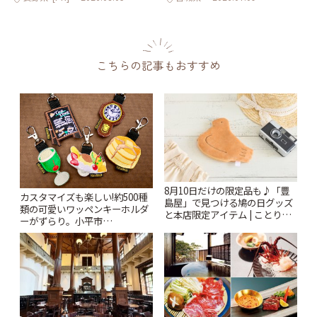
こちらの記事もおすすめ
8月10日だけの限定品も♪「豊
カスタマイズも楽しい!約500種
島屋」で見つける鳩の日グッズ
類の可愛いワッペンキーホルダ
と本店限定アイテム | ことりっ
ーがずらり。小平市
ぷ
「Kimamaya T&K」 | ことりっ
ぷ