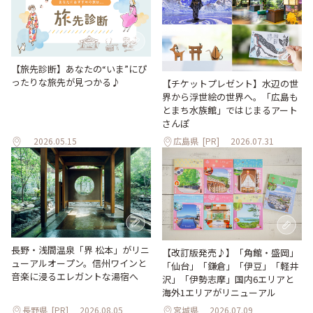
【旅先診断】あなたの“いま”にぴ
ったりな旅先が見つかる♪
【チケットプレゼント】水辺の世
界から浮世絵の世界へ。「広島も
とまち水族館」ではじまるアート
さんぽ
2026.05.15
広島県
[PR]
2026.07.31
長野・浅間温泉「界 松本」がリニ
【改訂版発売♪】「角館・盛岡」
ューアルオープン。信州ワインと
「仙台」「鎌倉」「伊豆」「軽井
音楽に浸るエレガントな湯宿へ
沢」「伊勢志摩」国内6エリアと
海外1エリアがリニューアル
長野県
[PR]
2026.08.05
宮城県
2026.07.09