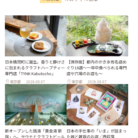
日本橋兜町に誕生。香りと静けさ
【保存版】都内のかき氷有名店め
に包まれるクラフトハーブティー
ぐり16選～一年中食べられる専門
専門店「TYNK Kabutocho」
店や穴場のお店も～
東京都
2026.08.07
東京都
2026.08.07
新オープンした銭湯「黄金湯 新
日本の手仕事の「いま」が詰まっ
宿」へ。サウナとクラフトビール
た器と雑貨のお店／西荻窪