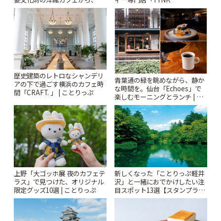
札すぐのレトロ喫茶まで~ | こと
Kabutocho」 | ことりっぷ
りっぷ
歴史建築のレトロなシャンデリ
青葉通の緑を眺めながら、静か
アの下で過ごす横浜のカフェ時
な時間を。仙台「Echoes」で
間「CRAFT. 」 | ことりっぷ
楽しむモーニングとランチ | こ
とりっぷ
上野「大ゴッホ展 夜のカフェテ
新しくなった「ことりっぷ軽井
ラス」で見つけた、オリジナル
沢」と一緒におでかけしたい注
限定グッズ10選 | ことりっぷ
目スポット13選【スタンプラリ
ー開催中】 | ことりっぷ