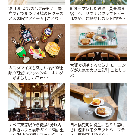
8月10日だけの限定品も♪「豊
新オープンした銭湯「黄金湯 新
島屋」で見つける鳩の日グッズ
宿」へ。サウナとクラフトビー
と本店限定アイテム | ことりっ
ルを楽しむ癒やしのレトロ空間
ぷ
| ことりっぷ
大阪で朝活するなら♪ モーニン
カスタマイズも楽しい!約500種
グが人気のカフェ5選 | ことりっ
類の可愛いワッペンキーホルダ
ぷ
ーがずらり。小平市
「Kimamaya T&K」 | ことりっ
ぷ
すべて東京駅から徒歩5分以内
日本橋兜町に誕生。香りと静け
♪駅近カフェ最新ガイド6選~重
さに包まれるクラフトハーブテ
要文化財の洋館カフェから、改
ィー専門店「TYNK