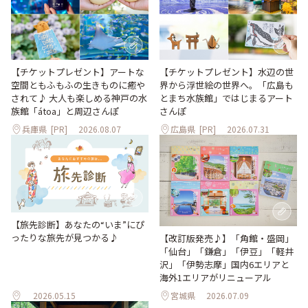
【チケットプレゼント】アートな
【チケットプレゼント】水辺の世
空間ともふもふの生きものに癒や
界から浮世絵の世界へ。「広島も
されて♪ 大人も楽しめる神戸の水
とまち水族館」ではじまるアート
族館「átoa」と周辺さんぽ
さんぽ
兵庫県
[PR]
2026.08.07
広島県
[PR]
2026.07.31
【旅先診断】あなたの“いま”にぴ
ったりな旅先が見つかる♪
【改訂版発売♪】「角館・盛岡」
「仙台」「鎌倉」「伊豆」「軽井
沢」「伊勢志摩」国内6エリアと
海外1エリアがリニューアル
2026.05.15
宮城県
2026.07.09