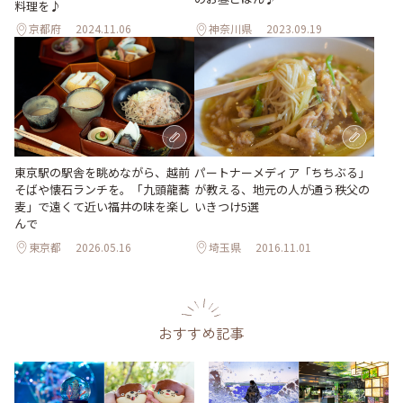
料理を♪
京都府
2024.11.06
神奈川県
2023.09.19
東京駅の駅舎を眺めながら、越前
パートナーメディア「ちちぶる」
そばや懐石ランチを。「九頭龍蕎
が教える、地元の人が通う秩父の
麦」で遠くて近い福井の味を楽し
いきつけ5選
んで
東京都
2026.05.16
埼玉県
2016.11.01
おすすめ記事