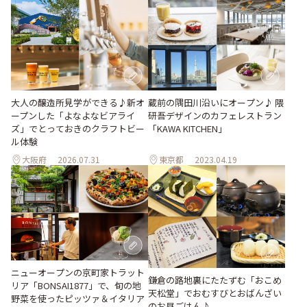
大人の醸造所見学ができる♪新オ
蔵前の隅田川沿いにオープン♪ 隈
ープンした「よなよなビアライ
研吾デザインのカフェレストラン
ズ」でとっておきのクラフトビー
「KAWA KITCHEN」
ル体験
大阪府
2026.07.31
東京都
2023.04.19
ニューオープンの京町家トラット
鎌倉の路地裏にたたずむ「おこめ
リア「BONSAI1877」で、旬の地
天松堂」でおむすびとおばんざい
野菜を使ったピッツァ＆イタリア
のお昼ごはん♪