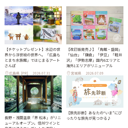
【改訂版発売♪】「角館・盛岡」
【チケットプレゼント】水辺の世
「仙台」「鎌倉」「伊豆」「軽井
界から浮世絵の世界へ。「広島も
沢」「伊勢志摩」国内6エリアと
とまち水族館」ではじまるアート
海外1エリアがリニューアル
さんぽ
広島県
[PR]
2026.07.31
宮城県
2026.07.09
【旅先診断】あなたの“いま”にぴ
長野・浅間温泉「界 松本」がリニ
ったりな旅先が見つかる♪
ューアルオープン。信州ワインと