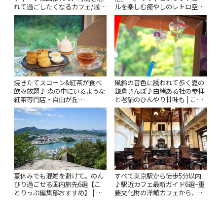
れて過ごしたくなるカフェ/浅草
ルを楽しむ癒やしのレトロ空間
「annorum cafe」 | ことりっぷ
| ことりっぷ
風鈴の音色に誘われて歩く夏の
焼きたてスコーン&紅茶が食べ
鎌倉さんぽ♪由緒ある社の参拝
飲み放題♪ 森の中にいるような
と老舗のひんやり甘味も | こと
紅茶専門店・自由が丘
りっぷ
「YOTSUBA TEA」でのんびり
時間 | ことりっぷ
夏休みでも混雑を避けて。のん
すべて東京駅から徒歩5分以内
びり過ごせる国内旅先6選【こ
♪駅近カフェ最新ガイド6選~重
とりっぷ編集部おすすめ】 | こ
要文化財の洋館カフェから、改
とりっぷ
札すぐのレトロ喫茶まで~ | こと
りっぷ