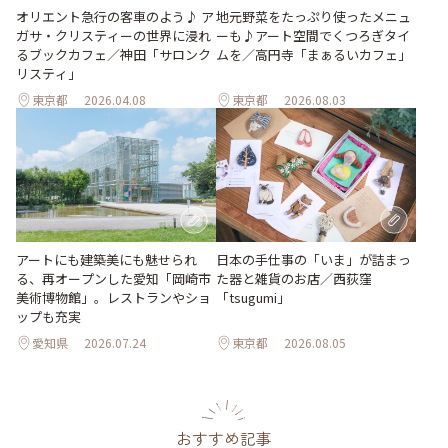
地元野菜をたっぷり使ったメニュ
オリエント急行の客車のよう♪ ア
ーも♪アート空間でくつろぎタイ
ガサ・クリスティーの世界に浸れ
ムを／高円寺「まぁるいカフェ」
るブックカフェ／神田「サロンク
リスティ」
東京都
2026.04.08
東京都
2026.08.03
日本の手仕事の「いま」が詰まっ
アートにも建築美にも魅せられ
た器と雑貨のお店／西荻窪
る、再オープンした愛知「岡崎市
「tsugumi」
美術博物館」。レストランやショ
ップも充実
愛知県
2026.07.24
東京都
2026.08.05
おすすめ記事