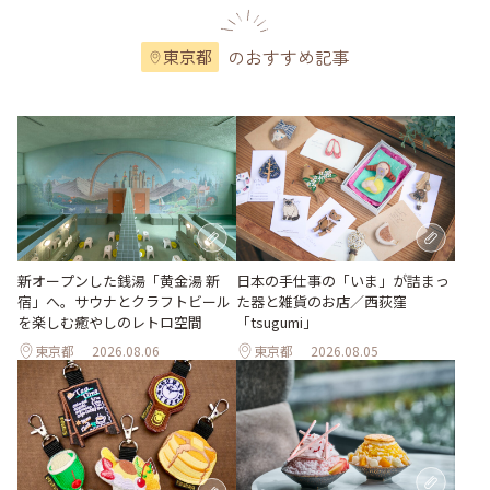
のおすすめ記事
東京都
新オープンした銭湯「黄金湯 新
日本の手仕事の「いま」が詰まっ
宿」へ。サウナとクラフトビール
た器と雑貨のお店／西荻窪
を楽しむ癒やしのレトロ空間
「tsugumi」
東京都
2026.08.06
東京都
2026.08.05