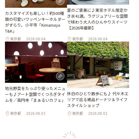
夏のご褒美に♪東京ホテル限定か
カスタマイズも楽しい！約500種
き氷41選。ラグジュアリーな空間
類の可愛いワッペンキーホルダー
で味わう大人のひんやりスイーツ
がずらり。小平市「Kimamaya
【2026年最新】
T&K」
東京都
2026.08.04
東京都
2026.08.04
地元野菜をたっぷり使ったメニュ
休日のひとり散歩にも♪ 代々木エ
ーも♪アート空間でくつろぎタイ
リアで巡る絶品ドーナツ＆ライフ
ムを／高円寺「まぁるいカフェ」
スタイルショップ
東京都
2026.08.03
東京都
2026.08.02