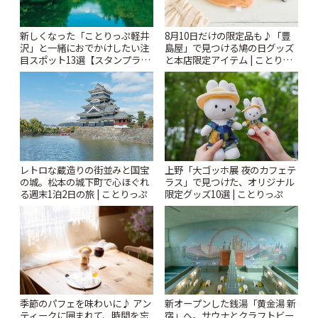
新しくなった「ことりっぷ軽井
8月10日だけの限定品も♪「豊
沢」と一緒におでかけしたい注
島屋」で見つける鳩の日グッズ
目スポット13選【スタンプラリ
と本店限定アイテム | ことりっ
ー開催中】 | ことりっぷ
ぷ
レトロな蔵造りの街並みと国宝
上野「大ゴッホ展 夜のカフェテ
の城。松本の城下町で心ほぐれ
ラス」で見つけた、オリジナル
る週末1泊2日の旅 | ことりっぷ
限定グッズ10選 | ことりっぷ
季節のパフェを味わいに♪ アン
新オープンした銭湯「黄金湯 新
ティークに囲まれて、時間を忘
宿」へ。サウナとクラフトビー