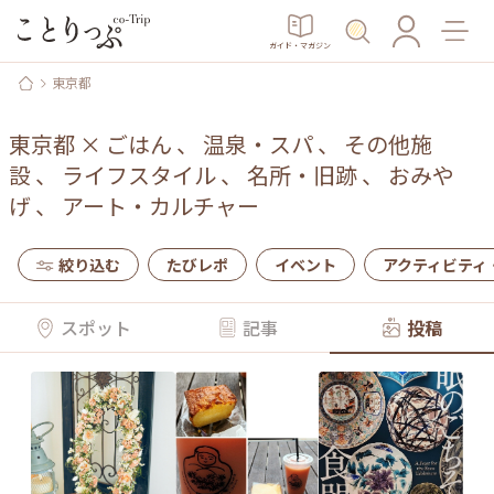
ガイド・マガジン
東京都
東京都
×
ごはん
、
温泉・スパ
、
その他施
設
、
ライフスタイル
、
名所・旧跡
、
おみや
げ
、
アート・カルチャー
絞り込む
たびレポ
イベント
アクティビティ
スポット
記事
投稿