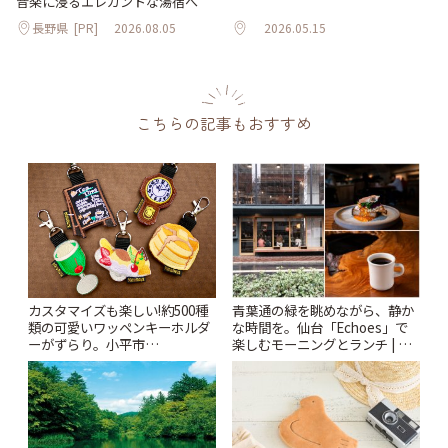
音楽に浸るエレガントな湯宿へ
長野県
[PR]
2026.08.05
2026.05.15
こちらの記事もおすすめ
カスタマイズも楽しい!約500種
青葉通の緑を眺めながら、静か
類の可愛いワッペンキーホルダ
な時間を。仙台「Echoes」で
ーがずらり。小平市
楽しむモーニングとランチ | こ
「Kimamaya T&K」 | ことりっ
とりっぷ
ぷ