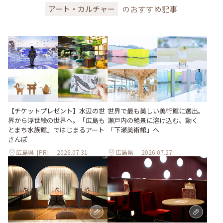
のおすすめ記事
アート・カルチャー
世界で最も美しい美術館に選出。
【チケットプレゼント】水辺の世
瀬戸内の絶景に溶け込む、動く
界から浮世絵の世界へ。「広島も
「下瀬美術館」へ
とまち水族館」ではじまるアート
さんぽ
広島県
[PR]
2026.07.31
広島県
2026.07.27