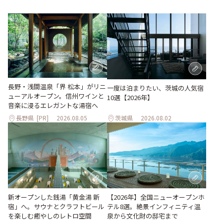
長野・浅間温泉「界 松本」がリニ
一度は泊まりたい、茨城の人気宿
ューアルオープン。信州ワインと
10選【2026年】
音楽に浸るエレガントな湯宿へ
長野県
[PR]
2026.08.05
茨城県
2026.08.02
新オープンした銭湯「黄金湯 新
【2026年】全国ニューオープンホ
宿」へ。サウナとクラフトビール
テル8選。絶景インフィニティ温
を楽しむ癒やしのレトロ空間
泉から文化財の邸宅まで