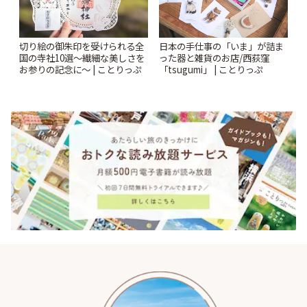
切り絵の御朱印を受けられる全
日本の手仕事の「いま」が詰ま
国の寺社10選〜繊細な美しさを
った器と雑貨のお店/西荻窪
お参りの記念に〜 | ことりっぷ
「tsugumi」 | ことりっぷ