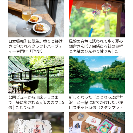
札すぐのレトロ喫茶まで~ | こと
♪ | ことりっぷ
りっぷ
風鈴の音色に誘われて歩く夏の
日本橋兜町に誕生。香りと静け
鎌倉さんぽ♪由緒ある社の参拝
さに包まれるクラフトハーブテ
と老舗のひんやり甘味も | こと
ィー専門店「TYNK
りっぷ
Kabutocho」 | ことりっぷ
公園ビューから川床テラスま
新しくなった「ことりっぷ軽井
で。緑に癒される大阪のカフェ5
沢」と一緒におでかけしたい注
選 | ことりっぷ
目スポット13選【スタンプラリ
ー開催中】 | ことりっぷ