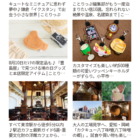
キュートなミニチュアに思わず
ことりっぷ編集部がもう一度泊
夢中♪鎌倉「イクスタン」で出
まりたい宿10選。忘れられない
会う小さな世界 | ことりっぷ
絶景や温泉、名建築まで | こと
りっぷ
8月10日だけの限定品も♪「豊
カスタマイズも楽しい!約500種
島屋」で見つける鳩の日グッズ
類の可愛いワッペンキーホルダ
と本店限定アイテム | ことりっ
ーがずらり。小平市
ぷ
「Kimamaya T&K」 | ことりっ
ぷ
すべて東京駅から徒歩5分以内
大人の工場見学へ、愛知・岡崎
♪駅近カフェ最新ガイド6選~重
「カクキュー八丁味噌(八丁味噌
要文化財の洋館カフェから、改
の郷)」。試食や買い物も楽しみ