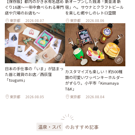
【保存版】都内のかき氷有名店め
新オープンした銭湯「黄金湯 新
ぐり16選～一年中食べられる専門
宿」へ。サウナとクラフトビール
店や穴場のお店も～
を楽しむ癒やしのレトロ空間
東京都
2026.08.07
東京都
2026.08.06
日本の手仕事の「いま」が詰まっ
カスタマイズも楽しい！約500種
た器と雑貨のお店／西荻窪
類の可愛いワッペンキーホルダー
「tsugumi」
がずらり。小平市「Kimamaya
T&K」
東京都
2026.08.05
東京都
2026.08.04
のおすすめ記事
温泉・スパ