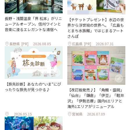
長野・浅間温泉「界 松本」がリニ
【チケットプレゼント】水辺の世
ューアルオープン。信州ワインと
界から浮世絵の世界へ。「広島も
音楽に浸るエレガントな湯宿へ
とまち水族館」ではじまるアート
さんぽ
長野県
[PR]
2026.08.05
広島県
[PR]
2026.07.31
【旅先診断】あなたの“いま”にぴ
ったりな旅先が見つかる♪
【改訂版発売♪】「角館・盛岡」
「仙台」「鎌倉」「伊豆」「軽井
沢」「伊勢志摩」国内6エリアと
海外1エリアがリニューアル
2026.05.15
宮城県
2026.07.09