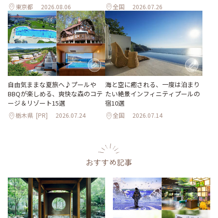
東京都
2026.08.06
全国
2026.07.26
自由気ままな夏旅へ♪プールや
海と空に癒される、一度は泊まり
BBQが楽しめる、爽快な森のコテ
たい絶景インフィニティプールの
ージ＆リゾート15選
宿10選
栃木県
[PR]
2026.07.24
全国
2026.07.14
おすすめ記事