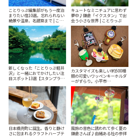
ことりっぷ編集部がもう一度泊
キュートなミニチュアに思わず
まりたい宿10選。忘れられない
夢中♪鎌倉「イクスタン」で出
絶景や温泉、名建築まで | こと
会う小さな世界 | ことりっぷ
りっぷ
新しくなった「ことりっぷ軽井
カスタマイズも楽しい!約500種
沢」と一緒におでかけしたい注
類の可愛いワッペンキーホルダ
目スポット13選【スタンプラリ
ーがずらり。小平市
ー開催中】 | ことりっぷ
「Kimamaya T&K」 | ことりっ
ぷ
風鈴の音色に誘われて歩く夏の
日本橋兜町に誕生。香りと静け
鎌倉さんぽ♪由緒ある社の参拝
さに包まれるクラフトハーブテ