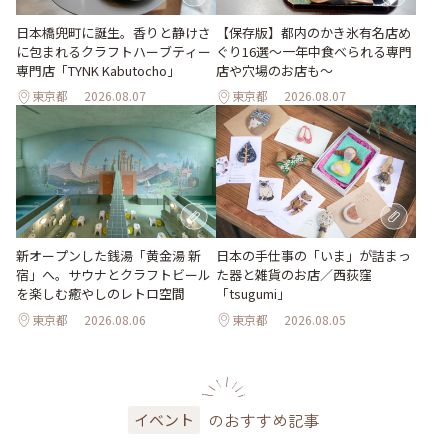
日本橋兜町に誕生。香りと静けさ
【保存版】都内のかき氷有名店め
に包まれるクラフトハーブティー
ぐり16選～一年中食べられる専門
専門店「TYNK Kabutocho」
店や穴場のお店も～
東京都
2026.08.07
東京都
2026.08.07
新オープンした銭湯「黄金湯 新
日本の手仕事の「いま」が詰まっ
宿」へ。サウナとクラフトビール
た器と雑貨のお店／西荻窪
を楽しむ癒やしのレトロ空間
「tsugumi」
東京都
2026.08.06
東京都
2026.08.05
のおすすめ記事
イベント