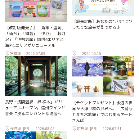
【旅先診断】あなたの“いま”にぴ
ったりな旅先が見つかる♪
【改訂版発売♪】「角館・盛岡」
「仙台」「鎌倉」「伊豆」「軽井
沢」「伊勢志摩」国内6エリアと
海外1エリアがリニューアル
宮城県
2026.07.09
2026.05.15
長野・浅間温泉「界 松本」がリニ
【チケットプレゼント】水辺の世
ューアルオープン。信州ワインと
界から浮世絵の世界へ。「広島も
音楽に浸るエレガントな湯宿へ
とまち水族館」ではじまるアート
さんぽ
長野県
[PR]
2026.08.05
広島県
[PR]
2026.07.31