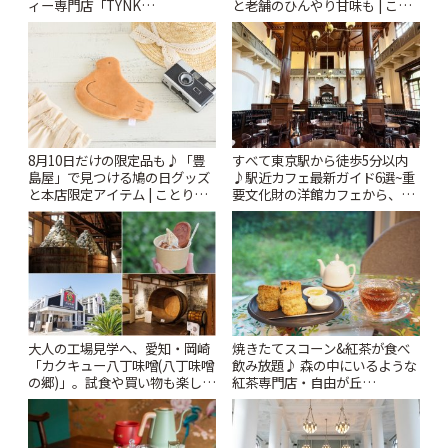
と老舗のひんやり甘味も | こと
ィー専門店「TYNK
りっぷ
Kabutocho」 | ことりっぷ
8月10日だけの限定品も♪「豊
すべて東京駅から徒歩5分以内
島屋」で見つける鳩の日グッズ
♪駅近カフェ最新ガイド6選~重
と本店限定アイテム | ことりっ
要文化財の洋館カフェから、改
ぷ
札すぐのレトロ喫茶まで~ | こと
りっぷ
大人の工場見学へ、愛知・岡崎
焼きたてスコーン&紅茶が食べ
「カクキュー八丁味噌(八丁味噌
飲み放題♪ 森の中にいるような
の郷)」。試食や買い物も楽しみ
紅茶専門店・自由が丘
♪ | ことりっぷ
「YOTSUBA TEA」でのんびり
時間 | ことりっぷ