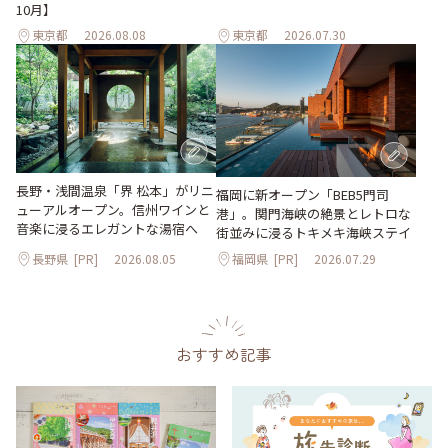
10月】
東京都
2026.08.08
東京都
2026.07.30
長野・浅間温泉「界 松本」がリニ
福岡に新オープン「BEB5門司
ューアルオープン。信州ワインと
港」。関門海峡の絶景とレトロな
音楽に浸るエレガントな湯宿へ
街並みに浸るトキメキ海峡ステイ
長野県
[PR]
2026.08.05
福岡県
[PR]
2026.07.29
おすすめ記事