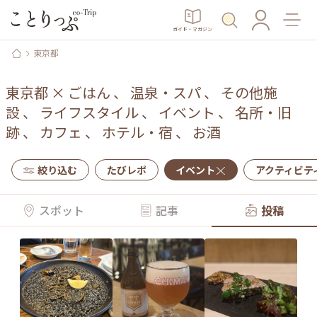
ガイド・マガジン
東京都
東京都
×
ごはん
、
温泉・スパ
、
その他施
設
、
ライフスタイル
、
イベント
、
名所・旧
跡
、
カフェ
、
ホテル・宿
、
お酒
絞り込む
たびレポ
イベント
アクティビテ
スポット
記事
投稿