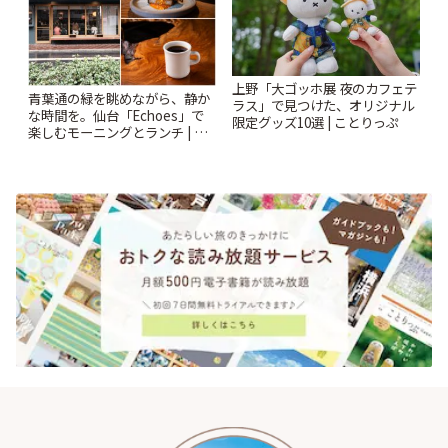
上野「大ゴッホ展 夜のカフェテ
青葉通の緑を眺めながら、静か
ラス」で見つけた、オリジナル
な時間を。仙台「Echoes」で
限定グッズ10選 | ことりっぷ
楽しむモーニングとランチ | こ
とりっぷ