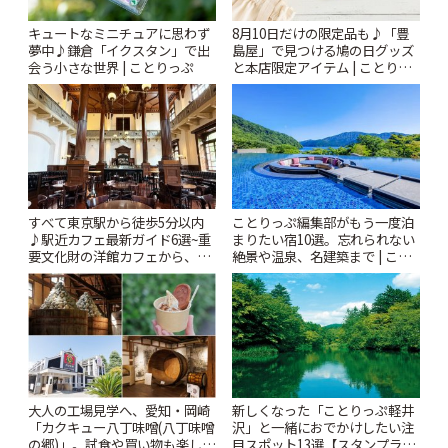
キュートなミニチュアに思わず
8月10日だけの限定品も♪「豊
夢中♪鎌倉「イクスタン」で出
島屋」で見つける鳩の日グッズ
会う小さな世界 | ことりっぷ
と本店限定アイテム | ことりっ
ぷ
すべて東京駅から徒歩5分以内
ことりっぷ編集部がもう一度泊
♪駅近カフェ最新ガイド6選~重
まりたい宿10選。忘れられない
要文化財の洋館カフェから、改
絶景や温泉、名建築まで | こと
札すぐのレトロ喫茶まで~ | こと
りっぷ
りっぷ
大人の工場見学へ、愛知・岡崎
新しくなった「ことりっぷ軽井
「カクキュー八丁味噌(八丁味噌
沢」と一緒におでかけしたい注
の郷)」。試食や買い物も楽しみ
目スポット13選【スタンプラリ