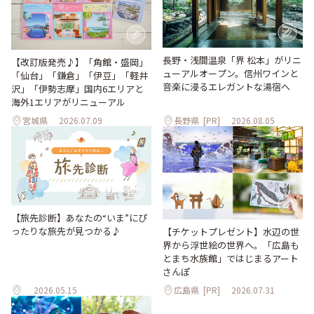
長野・浅間温泉「界 松本」がリニ
【改訂版発売♪】「角館・盛岡」
ューアルオープン。信州ワインと
「仙台」「鎌倉」「伊豆」「軽井
音楽に浸るエレガントな湯宿へ
沢」「伊勢志摩」国内6エリアと
海外1エリアがリニューアル
宮城県
2026.07.09
長野県
[PR]
2026.08.05
【旅先診断】あなたの“いま”にぴ
ったりな旅先が見つかる♪
【チケットプレゼント】水辺の世
界から浮世絵の世界へ。「広島も
とまち水族館」ではじまるアート
さんぽ
2026.05.15
広島県
[PR]
2026.07.31