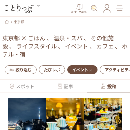
ガイド・マガジン
東京都
東京都
×
ごはん
、
温泉・スパ
、
その他施
設
、
ライフスタイル
、
イベント
、
カフェ
、
ホ
テル・宿
絞り込む
たびレポ
イベント
アクティビテ
スポット
記事
投稿