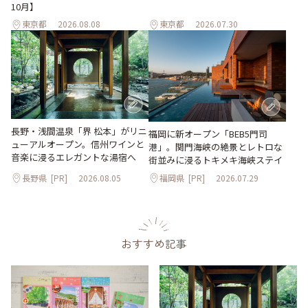
10月】
東京都
2026.08.08
東京都
2026.07.30
長野・浅間温泉「界 松本」がリニ
福岡に新オープン「BEB5門司
ューアルオープン。信州ワインと
港」。関門海峡の絶景とレトロな
音楽に浸るエレガントな湯宿へ
街並みに浸るトキメキ海峡ステイ
長野県
[PR]
2026.08.05
福岡県
[PR]
2026.07.29
おすすめ記事