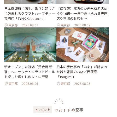
日本橋兜町に誕生。香りと静けさ
【保存版】都内のかき氷有名店め
に包まれるクラフトハーブティー
ぐり16選～一年中食べられる専門
専門店「TYNK Kabutocho」
店や穴場のお店も～
東京都
2026.08.07
東京都
2026.08.07
新オープンした銭湯「黄金湯 新
日本の手仕事の「いま」が詰まっ
宿」へ。サウナとクラフトビール
た器と雑貨のお店／西荻窪
を楽しむ癒やしのレトロ空間
「tsugumi」
東京都
2026.08.06
東京都
2026.08.05
のおすすめ記事
イベント