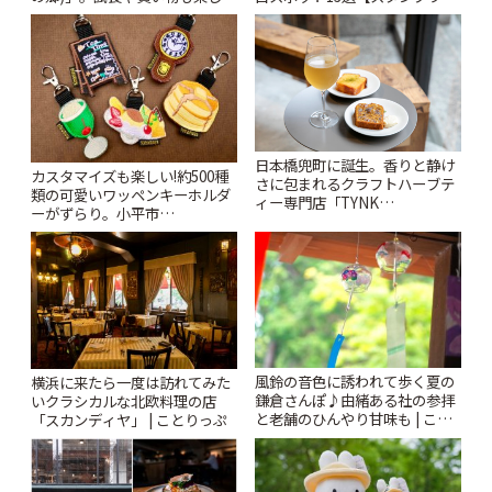
♪ | ことりっぷ
ー開催中】 | ことりっぷ
日本橋兜町に誕生。香りと静け
カスタマイズも楽しい!約500種
さに包まれるクラフトハーブテ
類の可愛いワッペンキーホルダ
ィー専門店「TYNK
ーがずらり。小平市
Kabutocho」 | ことりっぷ
「Kimamaya T&K」 | ことりっ
ぷ
風鈴の音色に誘われて歩く夏の
横浜に来たら一度は訪れてみた
鎌倉さんぽ♪由緒ある社の参拝
いクラシカルな北欧料理の店
と老舗のひんやり甘味も | こと
「スカンディヤ」 | ことりっぷ
りっぷ